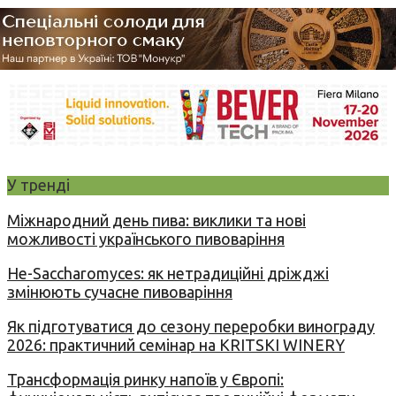
У тренді
Міжнародний день пива: виклики та нові
можливості українського пивоваріння
Не-Saccharomyces: як нетрадиційні дріжджі
змінюють сучасне пивоваріння
Як підготуватися до сезону переробки винограду
2026: практичний семінар на KRITSKI WINERY
Трансформація ринку напоїв у Європі: