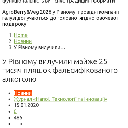
функціональність витісняє традиційні формати
AgroBerry&Veg 2026 у Рівному: провідні компанії
галузі долучаються до головної ягідно-овочевої
події року
Home
Новини
У Рівному вилучили…
У Рівному вилучили майже 25
тисяч пляшок фальсифікованого
алкоголю
Новини
Журнал «Напої. Технології та Інновації»
15.01.2020
0
486