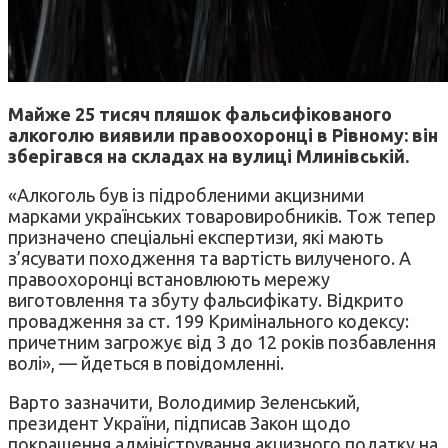
Майже 25 тисяч пляшок фальсифікованого
алкоголю виявили правоохоронці в Рівному: він
зберігався на складах на вулиці Млинівській.
«Алкоголь був із підробленими акцизними
марками українських товаровиробників. Тож тепер
призначено спеціальні експертизи, які мають
з’ясувати походження та вартість вилученого. А
правоохоронці встановлюють мережу
виготовлення та збуту фальсифікату. Відкрито
провадження за ст. 199 Кримінального кодексу:
причетним загрожує від 3 до 12 років позбавлення
волі», — йдеться в повідомленні.
Варто зазначити, Володимир Зеленський,
президент України, підписав Закон щодо
покращення адміністрування акцизного податку на