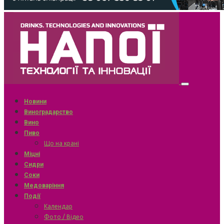
Новини
Виноградарство
Вино
Пиво
Що на крані
Міцні
Сидри
Соки
Медоваріння
Події
Календар
Фото / Відео