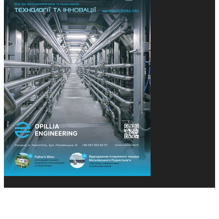
© 2013-2026 Засновники: Конєва К.В., Ящук Н.І.
Назва, концепція та дизайн проєктів медіагрупи