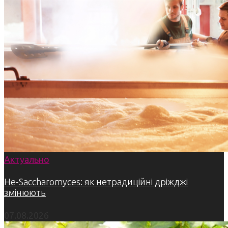
Актуально
Не-Saccharomyces: як нетрадиційні дріжджі
змінюють
07.08.2026