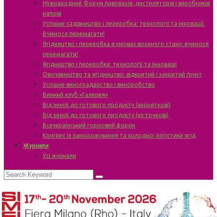
Міжнародний Форум пивоварів, дистиляторів і виробників
напоїв
Успішне садівництво і переробка: технології та інновації.
Вчимося перемагати!
Ягідництво і переробка в умовах воєнного стану: вчимося
перемагати!
Ягідництво і переробка: технології та інновації
Овочівництво та ягідництво: відкритий і закритий ґрунт
Успішне виноградарство і виноробство
Винний клуб «Галерея»
Від землі до готового продукту (зерняткові)
Від землі до готового продукту (кісточкові)
Всеукраїнський горіховий форум
Конгрес із заморожування та холодної логістики ягід
Журнали
Усі журнали