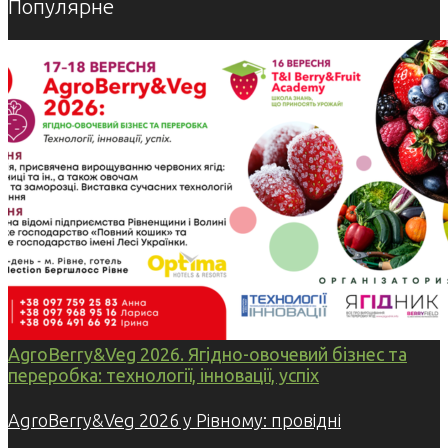
Популярне
AgroBerry&Veg 2026. Ягідно-овочевий бізнес та
переробка: технології, інновації, успіх
AgroBerry&Veg 2026 у Рівному: провідні