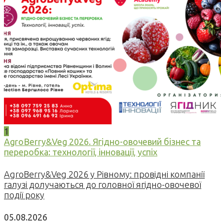
1
AgroBerry&Veg 2026. Ягідно-овочевий бізнес та
переробка: технології, інновації, успіх
AgroBerry&Veg 2026 у Рівному: провідні компанії
галузі долучаються до головної ягідно-овочевої
події року
05.08.2026