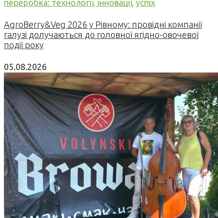
переробка: технології, інновації, успіх
AgroBerry&Veg 2026 у Рівному: провідні компанії
галузі долучаються до головної ягідно-овочевої
події року
05.08.2026