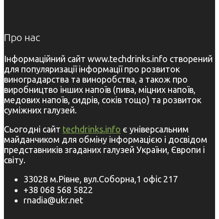
Про нас
Інформаційний сайт www.techdrinks.info створений
для популяризації інформації про розвиток
виноградарства та виноробства, а також про
виробництво інших напоїв (пива, міцних напоїв,
медових напоїв, сидрів, соків тощо) та розвиток
суміжних галузей.
Сьогодні сайт
techdrinks.info
є універсальним
майданчиком для обміну інформацією і досвідом
представників згаданих галузей України, Європи і
світу.
33028 м.Рівне, вул.Соборна,1 офіс 217
+38 068 568 5822
rnadia@ukr.net