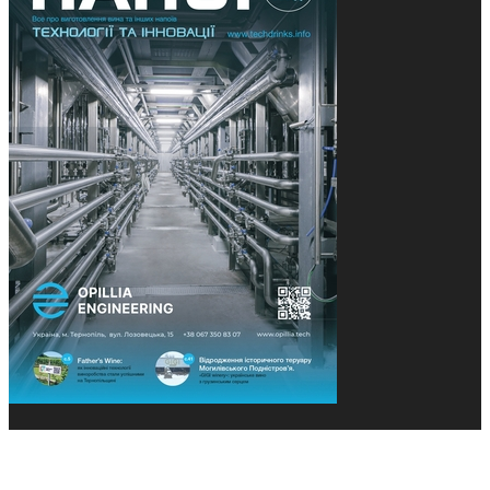
© 2013-2026 Засновники: Конєва К.В., Ящук Н.І.
Назва, концепція та дизайн проєктів медіагрупи