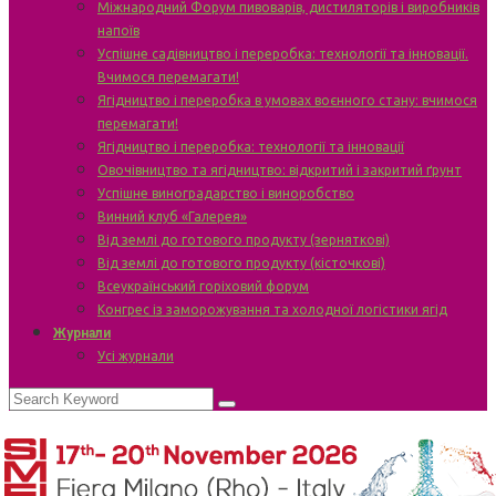
Міжнародний Форум пивоварів, дистиляторів і виробників
напоїв
Успішне садівництво і переробка: технології та інновації.
Вчимося перемагати!
Ягідництво і переробка в умовах воєнного стану: вчимося
перемагати!
Ягідництво і переробка: технології та інновації
Овочівництво та ягідництво: відкритий і закритий ґрунт
Успішне виноградарство і виноробство
Винний клуб «Галерея»
Від землі до готового продукту (зерняткові)
Від землі до готового продукту (кісточкові)
Всеукраїнський горіховий форум
Конгрес із заморожування та холодної логістики ягід
Журнали
Усі журнали