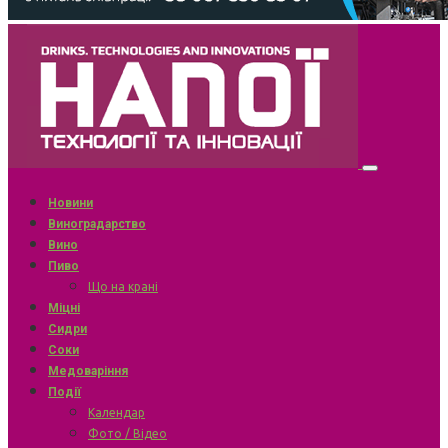
Новини
Виноградарство
Вино
Пиво
Що на крані
Міцні
Сидри
Соки
Медоваріння
Події
Календар
Фото / Відео