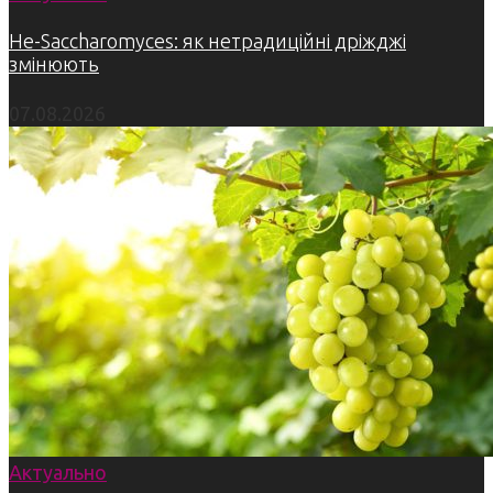
Не-Saccharomyces: як нетрадиційні дріжджі
змінюють
07.08.2026
Актуально