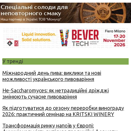
У тренді
Міжнародний день пива: виклики та нові
можливості українського пивоваріння
Не-Saccharomyces: як нетрадиційні дріжджі
змінюють сучасне пивоваріння
Як підготуватися до сезону переробки винограду
2026: практичний семінар на KRITSKI WINERY
Трансформація ринку напоїв у Європі: