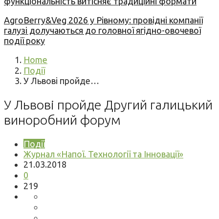
функціональність витісняє традиційні формати
AgroBerry&Veg 2026 у Рівному: провідні компанії
галузі долучаються до головної ягідно-овочевої
події року
Home
Події
У Львові пройде…
У Львові пройде Другий галицький
виноробний форум
Події
Журнал «Напої. Технології та Інновації»
21.03.2018
0
219