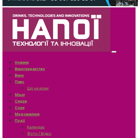
Новини
Виноградарство
Вино
Пиво
Що на крані
Міцні
Сидри
Соки
Медоваріння
Події
Календар
Фото / Відео