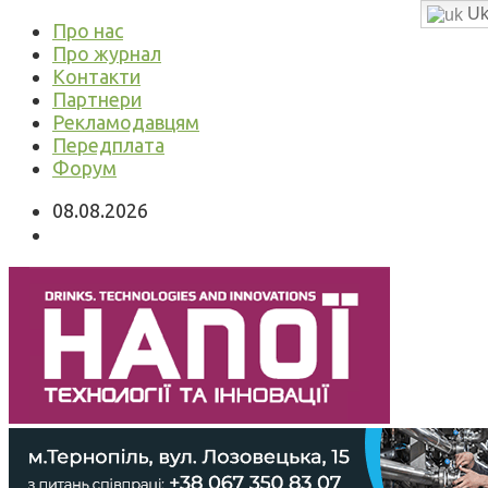
Uk
Про нас
Про журнал
Контакти
Партнери
Рекламодавцям
Передплата
Форум
08.08.2026