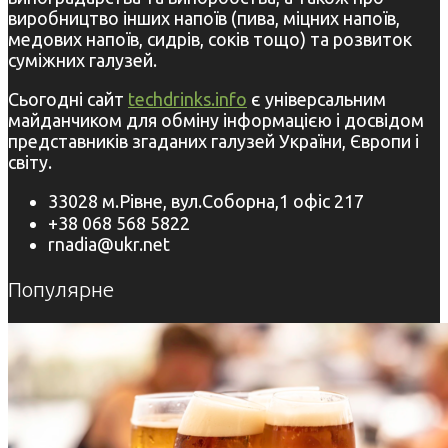
виробництво інших напоїв (пива, міцних напоїв,
медових напоїв, сидрів, соків тощо) та розвиток
суміжних галузей.
Сьогодні сайт
techdrinks.info
є універсальним
майданчиком для обміну інформацією і досвідом
представників згаданих галузей України, Європи і
світу.
33028 м.Рівне, вул.Соборна,1 офіс 217
+38 068 568 5822
rnadia@ukr.net
Популярне