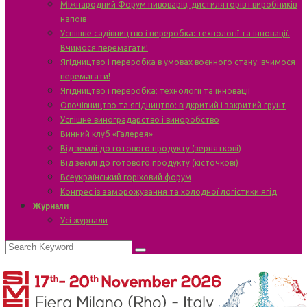
Міжнародний Форум пивоварів, дистиляторів і виробників
напоїв
Успішне садівництво і переробка: технології та інновації.
Вчимося перемагати!
Ягідництво і переробка в умовах воєнного стану: вчимося
перемагати!
Ягідництво і переробка: технології та інновації
Овочівництво та ягідництво: відкритий і закритий ґрунт
Успішне виноградарство і виноробство
Винний клуб «Галерея»
Від землі до готового продукту (зерняткові)
Від землі до готового продукту (кісточкові)
Всеукраїнський горіховий форум
Конгрес із заморожування та холодної логістики ягід
Журнали
Усі журнали