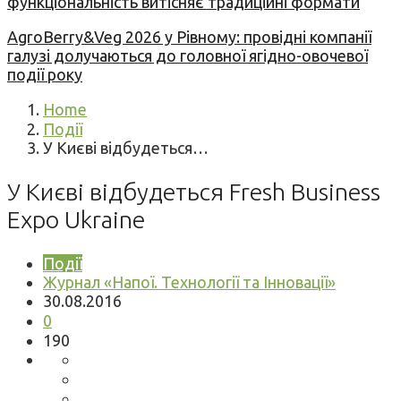
функціональність витісняє традиційні формати
AgroBerry&Veg 2026 у Рівному: провідні компанії
галузі долучаються до головної ягідно-овочевої
події року
Home
Події
У Києві відбудеться…
У Києві відбудеться Fresh Business
Expo Ukraine
Події
Журнал «Напої. Технології та Інновації»
30.08.2016
0
190