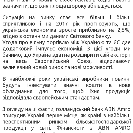
зазначити, що їхня площа щороку збільшується.
Ситуація на ринку стає все більш і більш
сприятливою і на 2017 рік прогнозують, що
українська економіка зросте приблизно на 2,5%,
згідно з останніми даними Світового банку.
Угода про вільну торгівлю між Україною та ЄС дає
додатковий імпульс економіці. З цієї угоди ми
бачимо, що Україна здатна розширити свій експорт
на весь Європейський Союз, відкриваючи
величезний новий ринок та нові можливості.
В найближчі роки українські виробники повинні
будуть інвестувати значні кошти в нове
обладнання для того, щоб їхня продукція
відповідала європейським стандартам.
З огляду на ці факти, голландський банк ABN Amro
присудив Україні перше місце, як країні з найбільш
перспективним ринком сільськогосподарської
продукції у світі. Фінансисти з ABN AMRO