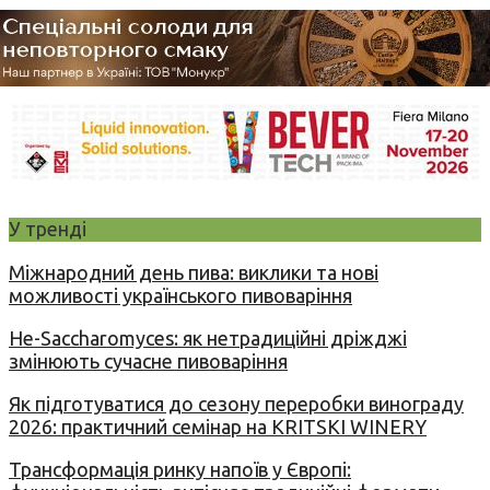
У тренді
Міжнародний день пива: виклики та нові
можливості українського пивоваріння
Не-Saccharomyces: як нетрадиційні дріжджі
змінюють сучасне пивоваріння
Як підготуватися до сезону переробки винограду
2026: практичний семінар на KRITSKI WINERY
Трансформація ринку напоїв у Європі: