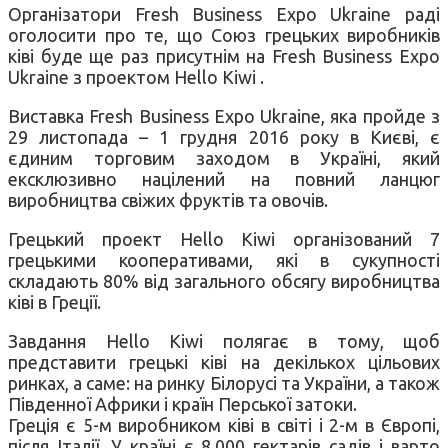
Організатори Fresh Business Expo Ukraine раді
оголосити про те, що Союз грецьких виробників
ківі буде ще раз присутнім на Fresh Business Expo
Ukraine з проектом Hello Kiwi .
Виставка Fresh Business Expo Ukraine, яка пройде з
29 листопада – 1 грудня 2016 року в Києві, є
єдиним торговим заходом в Україні, який
ексклюзивно націлений на повний ланцюг
виробництва свіжих фруктів та овочів.
Грецький проект Hello Kiwi організований 7
грецькими кооперативами, які в сукупності
складають 80% від загального обсягу виробництва
ківі в Греції.
Завдання Hello Kiwi полягає в тому, щоб
представити грецькі ківі на декількох цільових
ринках, а саме: на ринку Білорусі та України, а також
Південної Африки і країн Перської затоки.
Греція є 5-м виробником ківі в світі і 2-м в Європі,
після Італії. У країні є 8.000 гектарів садів і варто