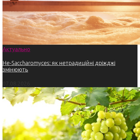
Актуально
Не-Saccharomyces: як нетрадиційні дріжджі
змінюють
07.08.2026