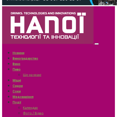
Новини
Виноградарство
Вино
Пиво
Що на крані
Міцні
Сидри
Соки
Медоваріння
Події
Календар
Фото / Відео