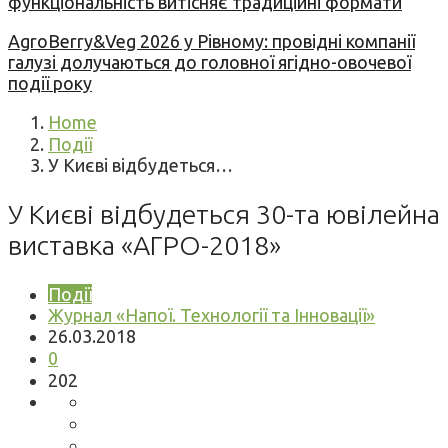
функціональність витісняє традиційні формати
AgroBerry&Veg 2026 у Рівному: провідні компанії
галузі долучаються до головної ягідно-овочевої
події року
Home
Події
У Києві відбудеться…
У Києві відбудеться 30-та ювілейна
виставка «АГРО-2018»
Події
Журнал «Напої. Технології та Інновації»
26.03.2018
0
202