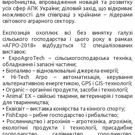
виробництва, впровадження новацій та розвитку
усіх сфер АПК України; діловий захід, що відкриває
можливості для співпраці з країнами – лідерами
світового аграрного сектору.
Експозиція охоплює всі без винятку галузі
сільського господарства і цього року в рамках
«АГРО-2018» відбудуться 12 спеціалізованих
виставок:
• ExpoAgroTech – сільськогосподарська техніка,
обладнання і запасні частини;
• Біопаливо – відновлювальні джерела енергії;
• Hi-Tech Агро – автоматизація, керування
альтернативною енергетикою, GPS і GIS-технології;
• Organic – органічні продукти, засоби і технології;
• Animal`EX – свійські тварини, ветеринарія і товари
для тваринництва;
• Еквісвіт – виставка конярства та кінного спорту;
• FishExpo – рибне господарство і рибальство;
• Рослинництво і агрохімія – агротехніка, агрохімія,
екологічні продукти і технології, присадибне
господарство, садівництво, городництво,