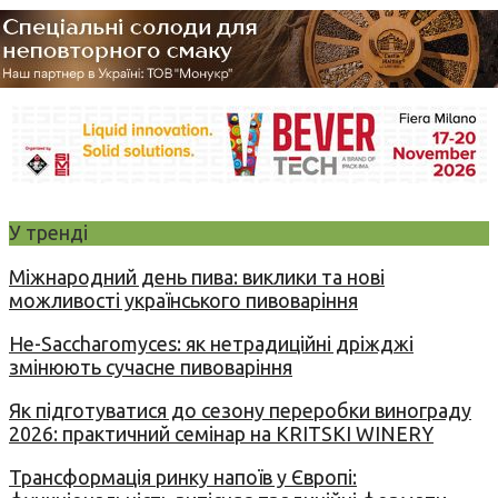
У тренді
Міжнародний день пива: виклики та нові
можливості українського пивоваріння
Не-Saccharomyces: як нетрадиційні дріжджі
змінюють сучасне пивоваріння
Як підготуватися до сезону переробки винограду
2026: практичний семінар на KRITSKI WINERY
Трансформація ринку напоїв у Європі: