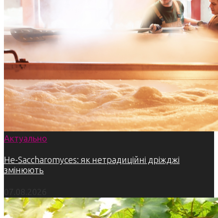
Актуально
Не-Saccharomyces: як нетрадиційні дріжджі
змінюють
07.08.2026