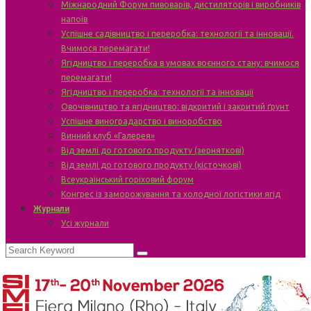
Міжнародний Форум пивоварів, дистиляторів і виробників
напоїв
Успішне садівництво і переробка: технології та інновації.
Вчимося перемагати!
Ягідництво і переробка в умовах воєнного стану: вчимося
перемагати!
Ягідництво і переробка: технології та інновації
Овочівництво та ягідництво: відкритий і закритий ґрунт
Успішне виноградарство і виноробство
Винний клуб «Галерея»
Від землі до готового продукту (зерняткові)
Від землі до готового продукту (кісточкові)
Всеукраїнський горіховий форум
Конгрес із заморожування та холодної логістики ягід
Журнали
Усі журнали