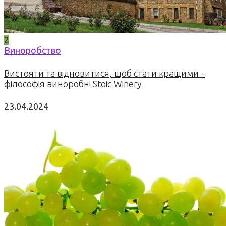
2
Виноробство
Вистояти та відновитися, щоб стати кращими –
філософія виноробні Stoic Winery
23.04.2024