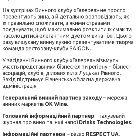
На зустрічах Винного клубу «Галерея» не просто
презентують вина, а й детально розповідають, як
їх правильно споживати, з якими стравами
поєднувати, щоб максимально розкрити їх смак та
насолодитися елегантним дуетом вина і їжі. Цього
разу вишукану винну кухню презентуватиме творча
команда ресторану-клубу SAIGON.
У засіданні Винного клубу «Галерея» візьмуть
участь представники бізнес-еліти регіону – бізнес-
асоціацій, клубів, ділових кіл з Луцька і Рівного.
Захід підтримує Рівненська обласна державна
адміністрація.
Генеральний винний партнер заходу
– мережа
винних маркетів
OK Wine
.
Головний інформаційний партнер
– галузевий
журнал про вино та інші напої
Drinks Technologies
.
Інформаційні партнери
– радіо
RESPE
C
T UA
,