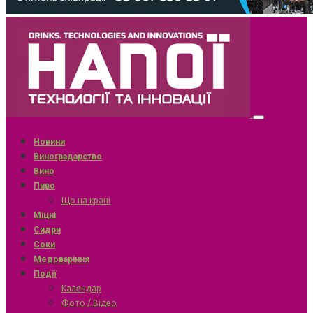
Новини
Виноградарство
Вино
Пиво
Що на крані
Міцні
Сидри
Соки
Медоваріння
Події
Календар
Фото / Відео