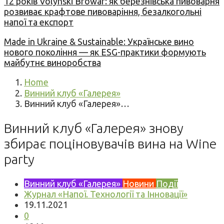
12 років Volynski Browar: як березнівська пивоварня
розвиває крафтове пивоваріння, безалкогольні
напої та експорт
Made in Ukraine & Sustainable: Українське вино
нового покоління — як ESG-практики формують
майбутнє виноробства
Home
Винний клуб «Галерея»
Винний клуб «Галерея»…
Винний клуб «Галерея» знову
збирає поціновувачів вина на Wine
party
Винний клуб «Галерея»
Новини
Події
Журнал «Напої. Технології та Інновації»
19.11.2021
0