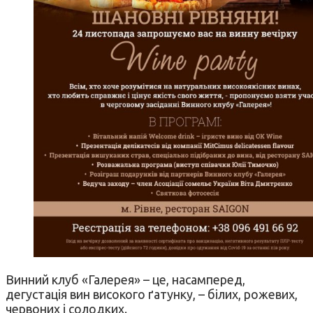
Винний клуб «Галерея» – це, насамперед,
дегустація вин високого ґатунку, – білих, рожевих,
червоних і солодких.