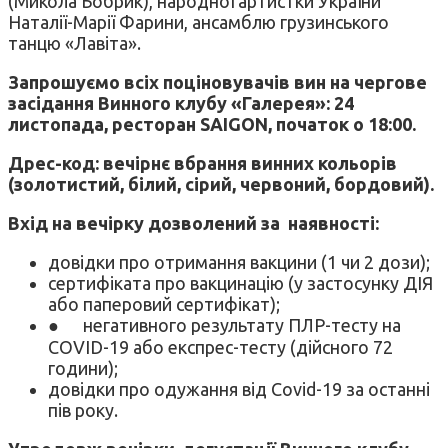
(Микола Бобрик), народної артистки України
Наталії-Марії Фарини, ансамблю грузинського
танцю «Лавіта».
Запрошуємо всіх поціновувачів вин на чергове
засідання Винного клубу «Галерея»: 24
листопада, ресторан
SAIGON
, початок о 18:00.
Дрес-код: вечірнє вбрання винних кольорів
(золотистий, білий, сірий, червоний, бордовий).
Вхід на вечірку дозволений за
наявності:
довідки про отримання вакцини (1 чи 2 дози);
сертифіката про вакцинацію (у застосунку ДІЯ
або паперовий сертифікат);
● негативного результату ПЛР-тесту на
COVID-19 або експрес-тесту (дійсного 72
години);
довідки про одужання від Covid-19 за останні
пів року.