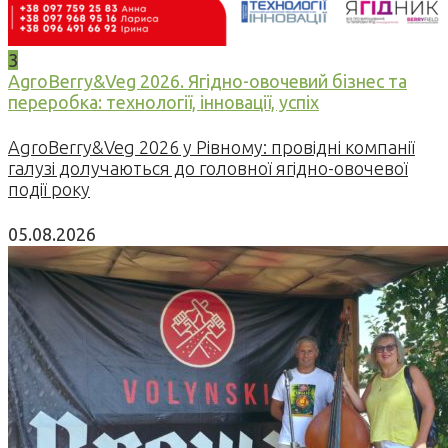
3
AgroBerry&Veg 2026. Ягідно-овочевий бізнес та
переробка: технології, інновації, успіх
AgroBerry&Veg 2026 у Рівному: провідні компанії
галузі долучаються до головної ягідно-овочевої
події року
05.08.2026