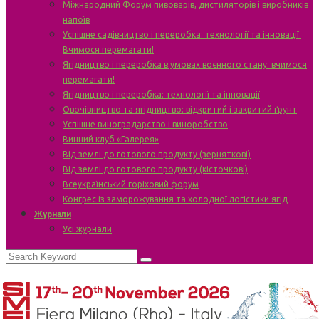
Міжнародний Форум пивоварів, дистиляторів і виробників
напоїв
Успішне садівництво і переробка: технології та інновації.
Вчимося перемагати!
Ягідництво і переробка в умовах воєнного стану: вчимося
перемагати!
Ягідництво і переробка: технології та інновації
Овочівництво та ягідництво: відкритий і закритий ґрунт
Успішне виноградарство і виноробство
Винний клуб «Галерея»
Від землі до готового продукту (зерняткові)
Від землі до готового продукту (кісточкові)
Всеукраїнський горіховий форум
Конгрес із заморожування та холодної логістики ягід
Журнали
Усі журнали