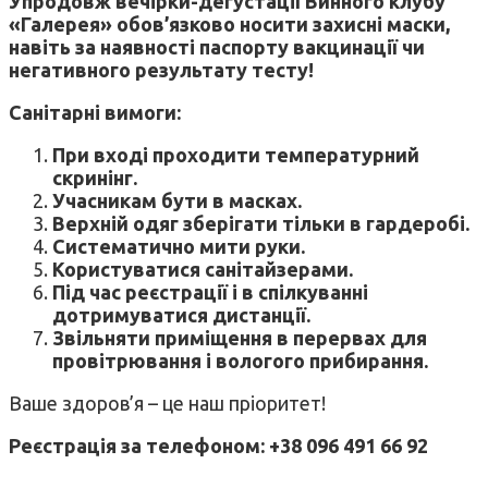
Упродовж вечірки-дегустації Винного клубу
«Галерея» обов’язково носити захисні маски,
навіть за наявності паспорту вакцинації чи
негативного результату тесту!
Санітарні вимоги:
При вході проходити температурний
скринінг
.
Учасникам
бути в масках
.
Верхній одяг зберігати тільки в гардеробі
.
Систематично мити руки
.
Користуватися санітайзерами
.
Під час
реєстрації і в спілкуванні
дотримуватися дистанції
.
Звільняти приміщення в перервах для
провітрювання і вологого прибирання.
Ваше здоров’я – це наш пріоритет!
Реєстрація за телефоном: +38 096 491 66 92