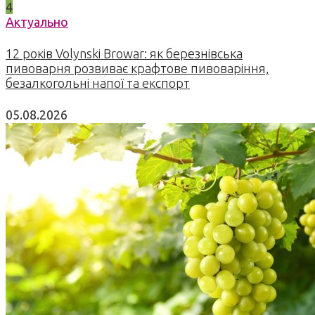
4
Актуально
12 років Volynski Browar: як березнівська
пивоварня розвиває крафтове пивоваріння,
безалкогольні напої та експорт
05.08.2026