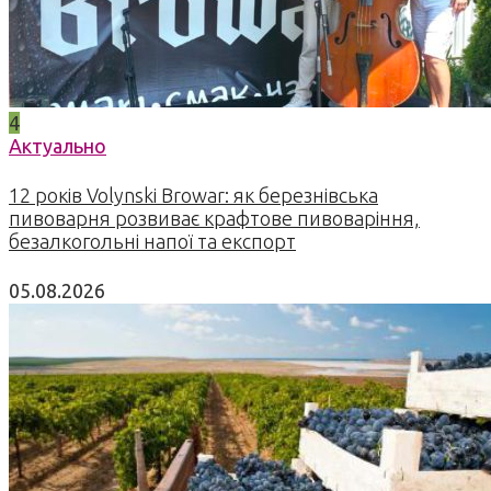
4
Актуально
12 років Volynski Browar: як березнівська
пивоварня розвиває крафтове пивоваріння,
безалкогольні напої та експорт
05.08.2026