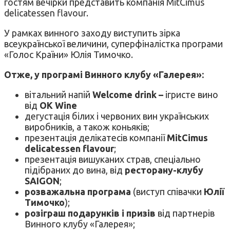
гостям вечірки представить компанія MitCimus
delicatessen flavour.
У рамках винного заходу виступить зірка
всеукраїнської величини, суперфіналістка програми
«Голос Країни» Юлія Тимочко.
Отже, у програмі Винного клубу «Галерея»:
вітальний напій
Welcome drink –
ігристе вино
від
ОК
Wine
дегустація білих і червоних вин українських
виробників, а також коньяків;
презентація делікатесів компанії
MitCimus
delicatessen flavour
;
презентація вишуканих страв, спеціально
підібраних до вина, від
ресторану
-клубу
SAIGON
;
розважальна програма
(виступ співачки
Юлії
Тимочко
);
розіграш подарунків і призів
від партнерів
Винного клубу «Галерея»;