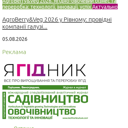
AgroBerry&Veg 2026. Ягідно-овочевий бізнес та
переробка: технології, інновації, успіх
Актуально
AgroBerry&Veg 2026 у Рівному: провідні
компанії галузі...
05.08.2026
Реклама