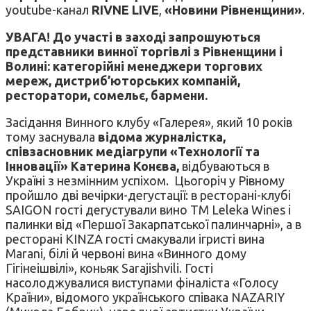
youtube-канал
RIVNE
LIVE
,
«Новини Рівненщини»
.
УВАГА! До участі в заході запрошуються
представники винної торгівлі з Рівненщини і
Волині: категорійні менеджери торгових
мереж, дистриб’юторських компаній,
ресторатори, сомельє, бармени.
Засідання Винного клубу «Галерея», який 10 років
тому заснувала
відома журналістка,
співзасновник медіагрупи «Технології та
Інновації» Катерина Конєва,
відбуваються в
Україні з незмінним успіхом. Цьогоріч у Рівному
пройшло дві вечірки-дегустації: в ресторані-клубі
SAIGON гості дегустували вино ТМ Leleka Wines і
палинки від «Першої Закарпатської палинчарні», а в
ресторані KINZA гості смакували ігристі вина
Marani, білі й червоні вина «Винного дому
Гігінеішвілі», коньяк Sarajishvili. Гості
насолоджувалися виступами фіналіста «Голосу
Країни», відомого українського співака NAZARIY