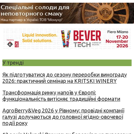
У тренді
Як підготуватися до сезону переробки винограду
2026: практичний семінар на KRITSKI WINERY
Трансформація ринку напоїв у Європі:
функціональність витісняє традиційні формати
AgroBerry&Veg 2026 у Рівному: провідні компанії
галузі долучаються до головної ягідно-овочевої
події року