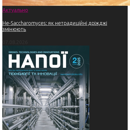
Актуально
Не-Saccharomyces: як нетрадиційні дріжджі
змінюють
07.08.2026