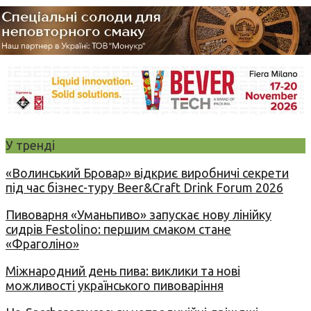
У тренді
«Волинський Бровар» відкриє виробничі секрети
під час бізнес-туру Beer&Craft Drink Forum 2026
Пивоварня «Уманьпиво» запускає нову лінійку
сидрів Festolino: першим смаком стане
«Фраголіно»
Міжнародний день пива: виклики та нові
можливості українського пивоваріння