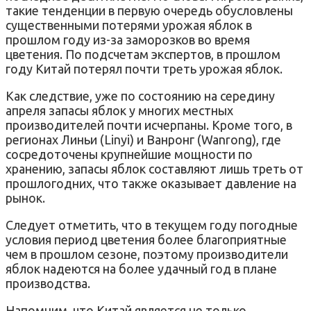
такие тенденции в первую очередь обусловлены
существенными потерями урожая яблок в
прошлом году из-за заморозков во время
цветения. По подсчетам экспертов, в прошлом
году Китай потерял почти треть урожая яблок.
Как следствие, уже по состоянию на середину
апреля запасы яблок у многих местных
производителей почти исчерпаны. Кроме того, в
регионах Линьи (Linyi) и Ванронг (Wanrong), где
сосредоточены крупнейшие мощности по
хранению, запасы яблок составляют лишь треть от
прошлогодних, что также оказывает давление на
рынок.
Следует отметить, что в текущем году погодные
условия период цветения более благоприятные
чем в прошлом сезоне, поэтому производители
яблок надеются на более удачный год в плане
производства.
Напомним, что Китай является не только