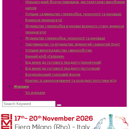
Міжнародний Форум пивоварів, дистиляторів і виробників
напоїв
Успішне садівництво і переробка: технології та інновації.
Вчимося перемагати!
Ягідництво і переробка в умовах воєнного стану: вчимося
перемагати!
Ягідництво і переробка: технології та інновації
Овочівництво та ягідництво: відкритий і закритий ґрунт
Успішне виноградарство і виноробство
Винний клуб «Галерея»
Від землі до готового продукту (зерняткові)
Від землі до готового продукту (кісточкові)
Всеукраїнський горіховий форум
Конгрес із заморожування та холодної логістики ягід
Журнали
Усі журнали