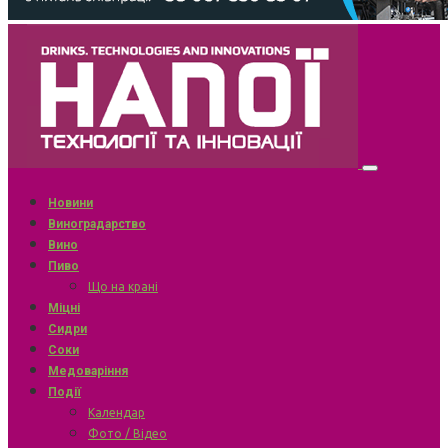
Новини
Виноградарство
Вино
Пиво
Що на крані
Міцні
Сидри
Соки
Медоваріння
Події
Календар
Фото / Відео