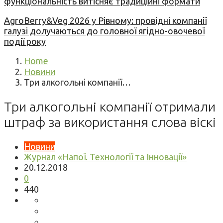
функціональність витісняє традиційні формати
AgroBerry&Veg 2026 у Рівному: провідні компанії
галузі долучаються до головної ягідно-овочевої
події року
Home
Новини
Три алкогольні компанії…
Три алкогольні компанії отримали
штраф за використання слова віскі
Новини
Журнал «Напої. Технології та Інновації»
20.12.2018
0
440