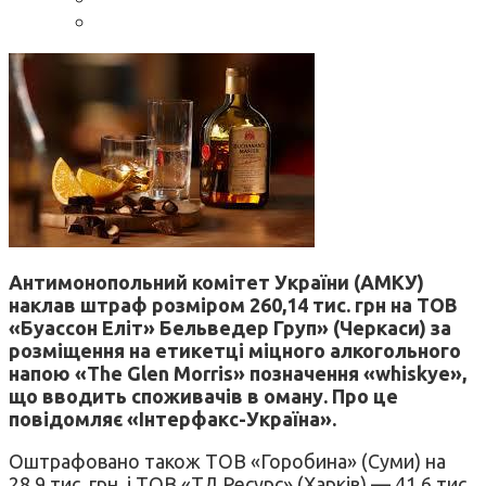
Антимонопольний комітет України (АМКУ)
наклав штраф розміром 260,14 тис. грн на ТОВ
«Буассон Еліт» Бельведер Груп» (Черкаси) за
розміщення на етикетці міцного алкогольного
напою «The Glen Morris» позначення «whiskye»,
що вводить споживачів в оману. Про це
повідомляє «Інтерфакс-Україна».
Оштрафовано також ТОВ «Горобина» (Суми) на
28,9 тис. грн. і ТОВ «ТД Ресурс» (Харків) — 41,6 тис.