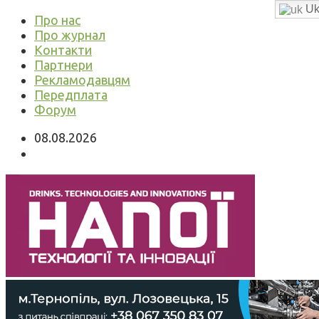
Uk
Про нас
Про журнал
Контакти
Партнери
Рекламодавцям
Передплата
Форум
08.08.2026