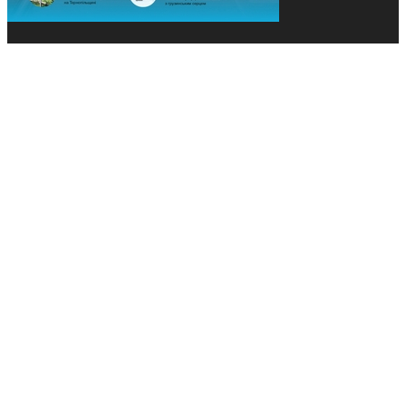
© 2013-2026 Засновники: Конєва К.В., Ящук Н.І.
Назва, концепція та дизайн проєктів медіагрупи
«Технології та Інновації» охороняється Законом
«Про авторське право». Редакція не відповідає за
тексти рекламних оголошень. Думка редакції
може не збігатися з точками зору авторів
публікацій. Передрук – з письмового дозволу
авторів проєкту.