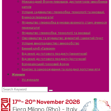
Міжнародний Форум пивоварів, дистиляторів і виробників
напоїв
Успішне садівництво і переробка: технології та інновації.
Вчимося перемагати!
Ягідництво і переробка в умовах воєнного стану: вчимося
перемагати!
Ягідництво і переробка: технології та інновації
Овочівництво та ягідництво: відкритий і закритий ґрунт
Успішне виноградарство і виноробство
Винний клуб «Галерея»
Від землі до готового продукту (зерняткові)
Від землі до готового продукту (кісточкові)
Всеукраїнський горіховий форум
Конгрес із заморожування та холодної логістики ягід
Журнали
Усі журнали