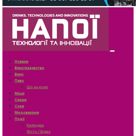
Новини
Виноградарство
Вино
Пиво
Що на крані
Міцні
Сидри
Соки
Медоваріння
Події
Календар
Фото / Відео