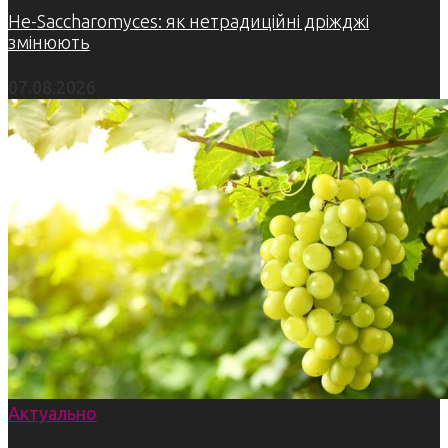
Не-Saccharomyces: як нетрадиційні дріжджі
змінюють
07.08.2026
Актуально