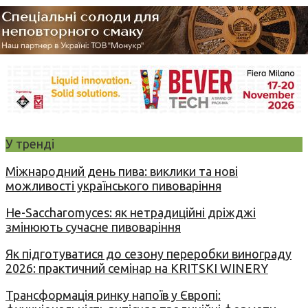
У тренді
Міжнародний день пива: виклики та нові
можливості українського пивоваріння
Не-Saccharomyces: як нетрадиційні дріжджі
змінюють сучасне пивоваріння
Як підготуватися до сезону переробки винограду
2026: практичний семінар на KRITSKI WINERY
Трансформація ринку напоїв у Європі: