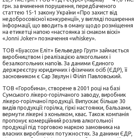
грн. за вчинення порушення, передбаченого
статтею 15-1 закону України «Про захист від
недобросовісної конкуренції», у вигляді поширення
інформації, що вводить в оману щодо розміщення
на етикетці напою «настоянка зі смаком віскі»
«Jonni Joker» позначення «whiskey».
ТОВ «Буассон Еліт» Бельведер Груп» займається
виробництвом і реалізацією алкогольних і
безалкогольних напоїв. За даними Єдиного
держреєстру юридичних і фізичних осіб (ЄДР), її
засновником є ​​Сар Звулун і Філіп Павловський.
ТОВ «Горобина», створене в 2001 році на базі
Сумського лікеро-горілчаного заводу, виробник
лікеро-горілчаної продукції. Випускає більше 30
видів продукції: горілка, гіркі настоянки, бальзами,
вермути лікерні з коньяком, квас. Також компанія
пропонує комерційний розлив алкогольної
продукції під торговою маркою замовника на
власних виробничих потужностях. За даними ЄДР,