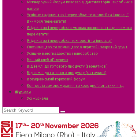
Міжнародний Форум пивоварів, дистиляторів і виробників
напоїв
Успішне садівництво і переробка: технології та інновації.
Вчимося перемагати!
Ягідництво і переробка в умовах воєнного стану: вчимося
перемагати!
Ягідництво і переробка: технології та інновації
Овочівництво та ягідництво: відкритий і закритий ґрунт
Успішне виноградарство і виноробство
Винний клуб «Галерея»
Від землі до готового продукту (зерняткові)
Від землі до готового продукту (кісточкові)
Всеукраїнський горіховий форум
Конгрес із заморожування та холодної логістики ягід
Журнали
Усі журнали