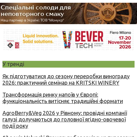
У тренді
Як підготуватися до сезону переробки винограду
2026: практичний семінар на KRITSKI WINERY
Трансформація ринку напоїв у Європі:
функціональність витісняє традиційні формати
AgroBerry&Veg 2026 у Рівному: провідні компанії
галузі долучаються до головної ягідно-овочевої
події року