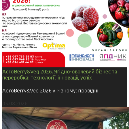
AgroBerry&Veg 2026. Ягідно-овочевий бізнес та
переробка: технології, інновації, успіх
AgroBerry&Veg 2026 у Рівному: провідні
05.08.2026