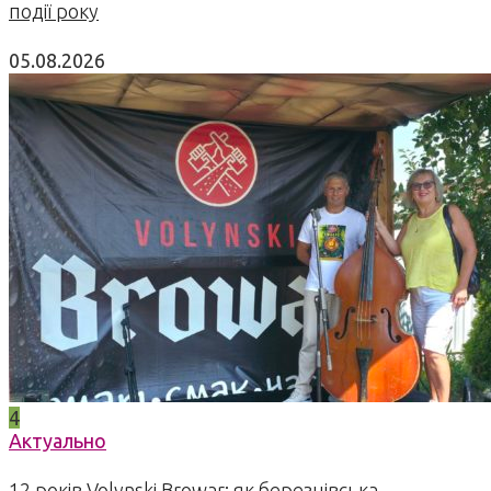
події року
05.08.2026
4
Актуально
12 років Volynski Browar: як березнівська