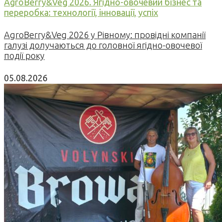
AgroBerry&Veg 2026. Ягідно-овочевий бізнес та
переробка: технології, інновації, успіх
AgroBerry&Veg 2026 у Рівному: провідні компанії
галузі долучаються до головної ягідно-овочевої
події року
05.08.2026