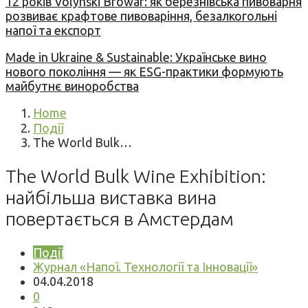
12 років Volynski Browar: як березнівська пивоварня
розвиває крафтове пивоваріння, безалкогольні
напої та експорт
Made in Ukraine & Sustainable: Українське вино
нового покоління — як ESG-практики формують
майбутнє виноробства
Home
Події
The World Bulk…
The World Bulk Wine Exhibition:
найбільша виставка вина
повертається в Амстердам
Події
Журнал «Напої. Технології та Інновації»
04.04.2018
0