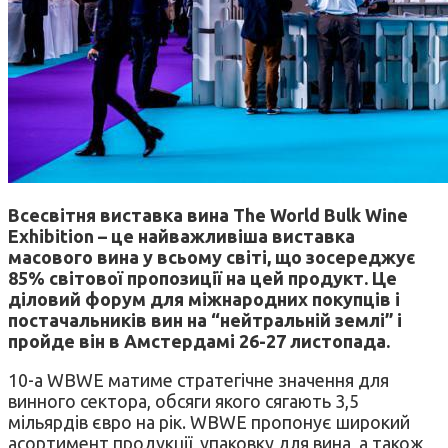
Всесвітня виставка вина The World Bulk Wine
Exhibition – це найважливіша виставка
масового вина у всьому світі, що зосереджує
85% світової пропозиції на цей продукт. Це
діловий форум для міжнародних покупців і
постачальників вин на “нейтральній землі” і
пройде він в Амстердамі 26-27 листопада.
10-а WBWE матиме стратегічне значення для
винного сектора, обсяги якого сягають 3,5
мільярдів євро на рік. WBWE пропонує широкий
асортимент продукції, упаковку для вина, а також