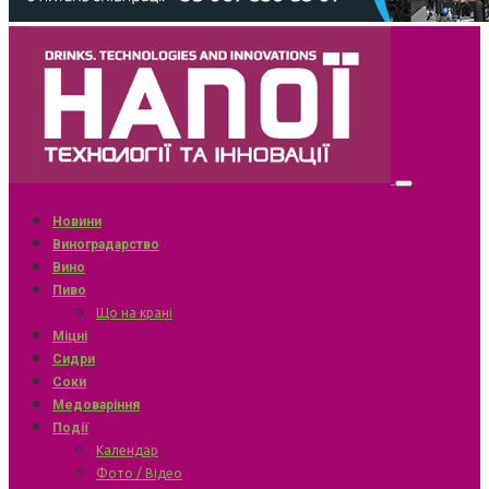
Новини
Виноградарство
Вино
Пиво
Що на крані
Міцні
Сидри
Соки
Медоваріння
Події
Календар
Фото / Відео