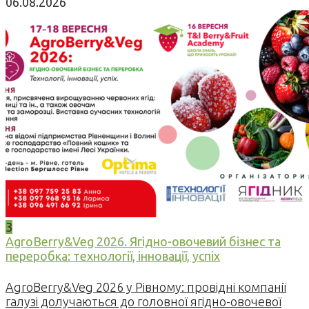
06.08.2026
3
AgroBerry&Veg 2026. Ягідно-овочевий бізнес та
переробка: технології, інновації, успіх
AgroBerry&Veg 2026 у Рівному: провідні компанії
галузі долучаються до головної ягідно-овочевої