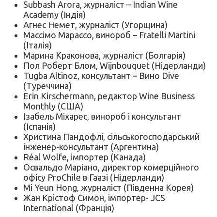
Subbash Arora, журналіст – Indian Wine
Academy (Індія)
Агнес Немет, журналіст (Угорщина)
Массімо Марассо, винороб – Fratelli Martini
(Італія)
Марина Краконова, журналіст (Болгарія)
Пол Роберт Блом, Wijnbouquet (Нідерланди)
Tugba Altinoz, консультант – Вино Dive
(Туреччина)
Erin Kirschermann, редактор Wine Business
Monthly (США)
Ізабель Міхарес, винороб і консультант
(Іспанія)
Христина Пандофлі, сільськогосподарський
інженер-консультант (Аргентина)
Réal Wolfe, імпортер (Канада)
Освальдо Маріано, директор комерційного
офісу ProChile в Гаазі (Нідерланди)
Mi Yeun Hong, журналіст (Південна Корея)
Жан Крістоф Симон, імпортер- JCS
International (Франція)