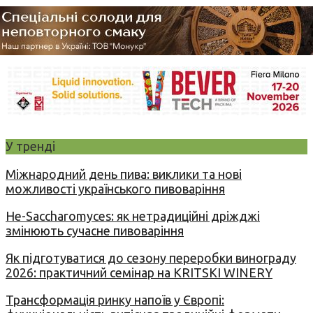
У тренді
Міжнародний день пива: виклики та нові
можливості українського пивоваріння
Не-Saccharomyces: як нетрадиційні дріжджі
змінюють сучасне пивоваріння
Як підготуватися до сезону переробки винограду
2026: практичний семінар на KRITSKI WINERY
Трансформація ринку напоїв у Європі: