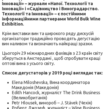
Інновації» – журнали «Напої. Технології та
Інновації» і «Садівництво і Виноградарство.
Технології та Інновації» – є постійними
інформаційними партнерами World Bulk Wine
Exhibition.
Крім виставки вин та широкого ряду дискусій
організатори традиційно проводять дегустацію
вин наливом та визначають найкращі зразки.
Цьогоріч 29 міжнародних фахівців з 23 країн світу
зберуться в Амстердамі , щоб спробувати кращі
оптові вина з усього світу.
Список дегустаторів у 2019 році виглядає так:
Elena Miloshevska, Вина координатора
Македонія (Македонія)
Edith Hancock, журналіст The Drink Business
(Великобританія)
Petr Hlousek, винороб – J. Stávek (Чехія)
Роберт Джозеф, журналіст – Wine Business