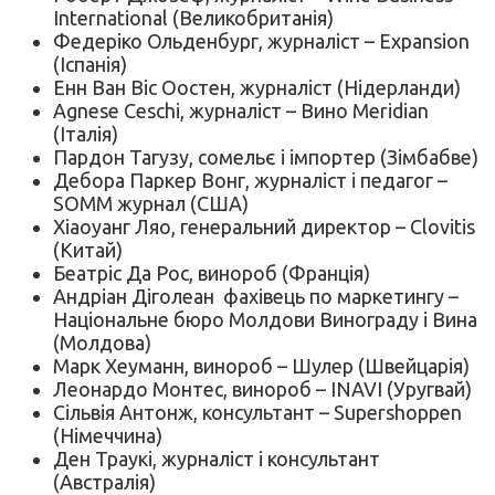
International (Великобританія)
Федеріко Ольденбург, журналіст – Expansion
(Іспанія)
Енн Ван Віс Oостен, журналіст (Нідерланди)
Agnese Ceschi, журналіст – Вино Meridian
(Італія)
Пардон Тагузу, сомельє і імпортер (Зімбабве)
Дебора Паркер Вонг, журналіст і педагог –
SOMM журнал (США)
Xiaoyaнг Ляо, генеральний директор – Clovitis
(Китай)
Беатріс Да Рос, винороб (Франція)
Андріан Діголеан фахівець по маркетингу –
Національне бюро Молдови Винограду і Вина
(Молдова)
Марк Хеуманн, винороб – Шулер (Швейцарія)
Леонардо Монтес, винороб – INAVI (Уругвай)
Сільвія Антонж, консультант – Supershoppen
(Німеччина)
Ден Траукі, журналіст і консультант
(Австралія)