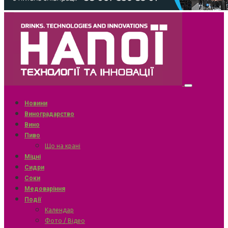
Новини
Виноградарство
Вино
Пиво
Що на крані
Міцні
Сидри
Соки
Медоваріння
Події
Календар
Фото / Відео