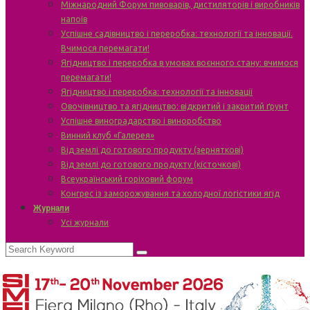
Міжнародний Форум пивоварів, дистиляторів і виробників
напоїв
Успішне садівництво і переробка: технології та інновації.
Вчимося перемагати!
Ягідництво і переробка в умовах воєнного стану: вчимося
перемагати!
Ягідництво і переробка: технології та інновації
Овочівництво та ягідництво: відкритий і закритий ґрунт
Успішне виноградарство і виноробство
Винний клуб «Галерея»
Від землі до готового продукту (зерняткові)
Від землі до готового продукту (кісточкові)
Всеукраїнський горіховий форум
Конгрес із заморожування та холодної логістики ягід
Журнали
Усі журнали