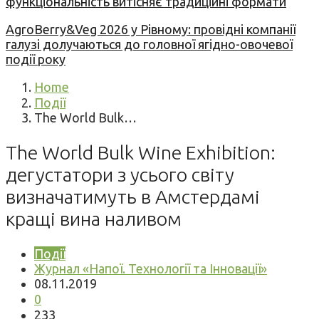
функціональність витісняє традиційні формати
AgroBerry&Veg 2026 у Рівному: провідні компанії
галузі долучаються до головної ягідно-овочевої
події року
Home
Події
The World Bulk…
The World Bulk Wine Exhibition:
дегустатори з усього світу
визначатимуть в Амстердамі
кращі вина наливом
Події
Журнал «Напої. Технології та Інновації»
08.11.2019
0
233