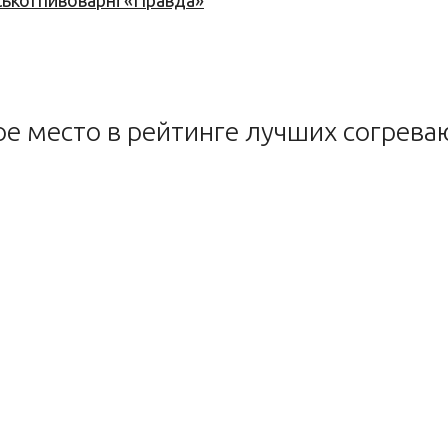
ської пивоварні «Правда»
вое место в рейтинге лучших согрев