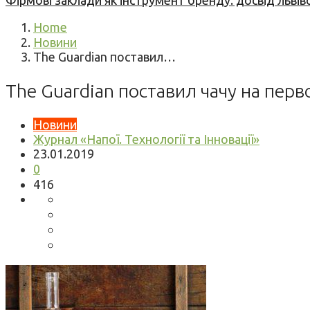
Фірмові заклади як інструмент бренду: досвід львів
Home
Новини
The Guardian поставил…
The Guardian поставил чачу на пер
Новини
Журнал «Напої. Технології та Інновації»
23.01.2019
0
416