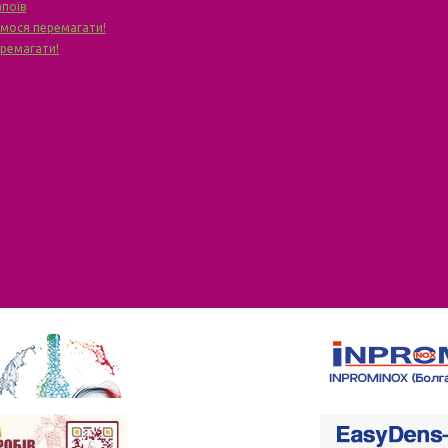
апоїв
чимося перемагати!
еремагати!