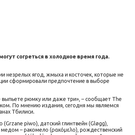
могут согреться в холодное время года.
ии незрелых ягод, жмыха и косточек, которые не
диции сформировали предпочтение в выборе
не выпьете рюмку или даже три», – сообщает The
тком. По мнению издания, сегодня мы являемся
анах Тбилиси.
(Grzane piwo), датский глинтвейн (Gløgg),
 с медом – ракомело (ρακόμελο), рождественский