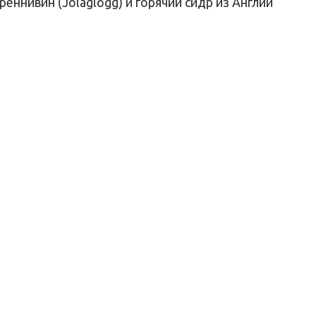
реннивин (Jólaglögg) и горячий сидр из Англии