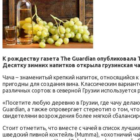
К рождеству газета The Guardian опубликовала 
Десятку зимних напитков открыла грузинская ча
Чача – знаменитый крепкий напиток, относящийся к
пригодны для создания вина. Классическим вариан
различных сортов: в северной Грузии используется р
«Посетите любую деревню в Грузии, где чачу делают
Guardian, а также опровергает стереотип о том, чт
свидетелями возрождения более мягкой сбалансиро
Стоит отметить, что вместе с чачей в список лучших
шведский пивной коктейль (Mumma), «охотничий чай