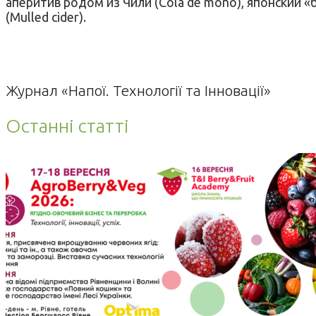
аперитив родом из Чили (Cola de mono), японский «б
(Mulled cider).
Журнал «Напої. Технології та Інновації»
Останні статті