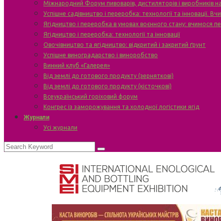
Міжнародний Форум пивоварів, дистиляторів і виробників н
Успішне садівництво і переробка: технології та інновації. В
Ягідництво і переробка в умовах воєнного стану: вчимося п
Ягідництво і переробка: технології та інновації
Овочівництво та ягідництво: відкритий і закритий ґрунт
Успішне виноградарство і виноробство
Винний клуб «Галерея»
Від землі до готового продукту (зерняткові)
Від землі до готового продукту (кісточкові)
Всеукраїнський горіховий форум
Конгрес із заморожування та холодної логістики ягід
Журнали
Усі журнали