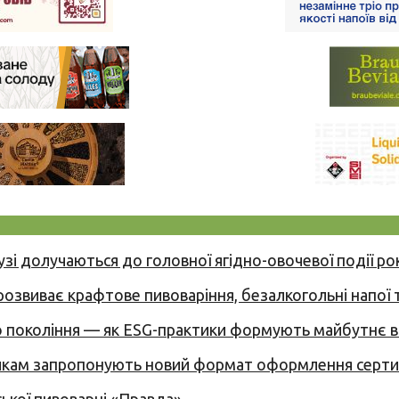
узі долучаються до головної ягідно-овочевої події ро
 розвиває крафтове пивоваріння, безалкогольні напої 
вого покоління — як ESG-практики формують майбутнє
никам запропонують новий формат оформлення сертиф