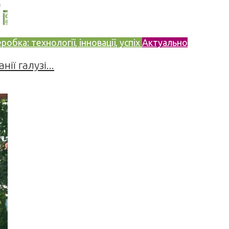
бка: технології, інновації, успіх
Актуально
ії галузі...