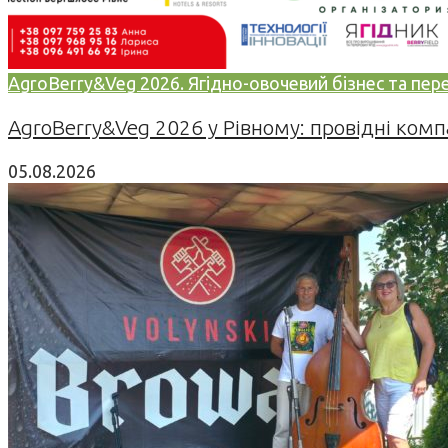
AgroBerry&Veg 2026. Ягідно-овочевий бізнес та переро
AgroBerry&Veg 2026 у Рівному: провідні компан
05.08.2026