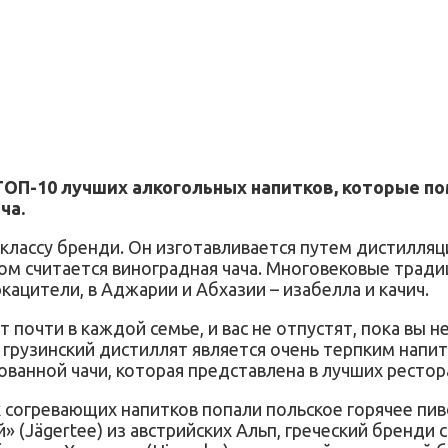
ТОП-10 лучших алкогольных напитков, которые по
ча.
 классу бренди. Он изготавливается путем дистилляц
том считается виноградная чача. Многовековые тра
кацители, в Аджарии и Абхазии – изабелла и качич.
 почти в каждой семье, и вас не отпустят, пока вы 
о грузинский дистиллят является очень терпким напи
ванной чачи, которая представлена в лучших рестор
 согревающих напитков попали польское горячее пиво 
» (Jägertee) из австрийских Альп, греческий бренди