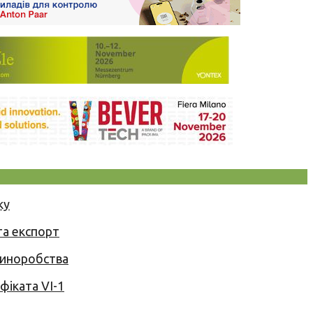
ку
та експорт
 виноробства
іката VI-1