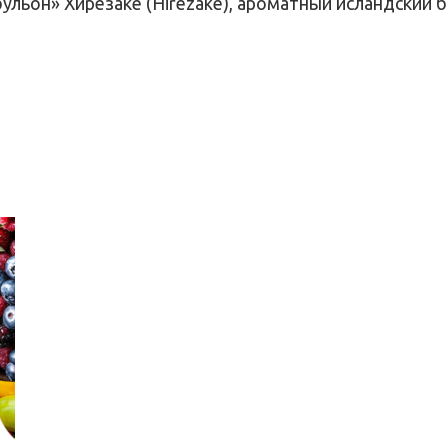
ульон» Хирезаке (Hirezake), ароматный исландский б