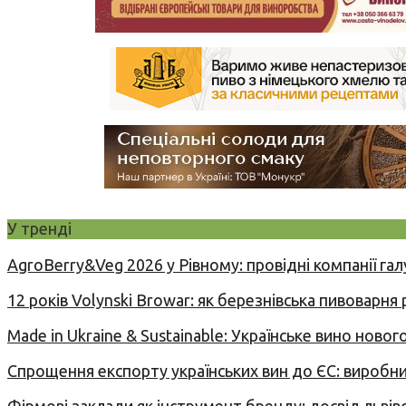
У тренді
AgroBerry&Veg 2026 у Рівному: провідні компанії гал
12 років Volynski Browar: як березнівська пивоварня
Made in Ukraine & Sustainable: Українське вино но
Спрощення експорту українських вин до ЄС: вироб