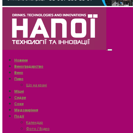
Новини
Виноградарство
Вино
Пиво
Що на крані
Міцні
Сидри
Соки
Медоваріння
Події
Календар
Фото / Відео