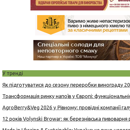
У тренді
Як підготуватися до сезону переробки винограду 2
Трансформація ринку напоїв у Європі: функціональні
AgroBerry&Veg 2026 у Рівному: провідні компанії гал
12 років Volynski Browar: як березнівська пивоварня