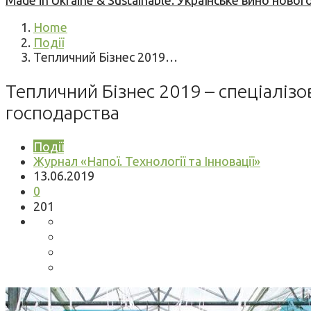
Made in Ukraine & Sustainable: Українське вино но
Home
Події
Тепличний Бізнес 2019…
Тепличний Бізнес 2019 – спеціаліз
господарства
Події
Журнал «Напої. Технології та Інновації»
13.06.2019
0
201