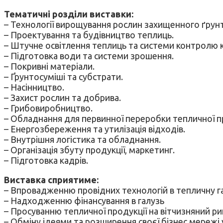
Тематичні розділи виставки:
– Технології вирощування рослин захищенного ґрунту
– Проектування та будівництво теплиць.
– Штучне освітлення теплиць та системи контролю к
– Підготовка води та системи зрошення.
– Покривні матеріали.
– Ґрунтосуміші та субстрати.
– Насінництво.
– Захист рослин та добрива.
– Грибовиробництво.
– Обладнання для первинної переробки тепличної пр
– Енергозбереження та утилізація відходів.
– Внутрішня логістика та обладнання.
– Організація збуту продукції, маркетинг.
– Підготовка кадрів.
Виставка сприятиме:
– Впровадженню провідних технологій в тепличну г
– Надходженню фінансування в галузь
– Просуванню тепличної продукції на вітчизняний ри
– Обміну ідеями та розширення своєї бізнес мережі у