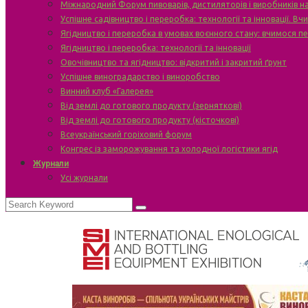
Міжнародний Форум пивоварів, дистиляторів і виробників н
Успішне садівництво і переробка: технології та інновації. В
Ягідництво і переробка в умовах воєнного стану: вчимося п
Ягідництво і переробка: технології та інновації
Овочівництво та ягідництво: відкритий і закритий ґрунт
Успішне виноградарство і виноробство
Винний клуб «Галерея»
Від землі до готового продукту (зерняткові)
Від землі до готового продукту (кісточкові)
Всеукраїнський горіховий форум
Конгрес із заморожування та холодної логістики ягід
Журнали
Усі журнали