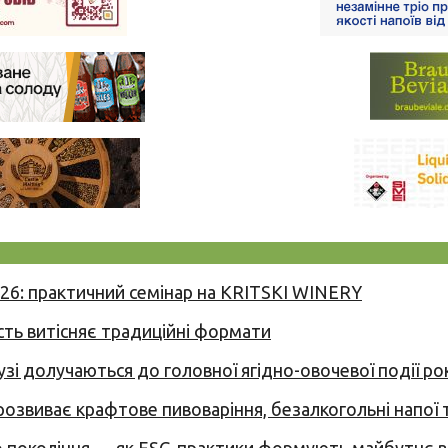
026: практичний семінар на KRITSKI WINERY
сть витісняє традиційні формати
узі долучаються до головної ягідно-овочевої події ро
 розвиває крафтове пивоваріння, безалкогольні напої 