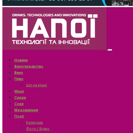
Новини
Виноградарство
Вино
Пиво
Що на крані
Міцні
Сидри
Соки
Медоваріння
Події
Календар
Фото / Відео