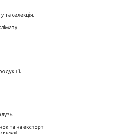
 та селекція.
лімату.
одукції.
алузь.
нок та на експорт
 галузі