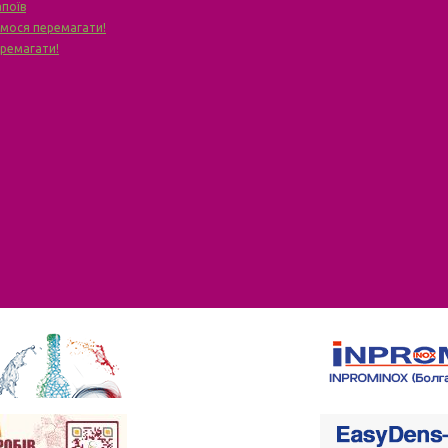
апоїв
чимося перемагати!
еремагати!