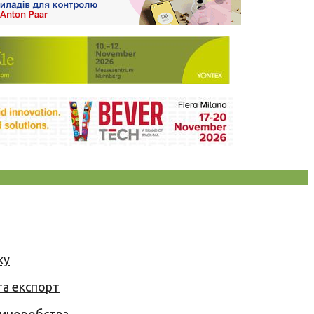
ку
та експорт