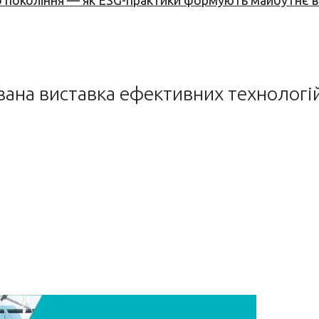
вого покоління — як ESG-практики формують майбутнє
ована виставка ефективних технолог