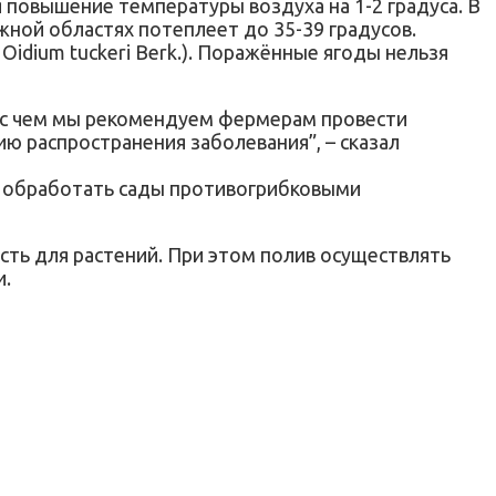
повышение температуры воздуха на 1-2 градуса. В
южной областях потеплеет до 35-39 градусов.
 Oidium tuckeri Berk.). Поражённые ягоды нельзя
зи с чем мы рекомендуем фермерам провести
 распространения заболевания”, – сказал
о обработать сады противогрибковыми
ть для растений. При этом полив осуществлять
и.