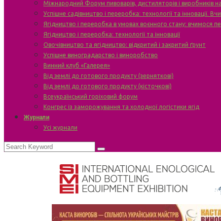
Міжнародний Форум пивоварів, дистиляторів і виробників н
Успішне садівництво і переробка: технології та інновації. В
Ягідництво і переробка в умовах воєнного стану: вчимося п
Ягідництво і переробка: технології та інновації
Овочівництво та ягідництво: відкритий і закритий ґрунт
Успішне виноградарство і виноробство
Винний клуб «Галерея»
Від землі до готового продукту (зерняткові)
Від землі до готового продукту (кісточкові)
Всеукраїнський горіховий форум
Конгрес із заморожування та холодної логістики ягід
Журнали
Усі журнали