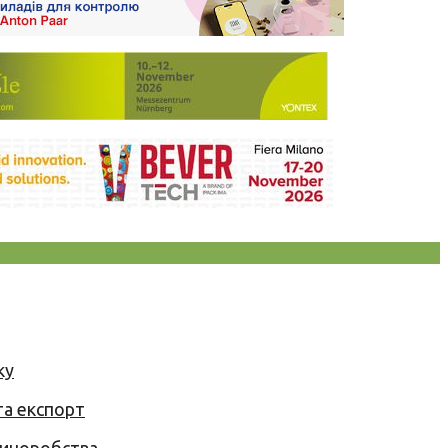
ку
та експорт