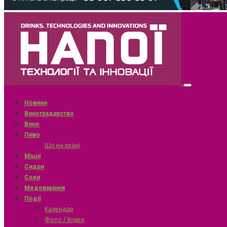
Новини
Виноградарство
Вино
Пиво
Що на крані
Міцні
Сидри
Соки
Медоваріння
Події
Календар
Фото / Відео