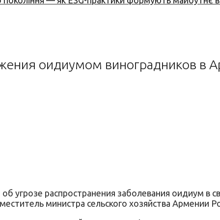
вого покоління — як ESG-практики формують майбутнє
ражения оидиумом виноградников в 
об угрозе распространения заболевания оидиум в 
заместитель министра сельского хозяйства Армении Р