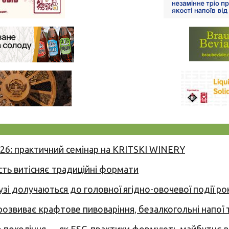
026: практичний семінар на KRITSKI WINERY
сть витісняє традиційні формати
узі долучаються до головної ягідно-овочевої події ро
 розвиває крафтове пивоваріння, безалкогольні напої 