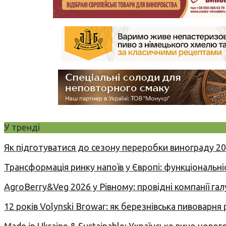
У тренді
Як підготуватися до сезону переробки винограду 2
Трансформація ринку напоїв у Європі: функціональні
AgroBerry&Veg 2026 у Рівному: провідні компанії гал
12 років Volynski Browar: як березнівська пивоварня