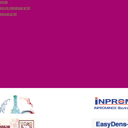
апоїв
чимося перемагати!
еремагати!