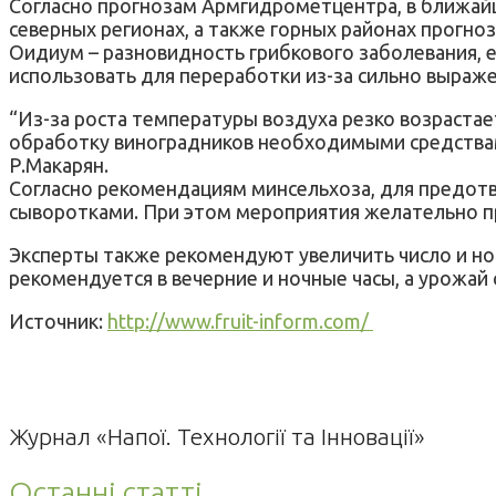
Согласно прогнозам Армгидрометцентра, в ближай
северных регионах, а также горных районах прогноз
Оидиум – разновидность грибкового заболевания, его
использовать для переработки из-за сильно выраже
“Из-за роста температуры воздуха резко возраста
обработку виноградников необходимыми средствами
Р.Макарян.
Согласно рекомендациям минсельхоза, для предот
сыворотками. При этом мероприятия желательно п
Эксперты также рекомендуют увеличить число и но
рекомендуется в вечерние и ночные часы, а урожай с
Источник:
http://www.fruit-inform.com/
Журнал «Напої. Технології та Інновації»
Останні статті