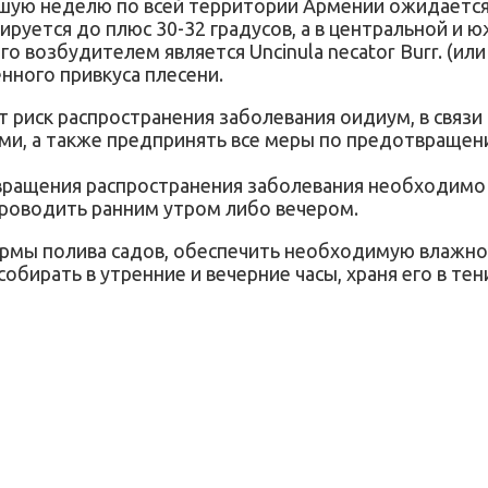
шую неделю по всей территории Армении ожидается 
ируется до плюс 30-32 градусов, а в центральной и 
 возбудителем является Uncinula necator Burr. (или
нного привкуса плесени.
ет риск распространения заболевания оидиум, в свя
, а также предпринять все меры по предотвращению
вращения распространения заболевания необходим
роводить ранним утром либо вечером.
рмы полива садов, обеспечить необходимую влажнос
обирать в утренние и вечерние часы, храня его в тен