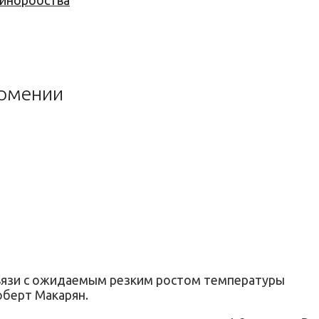
 виноробства
Армении
связи с ожидаемым резким ростом температуры
оберт Макарян.