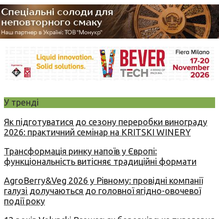
У тренді
Як підготуватися до сезону переробки винограду
2026: практичний семінар на KRITSKI WINERY
Трансформація ринку напоїв у Європі:
функціональність витісняє традиційні формати
AgroBerry&Veg 2026 у Рівному: провідні компанії
галузі долучаються до головної ягідно-овочевої
події року