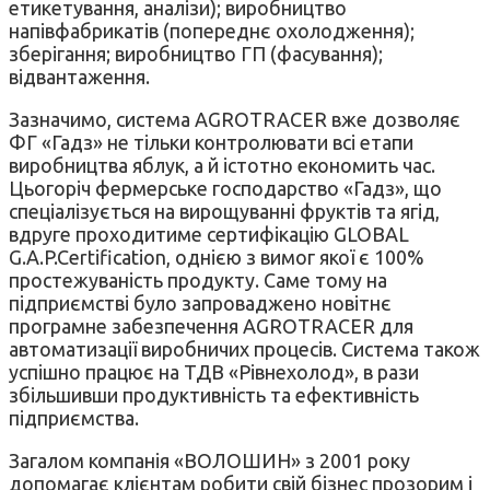
етикетування, аналізи); виробництво
напівфабрикатів (попереднє охолодження);
зберігання; виробництво ГП (фасування);
відвантаження.
Зазначимо, система AGROTRACER вже дозволяє
ФГ «Гадз» не тільки контролювати всі етапи
виробництва яблук, а й істотно економить час.
Цьогоріч фермерське господарство «Гадз», що
спеціалізується на вирощуванні фруктів та ягід,
вдруге проходитиме сертифікацію GLOBAL
G.A.P.Certification, однією з вимог якої є 100%
простежуваність продукту. Саме тому на
підприємстві було запроваджено новітнє
програмне забезпечення AGROTRACER для
автоматизації виробничих процесів. Система також
успішно працює на ТДВ «Рівнехолод», в рази
збільшивши продуктивність та ефективність
підприємства.
Загалом компанія «ВОЛОШИН» з 2001 року
допомагає клієнтам робити свій бізнес прозорим і