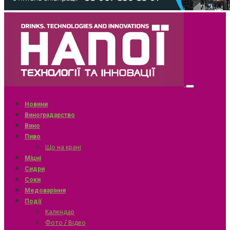
Новини
Виноградарство
Вино
Пиво
Що на крані
Міцні
Сидри
Соки
Медоваріння
Події
Календар
Фото / Відео