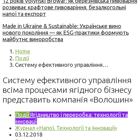
12 років Volynski Browar: як березнівська пивоварня
розвиває крафтове пивоваріння, безалкогольні
напої та експорт
Made in Ukraine & Sustainable: Українське вино
нового покоління — як ESG-практики формують
майбутнє виноробства
Home
Події
Систему ефективного управління…
Систему ефективного управління
всіма процесами ягідного бізнесу
представить компанія «Волошин»
Події
Ягідництво і переробка: технології та
інновації
Журнал «Напої. Технології та Інновації»
03.12.2018