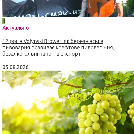
4
Актуально
12 років Volynski Browar: як березнівська
пивоварня розвиває крафтове пивоваріння,
безалкогольні напої та експорт
05.08.2026