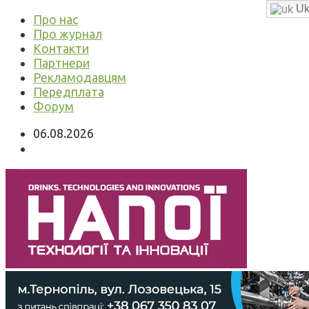
Uk
Про нас
Про журнал
Контакти
Партнери
Рекламодавцям
Передплата
Форум
06.08.2026