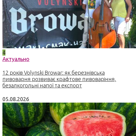
4
Актуально
12 років Volynski Browar: як березнівська
пивоварня розвиває крафтове пивоваріння,
безалкогольні напої та експорт
05.08.2026