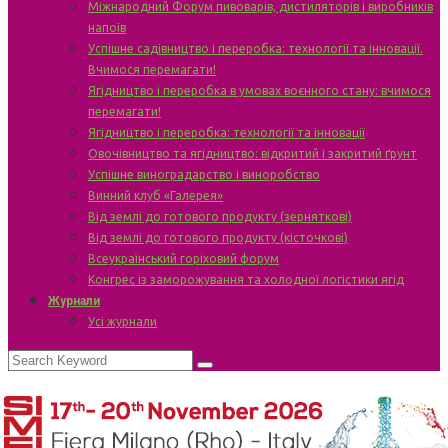
Міжнародний Форум пивоварів, дистиляторів і виробників
напоїв
Успішне садівництво і переробка: технології та інновації.
Вчимося перемагати!
Ягідництво і переробка в умовах воєнного стану: вчимося
перемагати!
Ягідництво і переробка: технології та інновації
Овочівництво та ягідництво: відкритий і закритий ґрунт
Успішне виноградарство і виноробство
Винний клуб «Галерея»
Від землі до готового продукту (зерняткові)
Від землі до готового продукту (кісточкові)
Всеукраїнський горіховий форум
Конгрес із заморожування та холодної логістики ягід
Журнали
Усі журнали