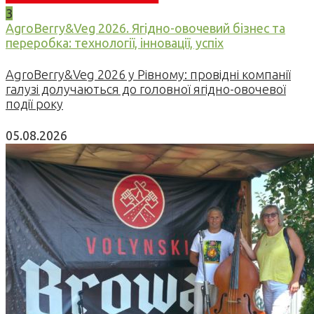
3
AgroBerry&Veg 2026. Ягідно-овочевий бізнес та
переробка: технології, інновації, успіх
AgroBerry&Veg 2026 у Рівному: провідні компанії
галузі долучаються до головної ягідно-овочевої
події року
05.08.2026