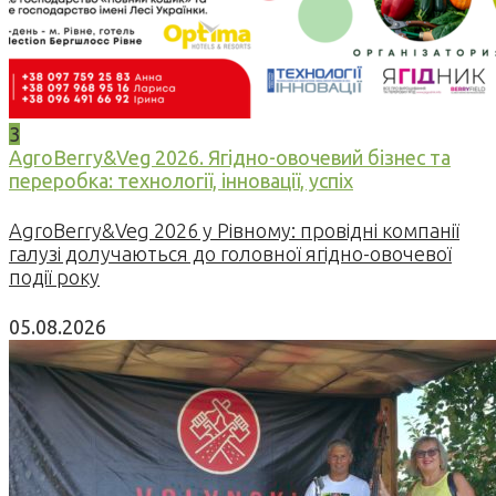
3
AgroBerry&Veg 2026. Ягідно-овочевий бізнес та
переробка: технології, інновації, успіх
AgroBerry&Veg 2026 у Рівному: провідні компанії
галузі долучаються до головної ягідно-овочевої
події року
05.08.2026