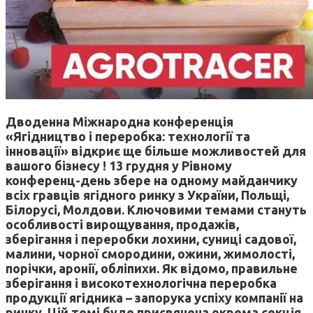
Дводенна Міжнародна конференція
«Ягідництво і переробка: технології та
інновації» відкриє ще більше можливостей для
вашого бізнесу ! 13 грудня у Рівному
конференц-день збере на одному майданчику
всіх гравців ягідного ринку з України, Польщі,
Білорусі, Молдови. Ключовими темами стануть
особливості вирощування, продажів,
зберігання і переробки лохини, суниці садової,
малини, чорної смородини, ожини, жимолості,
порічки, аронії, обліпихи. Як відомо, правильне
зберігання і високотехнологічна переробка
продукції ягідника – запорука успіху компанії на
ринку. Цій темі буде присвячена окрема секція