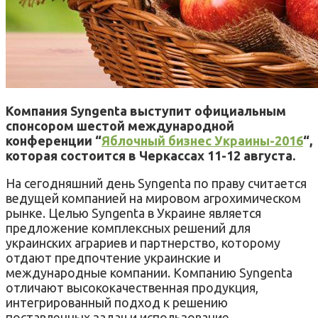
Компания Syngenta выступит официальным
спонсором шестой международной
конференции “
Яблочный бизнес Украины-2016
“,
которая состоится в Черкассах 11-12 августа.
На сегодняшний день Syngenta по праву считается
ведущей компанией на мировом агрохимическом
рынке. Целью Syngenta в Украине является
предложение комплексных решений для
украинских аграриев и партнерство, которому
отдают предпочтение украинские и
международные компании. Компанию Syngenta
отличают высококачественная продукция,
интегрированный подход к решению
поставленных задач и использование