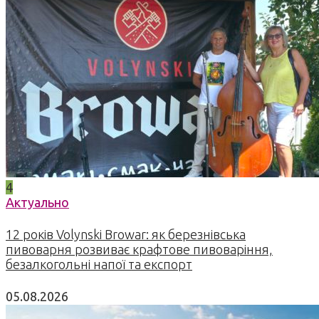
4
Актуально
12 років Volynski Browar: як березнівська
пивоварня розвиває крафтове пивоваріння,
безалкогольні напої та експорт
05.08.2026