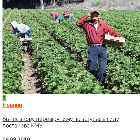
3
Новини
Бізнес знову перевірятимуть: вступає в силу
постанова КМУ
09.09.2019