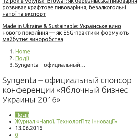
12 років Volynski Browar: як березнівська пивоварня
розвиває крафтове пивоваріння, безалкогольні
напої та експорт
Made in Ukraine & Sustainable: Українське вино
нового покоління — як ESG-практики формують
майбутнє виноробства
Home
Події
Syngenta – официальный…
Syngenta – официальный спонсор
конференции «Яблочный бизнес
Украины-2016»
Події
Журнал «Напої. Технології та Інновації»
13.06.2016
0