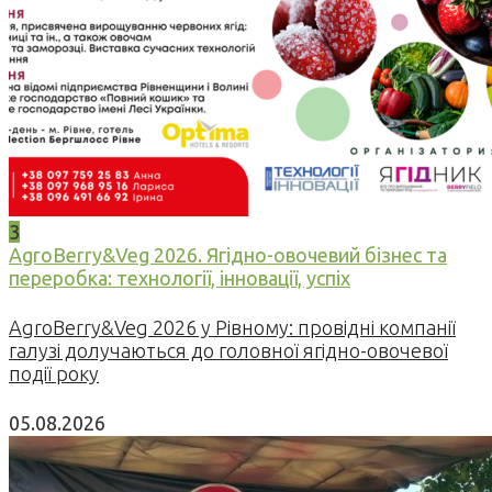
3
AgroBerry&Veg 2026. Ягідно-овочевий бізнес та
переробка: технології, інновації, успіх
AgroBerry&Veg 2026 у Рівному: провідні компанії
галузі долучаються до головної ягідно-овочевої
події року
05.08.2026