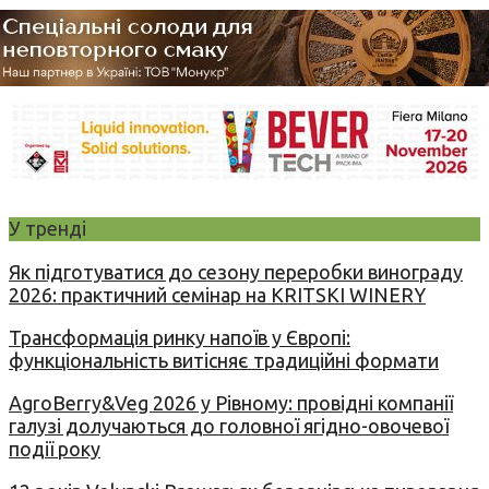
У тренді
Як підготуватися до сезону переробки винограду
2026: практичний семінар на KRITSKI WINERY
Трансформація ринку напоїв у Європі:
функціональність витісняє традиційні формати
AgroBerry&Veg 2026 у Рівному: провідні компанії
галузі долучаються до головної ягідно-овочевої
події року