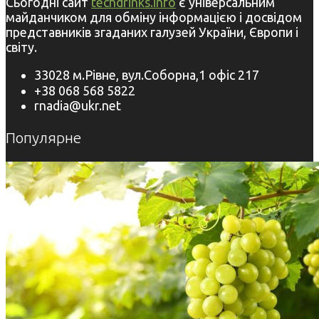
Сьогодні сайт
techdrinks.info
є універсальним
майданчиком для обміну інформацією і досвідом
представників згаданих галузей України, Європи і
світу.
33028 м.Рівне, вул.Соборна,1 офіс 217
+38 068 568 5822
rnadia@ukr.net
Популярне