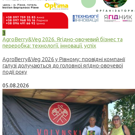
3
AgroBerry&Veg 2026. Ягідно-овочевий бізнес та
переробка: технології, інновації, успіх
AgroBerry&Veg 2026 у Рівному: провідні компанії
галузі долучаються до головної ягідно-овочевої
події року
05.08.2026