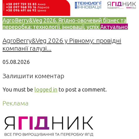
AgroBerry&Veg 2026. Ягідно-овочевий бізнес та
переробка: технології, інновації, успіх
Актуально
AgroBerry&Veg 2026 у Рівному: провідні
компанії галузі...
05.08.2026
Залишити коментар
You must be
logged in
to post a comment.
Реклама