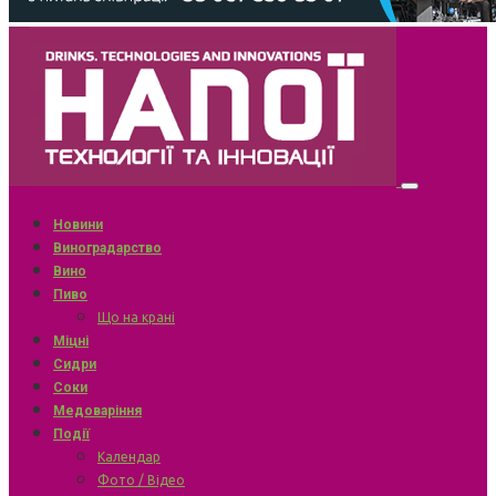
Новини
Виноградарство
Вино
Пиво
Що на крані
Міцні
Сидри
Соки
Медоваріння
Події
Календар
Фото / Відео