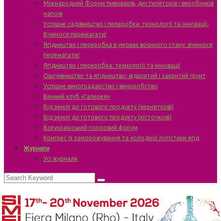
Міжнародний Форум пивоварів, дистиляторів і виробників
напоїв
Успішне садівництво і переробка: технології та інновації.
Вчимося перемагати!
Ягідництво і переробка в умовах воєнного стану: вчимося
перемагати!
Ягідництво і переробка: технології та інновації
Овочівництво та ягідництво: відкритий і закритий ґрунт
Успішне виноградарство і виноробство
Винний клуб «Галерея»
Від землі до готового продукту (зерняткові)
Від землі до готового продукту (кісточкові)
Всеукраїнський горіховий форум
Конгрес із заморожування та холодної логістики ягід
Журнали
Усі журнали