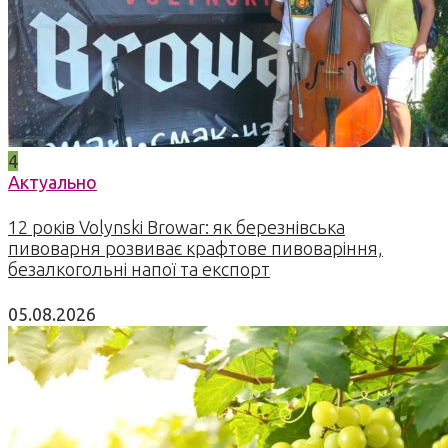
4
Актуально
12 років Volynski Browar: як березнівська
пивоварня розвиває крафтове пивоваріння,
безалкогольні напої та експорт
05.08.2026