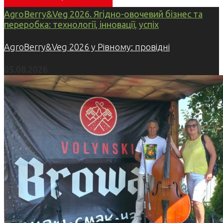
AgroBerry&Veg 2026. Ягідно-овочевий бізнес та
переробка: технології, інновації, успіх
AgroBerry&Veg 2026 у Рівному: провідні
05.08.2026