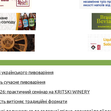
 українського пивоваріння
ь сучасне пивоваріння
026: практичний семінар на KRITSKI WINERY
сть витісняє традиційні формати