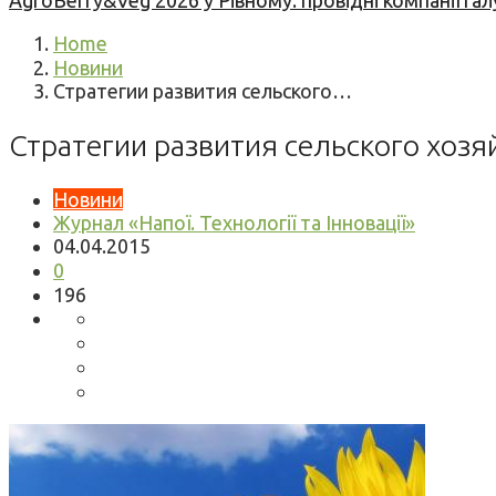
AgroBerry&Veg 2026 у Рівному: провідні компанії гал
Home
Новини
Стратегии развития сельского…
Стратегии развития сельского хозя
Новини
Журнал «Напої. Технології та Інновації»
04.04.2015
0
196