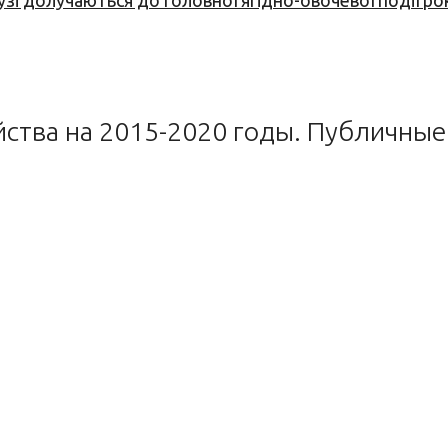
узі долучаються до головної ягідно-овочевої події ро
йства на 2015-2020 годы. Публичны