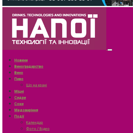
Новини
Виноградарство
Вино
Пиво
Що на крані
Міцні
Сидри
Соки
Медоваріння
Події
Календар
Фото / Відео