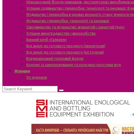
Міжнародний Форум пивоварів, дистиляторів і виробників н
Успішне садівництво і переробка: технології та інновації. В
Ягідництво і переробка в умовах воєнного стану: вчимося п
Ягідництво і переробка: технології та інновації
Овочівництво та ягідництво: відкритий і закритий ґрунт
Успішне виноградарство і виноробство
Винний клуб «Галерея»
Від землі до готового продукту (зерняткові)
Від землі до готового продукту (кісточкові)
Всеукраїнський горіховий форум
Конгрес із заморожування та холодної логістики ягід
Журнали
Усі журнали