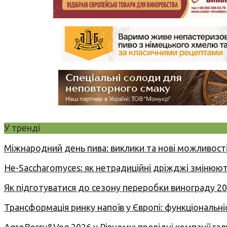
У тренді
Міжнародний день пива: виклики та нові можливості
Не-Saccharomyces: як нетрадиційні дріжджі змінюют
Як підготуватися до сезону переробки винограду 2
Трансформація ринку напоїв у Європі: функціональні