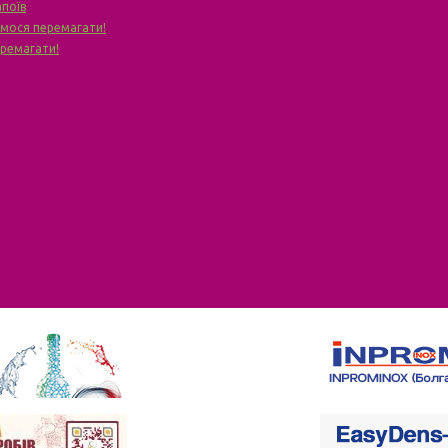
апоїв
чимося перемагати!
еремагати!