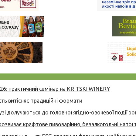
026: практичний семінар на KRITSKI WINERY
сть витісняє традиційні формати
узі долучаються до головної ягідно-овочевої події ро
 розвиває крафтове пивоваріння, безалкогольні напої 