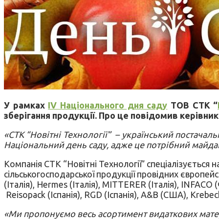
У рамках
IV Національного дня саду
ТОВ СТК “
зберігання продукції. Про це повідомив керівник
«СТК “Новітні Технології” – український постачал
Національний день саду, адже це потрібний майдан
Компанія СТК “Новітні Технології” спеціалізується 
сільськогосподарської продукції провідних європейськ
(Італія), Hermes (Італія), MITTERER (Італія), INFACO (Фр
Reisopack (Іспанія), RGD (Іспанія), A&B (США), Krebeck
«Ми пропонуємо весь асортимент видаткових матері