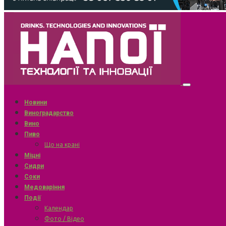
Новини
Виноградарство
Вино
Пиво
Що на крані
Міцні
Сидри
Соки
Медоваріння
Події
Календар
Фото / Відео