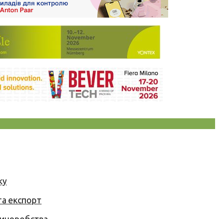
ку
та експорт