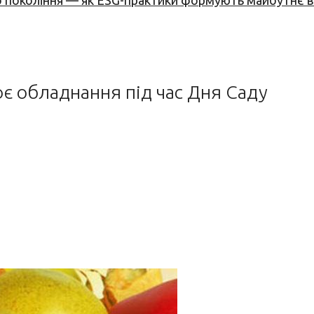
вого покоління — як ESG-практики формують майбутнє
оє обладнання під час Дня Саду