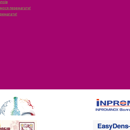
апоїв
чимося перемагати!
еремагати!