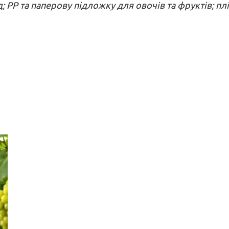
ід; PP та паперову пiдложку для овочiв та фруктiв; п