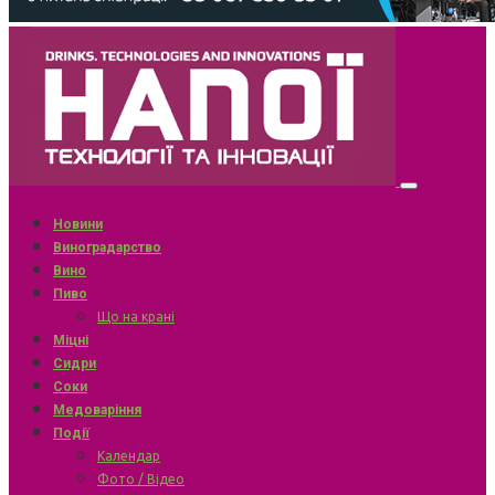
Новини
Виноградарство
Вино
Пиво
Що на крані
Міцні
Сидри
Соки
Медоваріння
Події
Календар
Фото / Відео