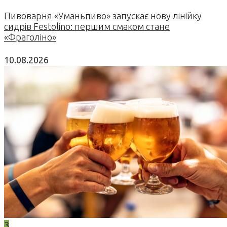
Пивоварня «Уманьпиво» запускає нову лінійку
сидрів Festolino: першим смаком стане
«Фраголіно»
10.08.2026
3