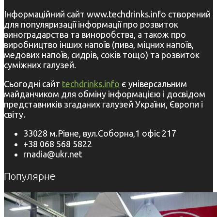
Інформаційний сайт www.techdrinks.info створений
для популяризації інформації про розвиток
виноградарства та виноробства, а також про
виробництво інших напоїв (пива, міцних напоїв,
медових напоїв, сидрів, соків тощо) та розвиток
суміжних галузей.
Сьогодні сайт
techdrinks.info
є універсальним
майданчиком для обміну інформацією і досвідом
представників згаданих галузей України, Європи і
світу.
33028 м.Рівне, вул.Соборна,1 офіс 217
+38 068 568 5822
rnadia@ukr.net
Популярне