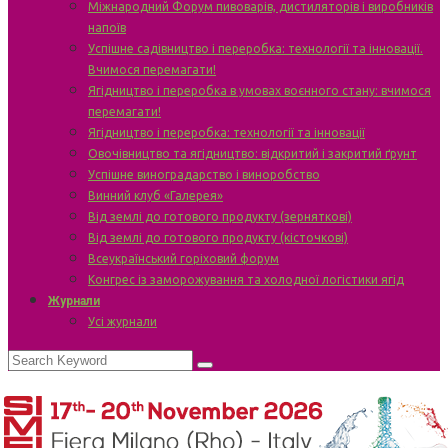
Міжнародний Форум пивоварів, дистиляторів і виробників
напоїв
Успішне садівництво і переробка: технології та інновації.
Вчимося перемагати!
Ягідництво і переробка в умовах воєнного стану: вчимося
перемагати!
Ягідництво і переробка: технології та інновації
Овочівництво та ягідництво: відкритий і закритий ґрунт
Успішне виноградарство і виноробство
Винний клуб «Галерея»
Від землі до готового продукту (зерняткові)
Від землі до готового продукту (кісточкові)
Всеукраїнський горіховий форум
Конгрес із заморожування та холодної логістики ягід
Журнали
Усі журнали