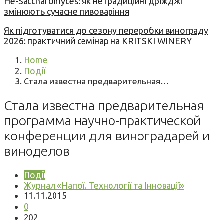
Не-Saccharomyces: як нетрадиційні дріжджі
змінюють сучасне пивоваріння
Як підготуватися до сезону переробки винограду
2026: практичний семінар на KRITSKI WINERY
Home
Події
Стала известна предварительная…
Стала известна предварительная
программа научно-практической
конференции для виноградарей и
виноделов
Події
Журнал «Напої. Технології та Інновації»
11.11.2015
0
202