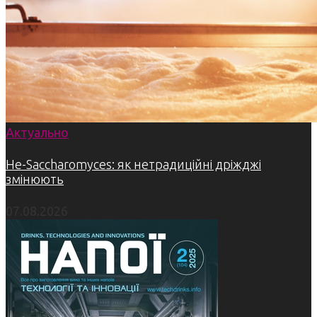
Актуально
Не-Saccharomyces: як нетрадиційні дріжджі
змінюють
07.08.2026