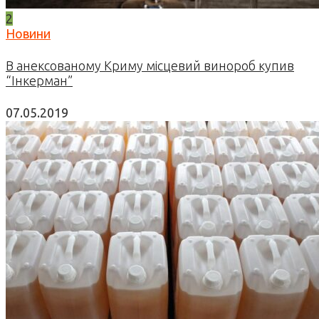
2
Новини
В анексованому Криму місцевий винороб купив
“Інкерман”
07.05.2019