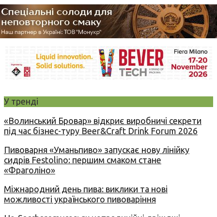
У тренді
«Волинський Бровар» відкриє виробничі секрети
під час бізнес-туру Beer&Craft Drink Forum 2026
Пивоварня «Уманьпиво» запускає нову лінійку
сидрів Festolino: першим смаком стане
«Фраголіно»
Міжнародний день пива: виклики та нові
можливості українського пивоваріння