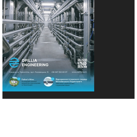
© 2013-2026 Засновники: Конєва К.В., Ящук Н.І.
Назва, концепція та дизайн проєктів медіагрупи
«Технології та Інновації» охороняється Законом
«Про авторське право». Редакція не відповідає за
тексти рекламних оголошень. Думка редакції