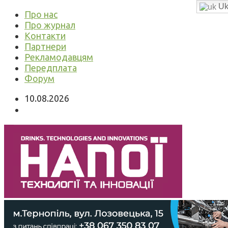
Uk
Про нас
Про журнал
Контакти
Партнери
Рекламодавцям
Передплата
Форум
10.08.2026