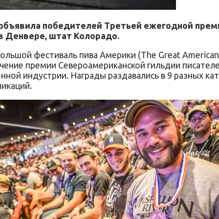
 объявила победителей Третьей ежегодной преми
в Денвере, штат Колорадо.
льшой фестиваль пива Америки (The Great American 
учение премии Североамериканской гильдии писателей 
нной индустрии. Награды раздавались в 9 разных кат
ликаций.