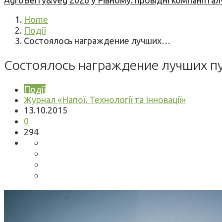
AgroBerry&Veg 2026 у Рівному: провідні компанії гал
Home
Події
Состоялось награждение лучших…
Состоялось награждение лучших пу
Події
Журнал «Напої. Технології та Інновації»
13.10.2015
0
294