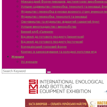
Міжнародний Форум пивоварів, дистиляторів і виробників н
Успішне садівництво і переробка: технології та інновації. В
Ягідництво і переробка в умовах воєнного стану: вчимося п
Ягідництво і переробка: технології та інновації
Овочівництво та ягідництво: відкритий і закритий ґрунт
Успішне виноградарство і виноробство
Винний клуб «Галерея»
Від землі до готового продукту (зерняткові)
Від землі до готового продукту (кісточкові)
Всеукраїнський горіховий форум
Конгрес із заморожування та холодної логістики ягід
Журнали
Усі журнали