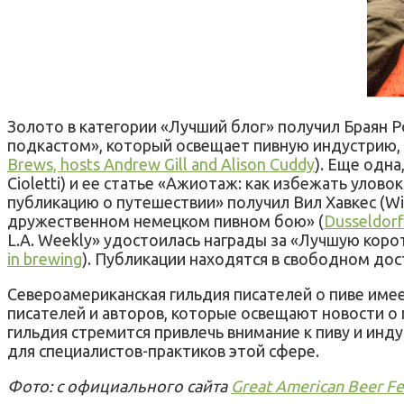
Золото в категории «Лучший блог» получил Браян Ро
подкастом», который освещает пивную индустрию, 
Brews, hosts Andrew Gill and Alison Cuddy
). Еще одна
Cioletti) и ее статье «Ажиотаж: как избежать уловок
публикацию о путешествии» получил Вил Хавкес (Wil
дружественном немецком пивном бою» (
Dusseldorf
L.A. Weekly» удостоилась награды за «Лучшую коро
in brewing
). Публикации находятся в свободном дос
Североамериканская гильдия писателей о пиве имее
писателей и авторов, которые освещают новости о 
гильдия стремится привлечь внимание к пиву и ин
для специалистов-практиков этой сфере.
Фото: с официального сайта
Great American Beer Fe