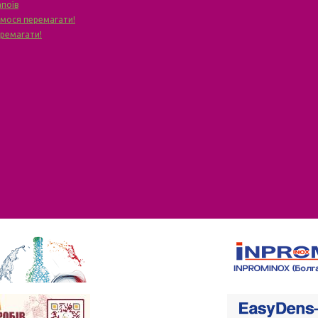
апоїв
чимося перемагати!
еремагати!