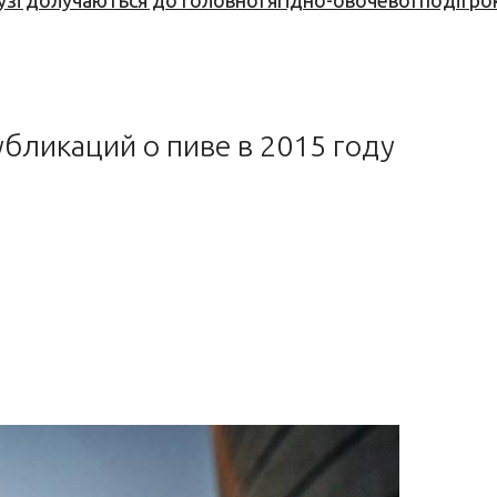
узі долучаються до головної ягідно-овочевої події ро
бликаций о пиве в 2015 году