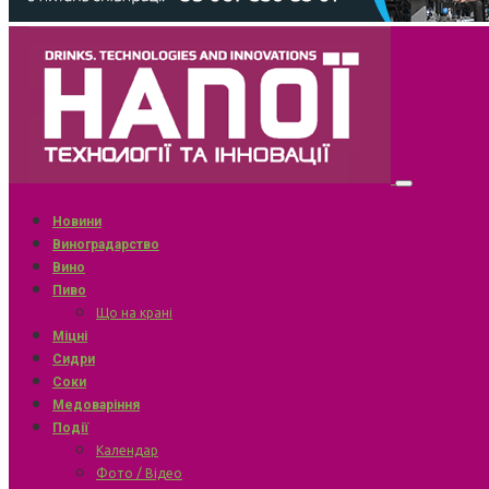
Новини
Виноградарство
Вино
Пиво
Що на крані
Міцні
Сидри
Соки
Медоваріння
Події
Календар
Фото / Відео