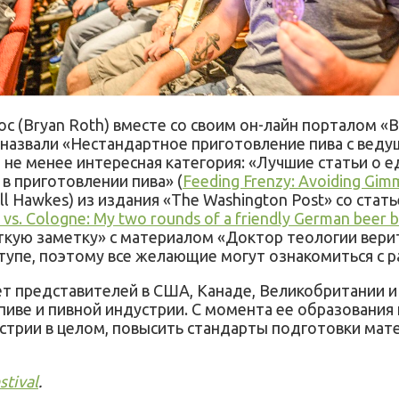
с (Bryan Roth) вместе со своим он-лайн порталом «В
назвали «Нестандартное приготовление пива с веду
, не менее интересная категория: «Лучшие статьи о 
 в приготовлении пива» (
Feeding Frenzy: Avoiding Gimm
l Hawkes) из издания «The Washington Post» со ста
 vs. Cologne: My two rounds of a friendly German beer 
ткую заметку» с материалом «Доктор теологии верит
тупе, поэтому все желающие могут ознакомиться с 
т представителей в США, Канаде, Великобритании и 
пиве и пивной индустрии. С момента ее образования
дустрии в целом, повысить стандарты подготовки ма
stival
.