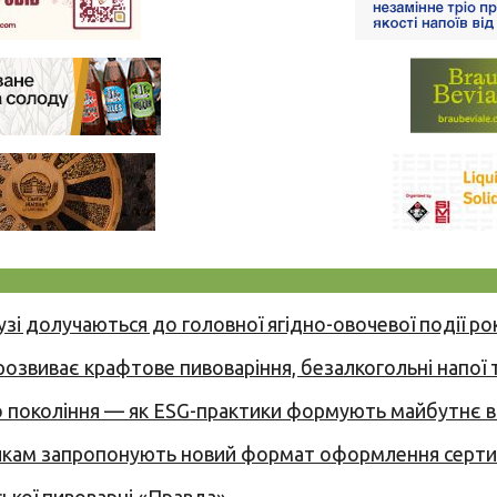
узі долучаються до головної ягідно-овочевої події ро
 розвиває крафтове пивоваріння, безалкогольні напої 
вого покоління — як ESG-практики формують майбутнє
никам запропонують новий формат оформлення сертиф