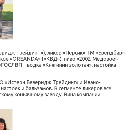
еридж Трейдинг »), ликер «Персик» ТМ «Брендбар»
ское «OREANDA» («КВД»), пиво «2002-Медовое»
ГОСЛВП – водка «Княгинин золотая», настойка
ОО «Истерн Беверидж Трейдинг» и Ивано-
астоек и бальзамов. В сегменте ликеров все
скому коньячному заводу. Вина компании