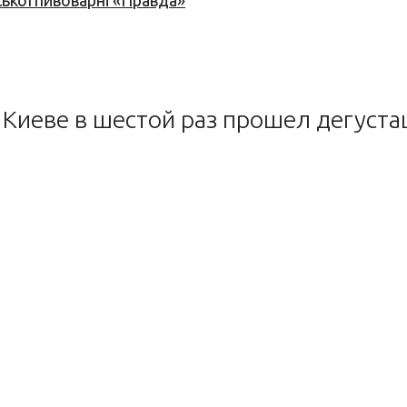
ської пивоварні «Правда»
 Киеве в шестой раз прошел дегуст