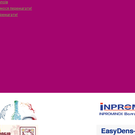
апоїв
чимося перемагати!
еремагати!