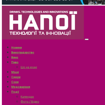
Новини
Виноградарство
Вино
Пиво
Що на крані
Міцні
Сидри
Соки
Медоваріння
Події
Календар
Фото / Відео