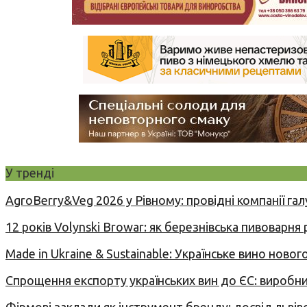
У тренді
AgroBerry&Veg 2026 у Рівному: провідні компанії гал
12 років Volynski Browar: як березнівська пивоварня
Made in Ukraine & Sustainable: Українське вино но
Спрощення експорту українських вин до ЄС: вироб