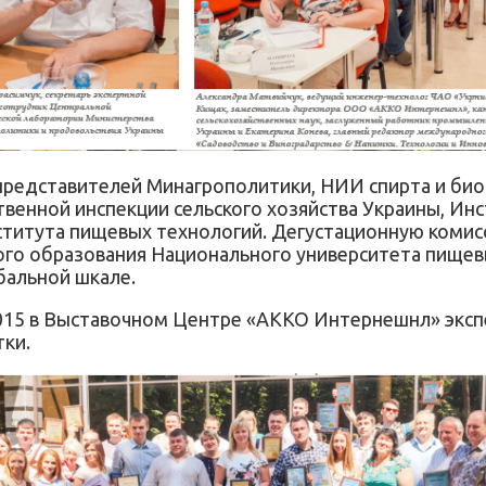
 представителей Минагрополитики, НИИ спирта и би
венной инспекции сельского хозяйства Украины, Инст
титута пищевых технологий. Дегустационную комис
го образования Национального университета пищев
бальной шкале.
015 в Выставочном Центре «АККО Интернешнл» эксп
тки.