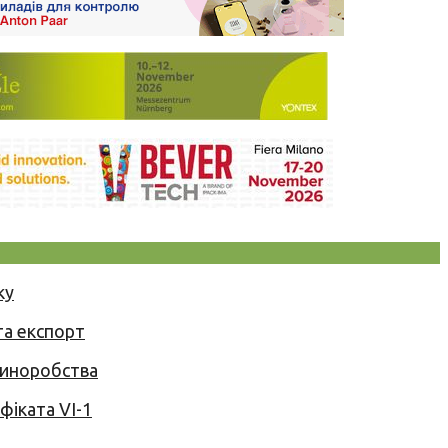
ку
та експорт
 виноробства
іката VI-1