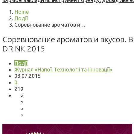
Фірмові заклади як інструмент бренду: досвід львів
Home
Події
Соревнование ароматов и…
Соревнование ароматов и вкусов. В
DRINK 2015
Події
Журнал «Напої. Технології та Інновації»
03.07.2015
0
219