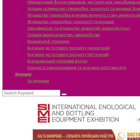
Міжнародний Форум пивоварів, дистиляторів і виробників н
Успішне садівництво і переробка: технології та інновації. В
Ягідництво і переробка в умовах воєнного стану: вчимося п
Ягідництво і переробка: технології та інновації
Овочівництво та ягідництво: відкритий і закритий ґрунт
Успішне виноградарство і виноробство
Винний клуб «Галерея»
Від землі до готового продукту (зерняткові)
Від землі до готового продукту (кісточкові)
Всеукраїнський горіховий форум
Конгрес із заморожування та холодної логістики ягід
Журнали
Усі журнали