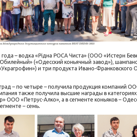
ода – водка «Рідна РОСА Чиста» (ООО «Истерн Бев
«Юбилейный» («Одесский коньячный завод»), шампан
Украгрофин») и три продукта Ивано-Франковского О
рад – по четыре – получила продукция компаний О
ания также получила высшие награды в категориях н
 ООО «Петрус-Алко», а в сегменте коньяков – Одес
егменте – семь.