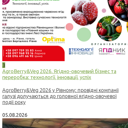
3
AgroBerry&Veg 2026. Ягідно-овочевий бізнес та
переробка: технології, інновації, успіх
AgroBerry&Veg 2026 у Рівному: провідні компанії
галузі долучаються до головної ягідно-овочевої
події року
05.08.2026