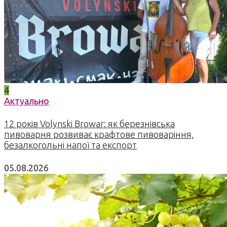
4
Актуально
12 років Volynski Browar: як березнівська
пивоварня розвиває крафтове пивоваріння,
безалкогольні напої та експорт
05.08.2026