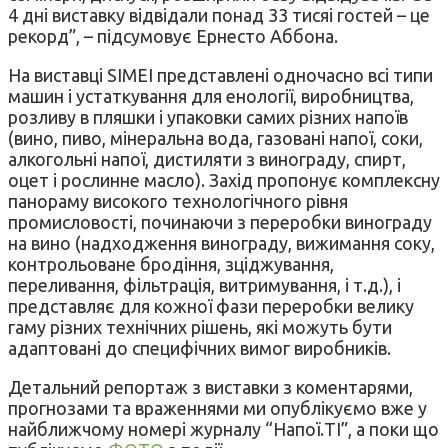
4 дні виставку відвідали понад 33 тисяі гостей – це
рекорд”, – підсумовує Ернесто Аббона.
На виставці SIMEI представлені одночасно всі типи
машин і устаткування для енології, виробництва,
розливу в пляшки і упаковки самих різних напоїв
(вино, пиво, мінеральна вода, газовані напої, соки,
алкогольні напої, дистиляти з винограду, спирт,
оцет і рослинне масло). Захід пропонує комплексну
панораму високого технологічного рівня
промисловості, починаючи з переробки винограду
на вино (надходження винограду, вижимання соку,
контрольоване бродіння, зціджування,
переливання, фільтрація, витримування, і т.д.), і
представляє для кожної фази переробки велику
гаму різних технічних рішень, які можуть бути
адаптовані до специфічних вимог виробників.
Детальний репортаж з виставки з коментарями,
прогнозами та враженнями ми опублікуємо вже у
найближчому номері журналу “Напої.ТІ”, а поки що