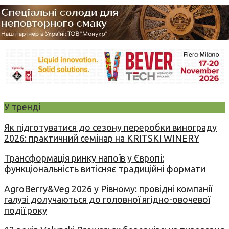
У тренді
Як підготуватися до сезону переробки винограду
2026: практичний семінар на KRITSKI WINERY
Трансформація ринку напоїв у Європі:
функціональність витісняє традиційні формати
AgroBerry&Veg 2026 у Рівному: провідні компанії
галузі долучаються до головної ягідно-овочевої
події року