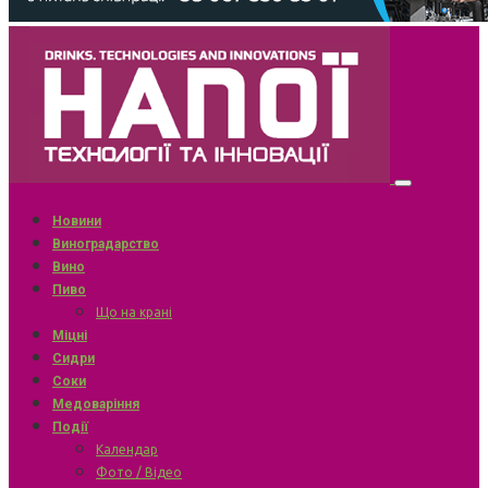
Новини
Виноградарство
Вино
Пиво
Що на крані
Міцні
Сидри
Соки
Медоваріння
Події
Календар
Фото / Відео