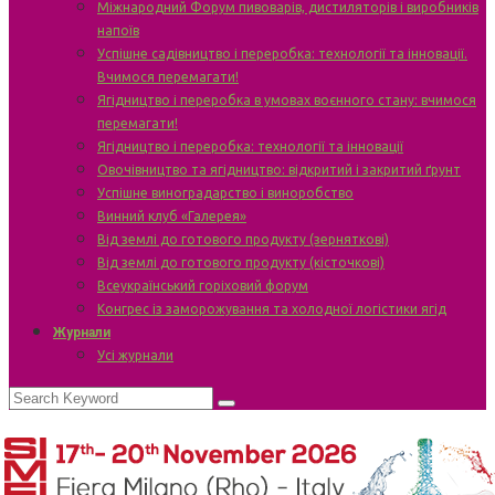
Міжнародний Форум пивоварів, дистиляторів і виробників
напоїв
Успішне садівництво і переробка: технології та інновації.
Вчимося перемагати!
Ягідництво і переробка в умовах воєнного стану: вчимося
перемагати!
Ягідництво і переробка: технології та інновації
Овочівництво та ягідництво: відкритий і закритий ґрунт
Успішне виноградарство і виноробство
Винний клуб «Галерея»
Від землі до готового продукту (зерняткові)
Від землі до готового продукту (кісточкові)
Всеукраїнський горіховий форум
Конгрес із заморожування та холодної логістики ягід
Журнали
Усі журнали