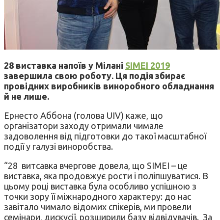
28 виставка напоїв у Мілані
SIMEI 2019
завершила свою роботу. Ця подія збирає
провідних виробників виноробного обладнання
й не лише.
Ернесто Аббона (голова UIV) каже, що
організатори заходу отримали чимале
задоволення від підготовки до такої масштабної
події у галузі виноробства.
“28 витсавка вчергове довела, що SIMEI – це
виставка, яка продовжує рости і поліпшуватися. В
цьому році виставка була особливо успішною з
точки зору її міжнародного характеру: до нас
завітало чимало відомих спікерів, ми провели
семінари, дискусії, розширили базу відвідувачів. За