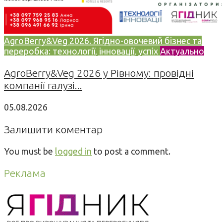
AgroBerry&Veg 2026. Ягідно-овочевий бізнес та
переробка: технології, інновації, успіх
Актуально
AgroBerry&Veg 2026 у Рівному: провідні
компанії галузі...
05.08.2026
Залишити коментар
You must be
logged in
to post a comment.
Реклама