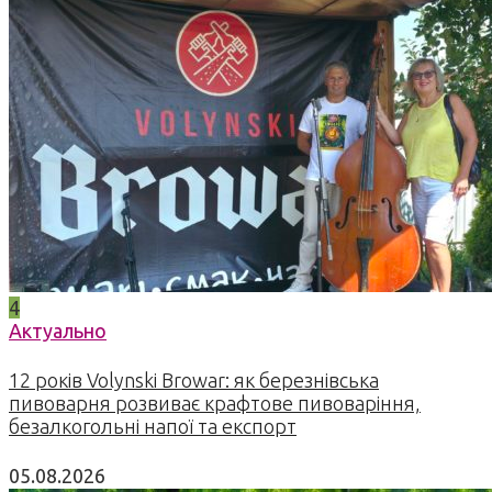
4
Актуально
12 років Volynski Browar: як березнівська
пивоварня розвиває крафтове пивоваріння,
безалкогольні напої та експорт
05.08.2026