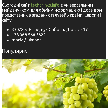
Сьогодні сайт
techdrinks.info
є універсальним
майданчиком для обміну інформацією і досвідом
представників згаданих галузей України, Європи і
світу.
33028 м.Рівне, вул.Соборна,1 офіс 217
+38 068 568 5822
rnadia@ukr.net
Популярне