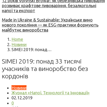
12 років Volynski Browar: як березнівська пивоварня
розвиває крафтове пивоваріння, безалкогольні
напої та експорт
Made in Ukraine & Sustainable: Українське вино
нового покоління — як ESG-практики формують
майбутнє виноробства
Home
Новини
SIMEI 2019: понад…
SIMEI 2019: понад 33 тисячі
учасників та виноробство без
кордонів
Новини
Журнал «Напої. Технології та Інновації»
02.12.2019
0