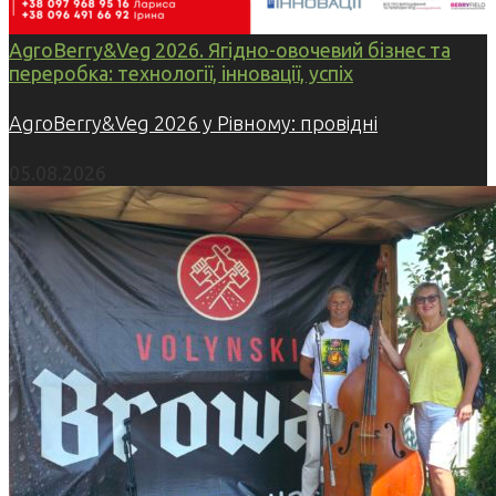
AgroBerry&Veg 2026. Ягідно-овочевий бізнес та
переробка: технології, інновації, успіх
AgroBerry&Veg 2026 у Рівному: провідні
05.08.2026