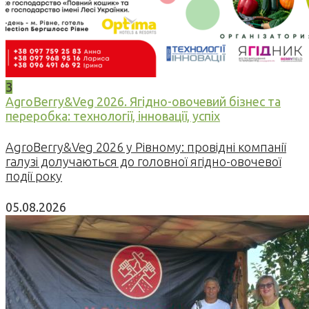
3
AgroBerry&Veg 2026. Ягідно-овочевий бізнес та
переробка: технології, інновації, успіх
AgroBerry&Veg 2026 у Рівному: провідні компанії
галузі долучаються до головної ягідно-овочевої
події року
05.08.2026