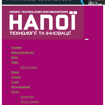
Новини
Виноградарство
Вино
Пиво
Що на крані
Міцні
Сидри
Соки
Медоваріння
Події
Календар
Фото / Відео