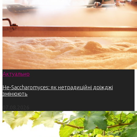
Актуально
Не-Saccharomyces: як нетрадиційні дріжджі
змінюють
07.08.2026