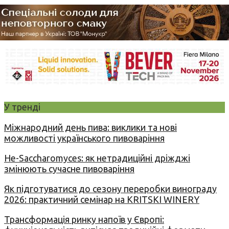
У тренді
Міжнародний день пива: виклики та нові
можливості українського пивоваріння
Не-Saccharomyces: як нетрадиційні дріжджі
змінюють сучасне пивоваріння
Як підготуватися до сезону переробки винограду
2026: практичний семінар на KRITSKI WINERY
Трансформація ринку напоїв у Європі: