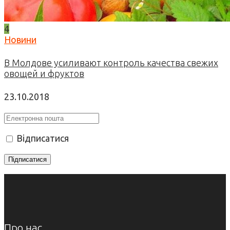
4
Новини
В Молдове усиливают контроль качества свежих
овощей и фруктов
23.10.2018
Відписатися
Про нас