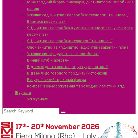
Міжнародний Форум пивоварів, дистиляторів і виробників
напоїв
Успішне садівництво і переробка: технології та інновації.
Вчимося перемагати!
Ягідництво і переробка в умовах воєнного стану: вчимося
перемагати!
Ягідництво і переробка: технології та інновації
Овочівництво та ягідництво: відкритий і закритий ґрунт
Успішне виноградарство і виноробство
Винний клуб «Галерея»
Від землі до готового продукту (зерняткові)
Від землі до готового продукту (кісточкові)
Всеукраїнський горіховий форум
Конгрес із заморожування та холодної логістики ягід
Журнали
Усі журнали