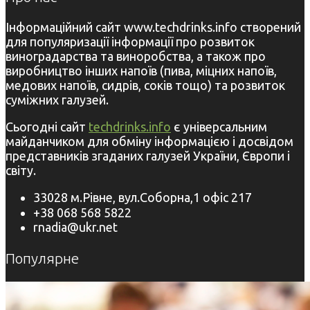
Інформаційний сайт www.techdrinks.info створений
для популяризації інформації про розвиток
виноградарства та виноробства, а також про
виробництво інших напоїв (пива, міцних напоїв,
медових напоїв, сидрів, соків тощо) та розвиток
суміжних галузей.
Сьогодні сайт
techdrinks.info
є універсальним
майданчиком для обміну інформацією і досвідом
представників згаданих галузей України, Європи і
світу.
33028 м.Рівне, вул.Соборна,1 офіс 217
+38 068 568 5822
rnadia@ukr.net
Популярне