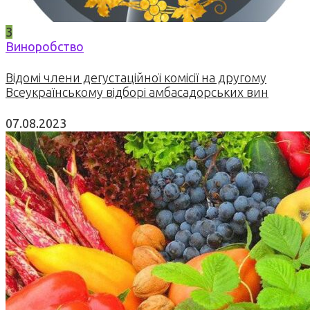
3
Виноробство
Відомі члени дегустаційної комісії на другому
Всеукраїнському відборі амбасадорських вин
07.08.2023