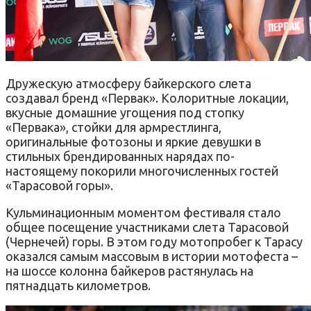
Дружескую атмосферу байкерского слета
создавал бренд «Первак». Колоритные локации,
вкусные домашние угощения под стопку
«Первака», стойки для армрестлинга,
оригинальные фотозоны и яркие девушки в
стильных брендированных нарядах по-
настоящему покорили многочисленных гостей
«Тарасовой горы».
Кульминационным моментом фестиваля стало
общее посещение участниками слета Тарасовой
(Чернечей) горы. В этом году мотопробег к Тарасу
оказался самым массовым в истории мотофеста –
на шоссе колонна байкеров растянулась на
пятнадцать километров.