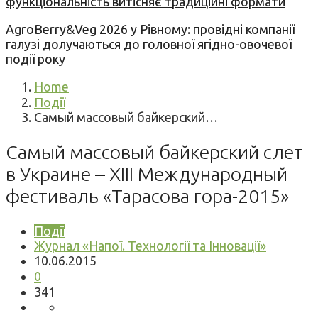
функціональність витісняє традиційні формати
AgroBerry&Veg 2026 у Рівному: провідні компанії
галузі долучаються до головної ягідно-овочевої
події року
Home
Події
Самый массовый байкерский…
Самый массовый байкерский слет
в Украине – XIII Международный
фестиваль «Тарасова гора-2015»
Події
Журнал «Напої. Технології та Інновації»
10.06.2015
0
341