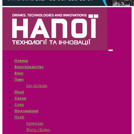
Новини
Виноградарство
Вино
Пиво
Що на крані
Міцні
Сидри
Соки
Медоваріння
Події
Календар
Фото / Відео