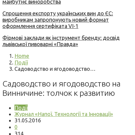
майбутнє виноробства
Спрощення експорту українських вин до ЄС:
виробникам запропонують новий формат
оформлення сертифіката VI-1
Фірмові заклади як інструмент бренду: досвід
львівської пивоварні «Правда»
Home
Події
Садоводство и ягодоводство…
Садоводство и ягодоводство на
Винничине: толчок к развитию
Події
Журнал «Напої. Технології та Інновації»
31.05.2016
0
314