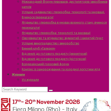
Міжнародний Форум пивоварів, дистиляторів і виробників
напоїв
Успішне садівництво і переробка: технології та інновації.
Вчимося перемагати!
Ягідництво і переробка в умовах воєнного стану: вчимося
перемагати!
Ягідництво і переробка: технології та інновації
Овочівництво та ягідництво: відкритий і закритий ґрунт
Успішне виноградарство і виноробство
Винний клуб «Галерея»
Від землі до готового продукту (зерняткові)
Від землі до готового продукту (кісточкові)
Всеукраїнський горіховий форум
Конгрес із заморожування та холодної логістики ягід
Журнали
Усі журнали