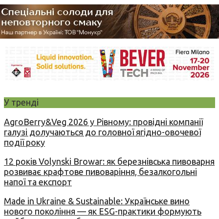
У тренді
AgroBerry&Veg 2026 у Рівному: провідні компанії
галузі долучаються до головної ягідно-овочевої
події року
12 років Volynski Browar: як березнівська пивоварня
розвиває крафтове пивоваріння, безалкогольні
напої та експорт
Made in Ukraine & Sustainable: Українське вино
нового покоління — як ESG-практики формують