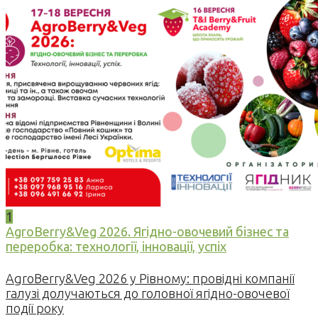
1
AgroBerry&Veg 2026. Ягідно-овочевий бізнес та
переробка: технології, інновації, успіх
AgroBerry&Veg 2026 у Рівному: провідні компанії
галузі долучаються до головної ягідно-овочевої
події року