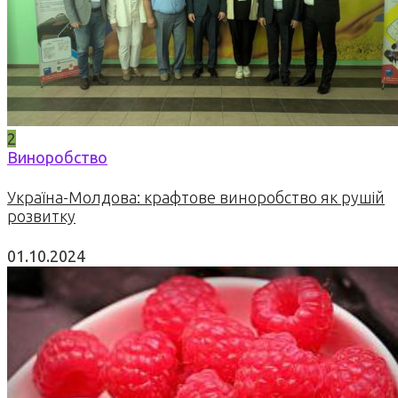
2
Виноробство
Україна-Молдова: крафтове виноробство як рушій
розвитку
01.10.2024