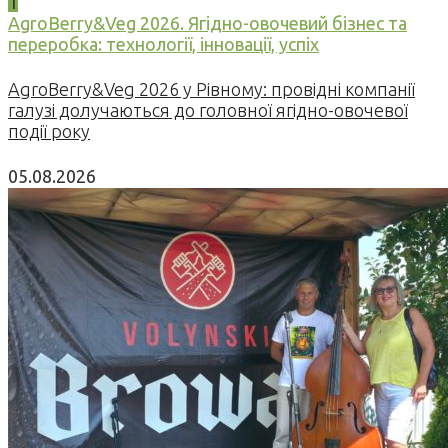
1
AgroBerry&Veg 2026. Ягідно-овочевий бізнес та
переробка: технології, інновації, успіх
AgroBerry&Veg 2026 у Рівному: провідні компанії
галузі долучаються до головної ягідно-овочевої
події року
05.08.2026