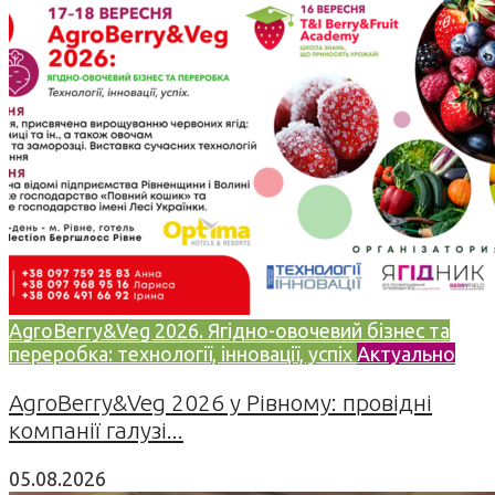
AgroBerry&Veg 2026. Ягідно-овочевий бізнес та
переробка: технології, інновації, успіх
Актуально
AgroBerry&Veg 2026 у Рівному: провідні
компанії галузі...
05.08.2026