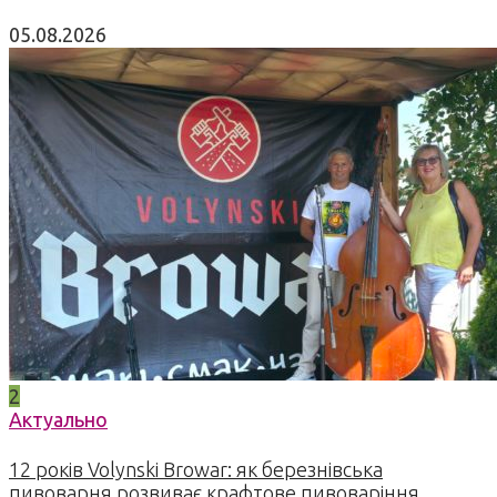
05.08.2026
2
Актуально
12 років Volynski Browar: як березнівська
пивоварня розвиває крафтове пивоваріння,