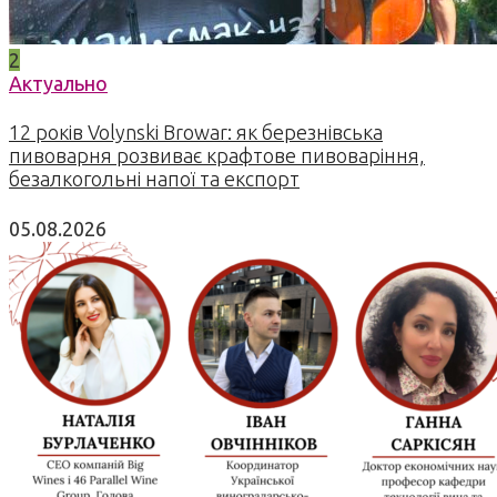
2
Актуально
12 років Volynski Browar: як березнівська
пивоварня розвиває крафтове пивоваріння,
безалкогольні напої та експорт
05.08.2026