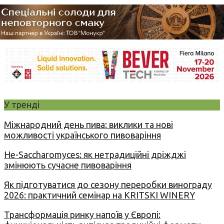
У тренді
Міжнародний день пива: виклики та нові
можливості українського пивоваріння
Не-Saccharomyces: як нетрадиційні дріжджі
змінюють сучасне пивоваріння
Як підготуватися до сезону переробки винограду
2026: практичний семінар на KRITSKI WINERY
Трансформація ринку напоїв у Європі: