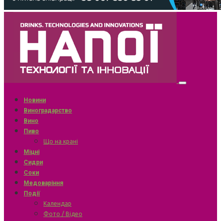
Новини
Виноградарство
Вино
Пиво
Що на крані
Міцні
Сидри
Соки
Медоваріння
Події
Календар
Фото / Відео