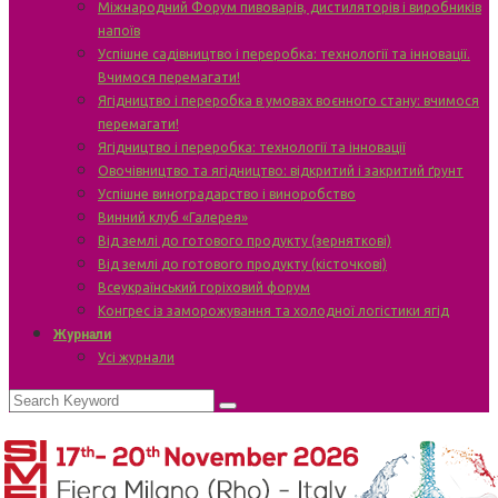
Міжнародний Форум пивоварів, дистиляторів і виробників
напоїв
Успішне садівництво і переробка: технології та інновації.
Вчимося перемагати!
Ягідництво і переробка в умовах воєнного стану: вчимося
перемагати!
Ягідництво і переробка: технології та інновації
Овочівництво та ягідництво: відкритий і закритий ґрунт
Успішне виноградарство і виноробство
Винний клуб «Галерея»
Від землі до готового продукту (зерняткові)
Від землі до готового продукту (кісточкові)
Всеукраїнський горіховий форум
Конгрес із заморожування та холодної логістики ягід
Журнали
Усі журнали