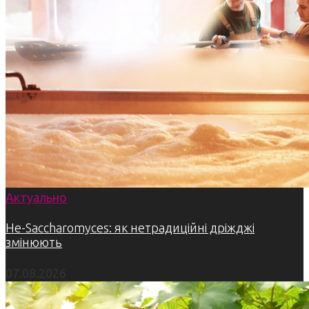
Актуально
Не-Saccharomyces: як нетрадиційні дріжджі
змінюють
07.08.2026