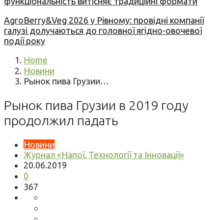
функціональність витісняє традиційні формати
AgroBerry&Veg 2026 у Рівному: провідні компанії
галузі долучаються до головної ягідно-овочевої
події року
Home
Новини
Рынок пива Грузии…
Рынок пива Грузии в 2019 году
продолжил падать
Новини
Журнал «Напої. Технології та Інновації»
20.06.2019
0
367