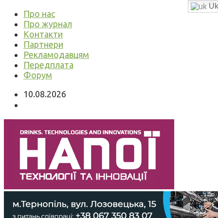
Uk
Про нас
Про журнал
Контакти
Партнери
Рекламодавцям
Передплата
Форум
10.08.2026