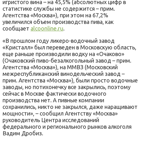
игристого вина – на 45,5% (абсолютных цифр в
статистике службы не содержится – прим.
Агентства «Москва»), при этом на 67,2%
увеличился объем производства пива, как
сообщает
alcoonline.ru
.
«В прошлом году ликеро-водочный завод
«Кристалл» был переведен в Московскую область,
еще раньше производили водку на «Очаково»
(Очаковский пиво-безалкогольный завод – прим.
Агентства «Москва»), на ММВЗ (Московский
межреспубликанский винодельческий завод –
прим. Агентства «Москва»), были просто водочные
заводы, но потихонечку все закрылись, поэтому
сейчас в Москве фактически водочного
производства нет. А пивные компании
сохранились, никто не закрылся, даже наращивают
мощности», – сообщил Агентству «Москва»
руководитель Центра исследований
федерального и регионального рынков алкоголя
Вадим Дробиз.