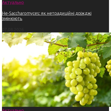
Актуально
Не-Saccharomyces: як нетрадиційні дріжджі
змінюють
07.08.2026
Актуально