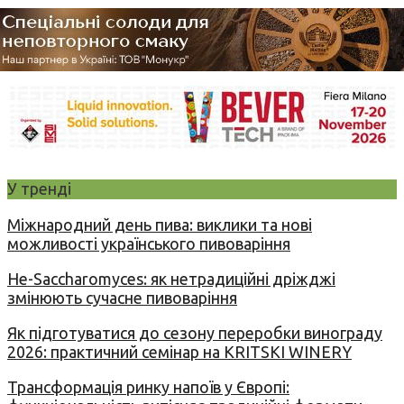
У тренді
Міжнародний день пива: виклики та нові
можливості українського пивоваріння
Не-Saccharomyces: як нетрадиційні дріжджі
змінюють сучасне пивоваріння
Як підготуватися до сезону переробки винограду
2026: практичний семінар на KRITSKI WINERY
Трансформація ринку напоїв у Європі: