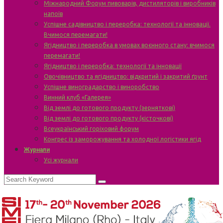
Міжнародний Форум пивоварів, дистиляторів і виробників
напоїв
Успішне садівництво і переробка: технології та інновації.
Вчимося перемагати!
Ягідництво і переробка в умовах воєнного стану: вчимося
перемагати!
Ягідництво і переробка: технології та інновації
Овочівництво та ягідництво: відкритий і закритий ґрунт
Успішне виноградарство і виноробство
Винний клуб «Галерея»
Від землі до готового продукту (зерняткові)
Від землі до готового продукту (кісточкові)
Всеукраїнський горіховий форум
Конгрес із заморожування та холодної логістики ягід
Журнали
Усі журнали