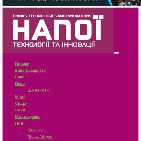
Новини
Виноградарство
Вино
Пиво
Що на крані
Міцні
Сидри
Соки
Медоваріння
Події
Календар
Фото / Відео