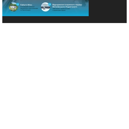
© 2013-2026 Засновники: Конєва К.В., Ящук Н.І.
Назва, концепція та дизайн проєктів медіагрупи
«Технології та Інновації» охороняється Законом
«Про авторське право». Редакція не відповідає за
тексти рекламних оголошень. Думка редакції
може не збігатися з точками зору авторів
публікацій. Передрук – з письмового дозволу
авторів проєкту.