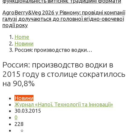
функціональність витісняє традиційні формати
AgroBerry&Veg 2026 у Рівному: провідні компанії
галузі долучаються до головної ягідно-овочевої
події року
Home
Новини
Россия: производство водки…
Россия: производство водки в
2015 году в столице сократилось
на 90,8%
Новини
Журнал «Напої. Технології та Інновації»
30.03.2015
0
228