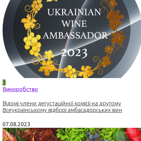
3
Виноробство
Відомі члени дегустаційної комісії на другому
Всеукраїнському відборі амбасадорських вин
07.08.2023