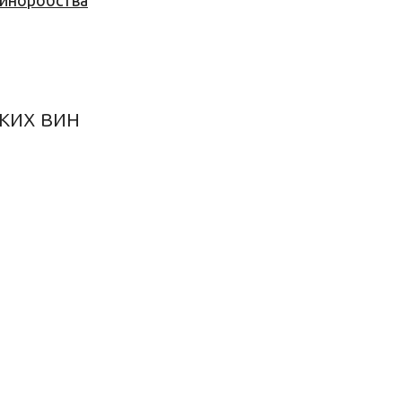
 виноробства
ких вин