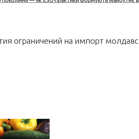
вого покоління — як ESG-практики формують майбутнє
ятия ограничений на импорт молдавс