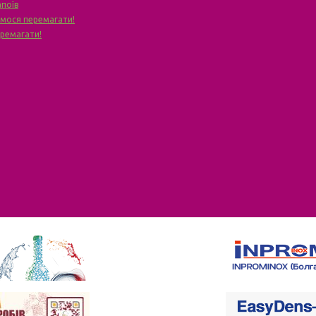
апоїв
чимося перемагати!
еремагати!