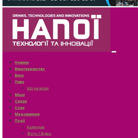
Новини
Виноградарство
Вино
Пиво
Що на крані
Міцні
Сидри
Соки
Медоваріння
Події
Календар
Фото / Відео