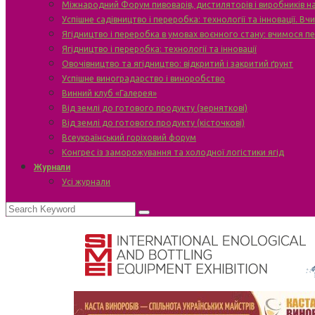
Міжнародний Форум пивоварів, дистиляторів і виробників н
Успішне садівництво і переробка: технології та інновації. В
Ягідництво і переробка в умовах воєнного стану: вчимося п
Ягідництво і переробка: технології та інновації
Овочівництво та ягідництво: відкритий і закритий ґрунт
Успішне виноградарство і виноробство
Винний клуб «Галерея»
Від землі до готового продукту (зерняткові)
Від землі до готового продукту (кісточкові)
Всеукраїнський горіховий форум
Конгрес із заморожування та холодної логістики ягід
Журнали
Усі журнали