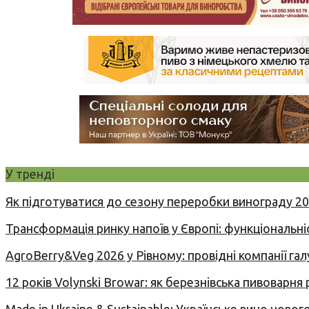
У тренді
Як підготуватися до сезону переробки винограду 2
Трансформація ринку напоїв у Європі: функціональні
AgroBerry&Veg 2026 у Рівному: провідні компанії гал
12 років Volynski Browar: як березнівська пивоварня