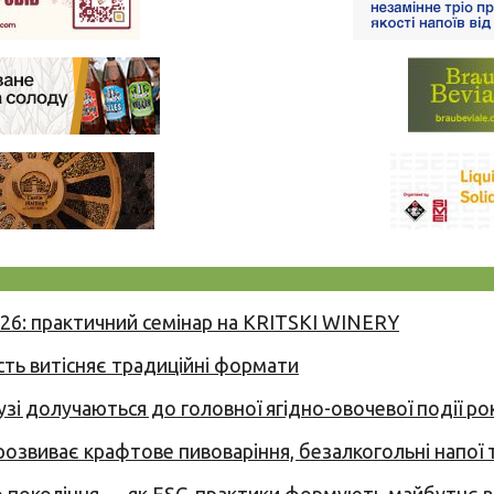
026: практичний семінар на KRITSKI WINERY
сть витісняє традиційні формати
узі долучаються до головної ягідно-овочевої події ро
 розвиває крафтове пивоваріння, безалкогольні напої 