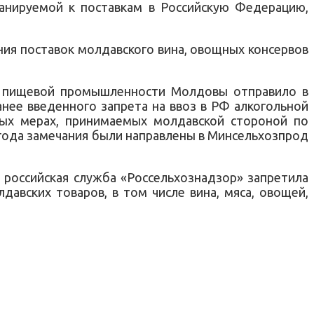
ланируемой к поставкам в Российскую Федерацию,
ния поставок молдавского вина, овощных консервов
 и пищевой промышленности Молдовы отправило в
нее введенного запрета на ввоз в РФ алкогольной
ных мерах, принимаемых молдавской стороной по
 года замечания были направлены в Минсельхозпрод
 российская служба «Россельхознадзор» запретила
авских товаров, в том числе вина, мяса, овощей,