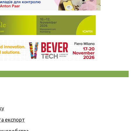
ку
та експорт