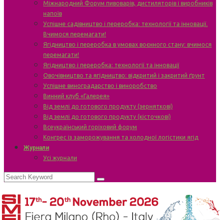
Міжнародний Форум пивоварів, дистиляторів і виробників
напоїв
Успішне садівництво і переробка: технології та інновації.
Вчимося перемагати!
Ягідництво і переробка в умовах воєнного стану: вчимося
перемагати!
Ягідництво і переробка: технології та інновації
Овочівництво та ягідництво: відкритий і закритий ґрунт
Успішне виноградарство і виноробство
Винний клуб «Галерея»
Від землі до готового продукту (зерняткові)
Від землі до готового продукту (кісточкові)
Всеукраїнський горіховий форум
Конгрес із заморожування та холодної логістики ягід
Журнали
Усі журнали