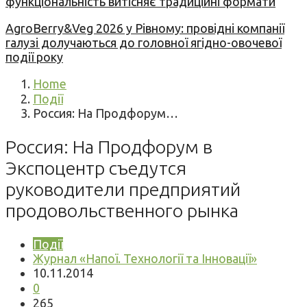
функціональність витісняє традиційні формати
AgroBerry&Veg 2026 у Рівному: провідні компанії
галузі долучаються до головної ягідно-овочевої
події року
Home
Події
Россия: На Продфорум…
Россия: На Продфорум в
Экспоцентр съедутся
руководители предприятий
продовольственного рынка
Події
Журнал «Напої. Технології та Інновації»
10.11.2014
0
265