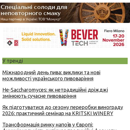
У тренді
Міжнародний день пива: виклики та нові
можливості українського пивоваріння
Не-Saccharomyces: як нетрадиційні дріжджі
змінюють сучасне пивоваріння
Як підготуватися до сезону переробки винограду
2026: практичний семінар на KRITSKI WINERY
Трансформація ринку напоїв у Європі: