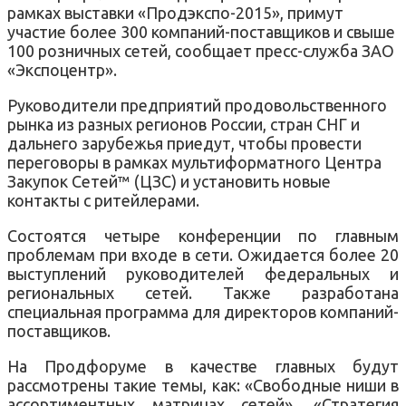
рамках выставки «Продэкспо-2015», примут
участие более 300 компаний-поставщиков и свыше
100 розничных сетей, сообщает пресс-служба ЗАО
«Экспоцентр».
Руководители предприятий продовольственного
рынка из разных регионов России, стран СНГ и
дальнего зарубежья приедут, чтобы провести
переговоры в рамках мультиформатного Центра
Закупок Сетей™ (ЦЗС) и установить новые
контакты с ритейлерами.
Состоятся четыре конференции по главным
проблемам при входе в сети. Ожидается более 20
выступлений руководителей федеральных и
региональных сетей. Также разработана
специальная программа для директоров компаний-
поставщиков.
На Продфоруме в качестве главных будут
рассмотрены такие темы, как: «Свободные ниши в
ассортиментных матрицах сетей», «Стратегия