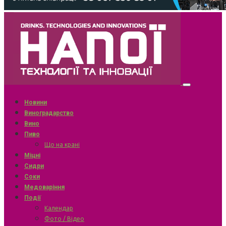
Новини
Виноградарство
Вино
Пиво
Що на крані
Міцні
Сидри
Соки
Медоваріння
Події
Календар
Фото / Відео