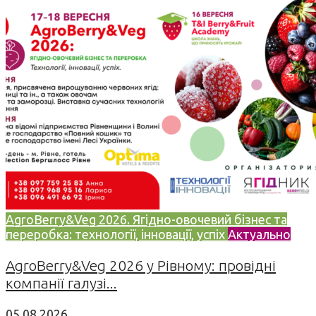
AgroBerry&Veg 2026. Ягідно-овочевий бізнес та
переробка: технології, інновації, успіх
Актуально
AgroBerry&Veg 2026 у Рівному: провідні
компанії галузі...
05.08.2026