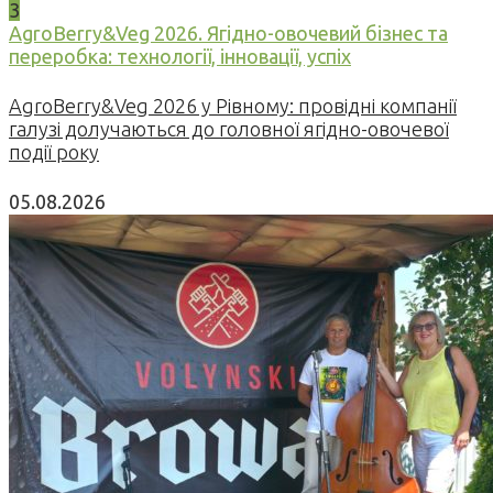
3
AgroBerry&Veg 2026. Ягідно-овочевий бізнес та
переробка: технології, інновації, успіх
AgroBerry&Veg 2026 у Рівному: провідні компанії
галузі долучаються до головної ягідно-овочевої
події року
05.08.2026