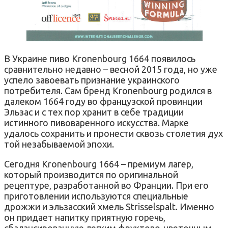
В Украине пиво Kronenbourg 1664 появилось
сравнительно недавно – весной 2015 года, но уже
успело завоевать признание украинского
потребителя. Сам бренд Kronenbourg родился в
далеком 1664 году во французской провинции
Эльзас и с тех пор хранит в себе традиции
истинного пивоваренного искусства. Марке
удалось сохранить и пронести сквозь столетия дух
той незабываемой эпохи.
Сегодня Kronenbourg 1664 – премиум лагер,
который производится по оригинальной
рецептуре, разработанной во Франции. При его
приготовлении используются специальные
дрожжи и эльзасский хмель Strisselspalt. Именно
он придает напитку приятную горечь,
сбалансированную легким фруктово-цветочным