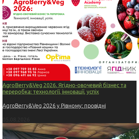
AgroBerry&Veg 2026. Ягідно-овочевий бізнес та
переробка: технології, інновації, успіх
AgroBerry&Veg 2026 у Рівному: провідні
05.08.2026