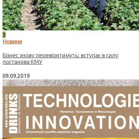
3
Новини
Бізнес знову перевірятимуть: вступає в силу
постанова КМУ
09.09.2019