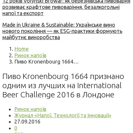
12 років Volynski Browar: як березнівська пивоварня
розвиває крафтове пивоваріння, безалкогольні
напої та експорт
Made in Ukraine & Sustainable: Українське вино
нового покоління — як ESG-практики формують
майбутнє виноробства
Home
Ринок напоїв
Пиво Kronenbourg 1664…
Пиво Kronenbourg 1664 признано
одним из лучших на International
Beer Challenge 2016 в Лондоне
Ринок напоїв
Журнал «Напої. Технології та Інновації»
27.09.2016
0