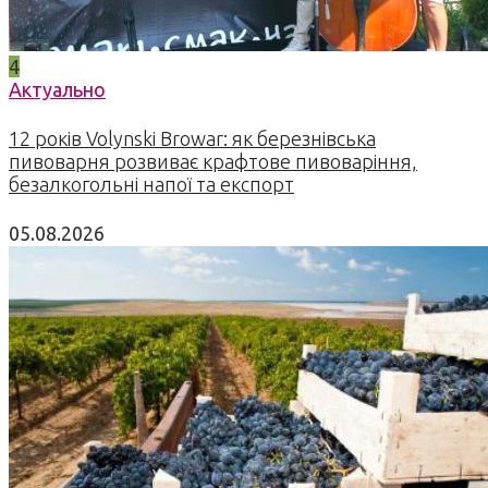
4
Актуально
12 років Volynski Browar: як березнівська
пивоварня розвиває крафтове пивоваріння,
безалкогольні напої та експорт
05.08.2026