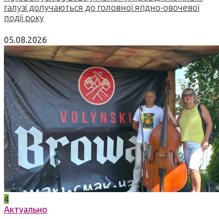
галузі долучаються до головної ягідно-овочевої
події року
05.08.2026
4
Актуально