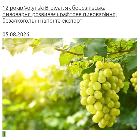
12 років Volynski Browar: як березнівська
пивоварня розвиває крафтове пивоваріння,
безалкогольні напої та експорт
05.08.2026
1