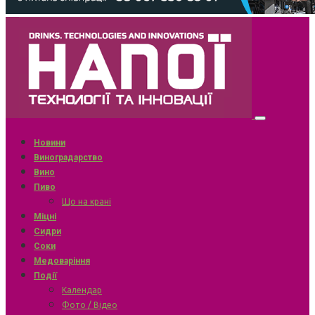
Новини
Виноградарство
Вино
Пиво
Що на крані
Міцні
Сидри
Соки
Медоваріння
Події
Календар
Фото / Відео