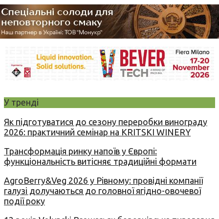
У тренді
Як підготуватися до сезону переробки винограду
2026: практичний семінар на KRITSKI WINERY
Трансформація ринку напоїв у Європі:
функціональність витісняє традиційні формати
AgroBerry&Veg 2026 у Рівному: провідні компанії
галузі долучаються до головної ягідно-овочевої
події року