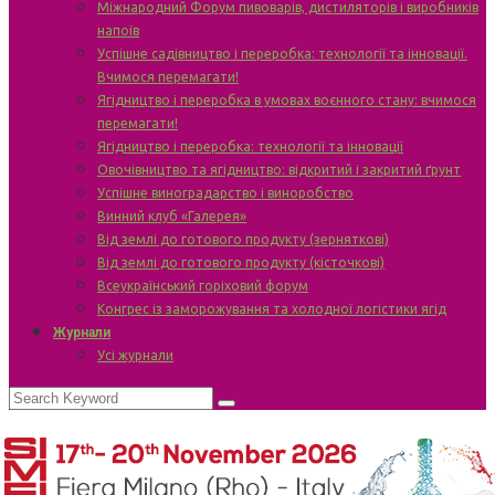
Міжнародний Форум пивоварів, дистиляторів і виробників
напоїв
Успішне садівництво і переробка: технології та інновації.
Вчимося перемагати!
Ягідництво і переробка в умовах воєнного стану: вчимося
перемагати!
Ягідництво і переробка: технології та інновації
Овочівництво та ягідництво: відкритий і закритий ґрунт
Успішне виноградарство і виноробство
Винний клуб «Галерея»
Від землі до готового продукту (зерняткові)
Від землі до готового продукту (кісточкові)
Всеукраїнський горіховий форум
Конгрес із заморожування та холодної логістики ягід
Журнали
Усі журнали