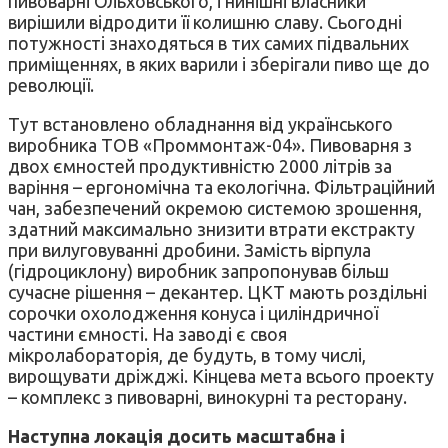
пивоварні Ольховського, і нинішні власники
вирішили відродити її колишню славу. Сьогодні
потужності знаходяться в тих самих підвальних
приміщеннях, в яких варили і зберігали пиво ще до
революції.
Тут встановлено обладнання від українського
виробника ТОВ «Проммонтаж-04». Пивоварня з
двох ємностей продуктивністю 2000 літрів за
варіння – ергономічна та екологічна. Фільтраційний
чан, забезпечений окремою системою зрошення,
здатний максимально знизити втрати екстракту
при вилуговуванні дробини. Замість вірпула
(гідроциклону) виробник запропонував більш
сучасне рішення – декантер. ЦКТ мають роздільні
сорочки охолодження конуса і циліндричної
частини ємності. На заводі є своя
мікролабораторія, де будуть, в тому числі,
вирощувати дріжджі. Кінцева мета всього проекту
– комплекс з пивоварні, винокурні та ресторану.
Наступна локація досить масштабна і