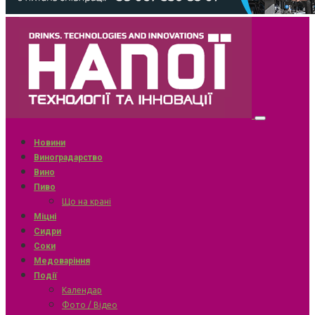
Новини
Виноградарство
Вино
Пиво
Що на крані
Міцні
Сидри
Соки
Медоваріння
Події
Календар
Фото / Відео