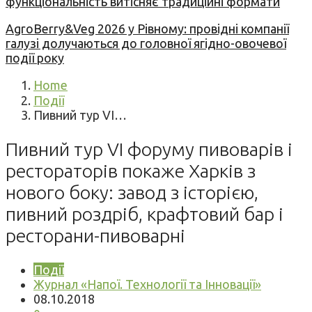
функціональність витісняє традиційні формати
AgroBerry&Veg 2026 у Рівному: провідні компанії
галузі долучаються до головної ягідно-овочевої
події року
Home
Події
Пивний тур VI…
Пивний тур VI форуму пивоварів і
рестораторів покаже Харків з
нового боку: завод з історією,
пивний роздріб, крафтовий бар і
ресторани-пивоварні
Події
Журнал «Напої. Технології та Інновації»
08.10.2018