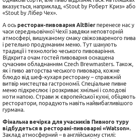
вказується, наприклад, «Stout by Роберт Криз» або
«Stout by Лібер Чех».
А ось
ресторан-пивоварня AltBier
перенесе нас у
часи середньовічної Чехії завдяки неповторній
атмосфері, вишуканому смаку свіжозвареного пива
і ретельно продуманим меню. Тут шанують
традиції і технологію чеського пивоваріння.
Відкрита очам гостей пивоварня оснащена
сучасним обладнанням Czech Brewmasters. Також,
як і пиво авторства чеського пивовара, кожне
блюдо від шеф-кухаря ресторану – справжній
витвір мистецтва гастрономії. Спеціальне пивне
меню підкреслює і розкриває хмільні і солодові
ноти напою. Страви ж європейської кухні, обіцяють
ресторатори, порадують навіть найвибагливішого
гурмана.
Фінальна вечірка для учасників Пивного туру
відбудеться в ресторані-пивоварні «Watson».
Заклад атмосферний – в англійському стилі: