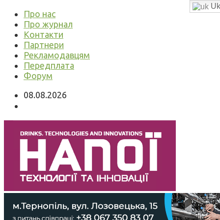
Uk
Про нас
Про журнал
Контакти
Партнери
Рекламодавцям
Передплата
Форум
08.08.2026