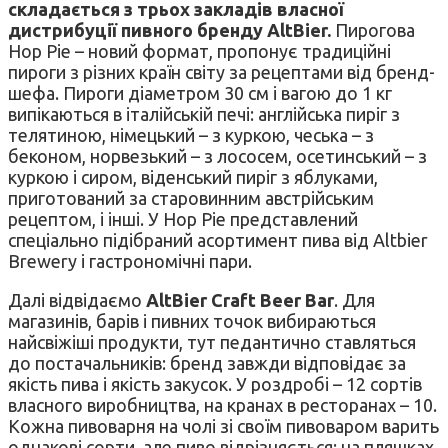
складається з трьох закладів власної
дистрибуції пивного бренду AltBier.
Пирогова
Hop Pie – новий формат, пропонує традиційні
пироги з різних країн світу за рецептами від бренд-
шефа. Пироги діаметром 30 см і вагою до 1 кг
випікаються в італійській печі: англійська пиріг з
телятиною, німецький – з куркою, чеська – з
беконом, норвезький – з лососем, осетинський – з
куркою і сиром, віденський пиріг з яблуками,
приготований за старовинним австрійським
рецептом, і інші. У Hop Pie представлений
спеціально підібраний асортимент пива від Altbier
Brewery і гастрономічні пари.
Далі відвідаємо
AltBier Craft Beer Bar
. Для
магазинів, барів і пивних точок вибираються
найсвіжіші продукти, тут педантично ставляться
до постачальників: бренд завжди відповідає за
якість пива і якість закусок. У роздробі – 12 сортів
власного виробництва, на кранах в ресторанах – 10.
Кожна пивоварня на чолі зі своїм пивоваром варить
однакові сорти, але пиво відрізняється: на пляшках