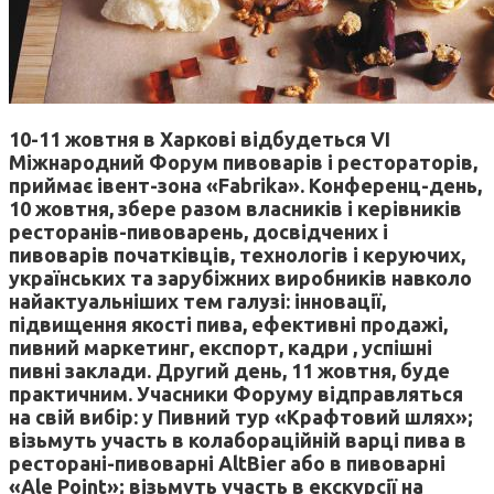
10-11 жовтня в Харкові відбудеться VI
Міжнародний Форум пивоварів і рестораторів,
приймає івент-зона «Fabrika». Конференц-день,
10 жовтня, збере разом власників і керівників
ресторанів-пивоварень, досвідчених і
пивоварів початківців, технологів і керуючих,
українських та зарубіжних виробників навколо
найактуальніших тем галузі: інновації,
підвищення якості пива, ефективні продажі,
пивний маркетинг, експорт, кадри , успішні
пивні заклади. Другий день, 11 жовтня, буде
практичним. Учасники Форуму відправляться
на свій вибір: у Пивний тур «Крафтовий шлях»;
візьмуть участь в колабораційній варці пива в
ресторані-пивоварні AltBier або в пивоварні
«Ale Point»; візьмуть участь в екскурсії на