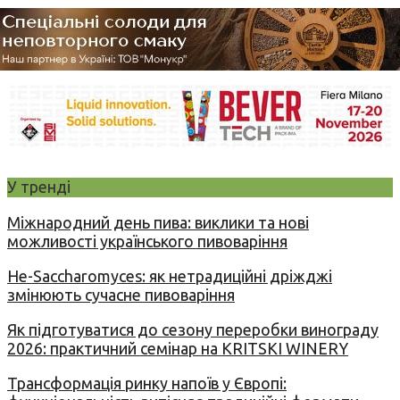
У тренді
Міжнародний день пива: виклики та нові
можливості українського пивоваріння
Не-Saccharomyces: як нетрадиційні дріжджі
змінюють сучасне пивоваріння
Як підготуватися до сезону переробки винограду
2026: практичний семінар на KRITSKI WINERY
Трансформація ринку напоїв у Європі: