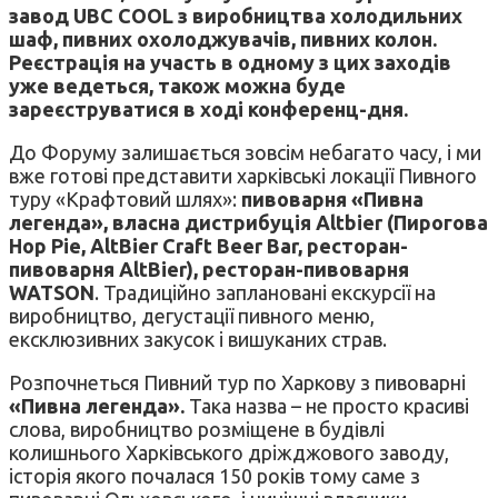
завод UBC COOL з виробництва холодильних
шаф, пивних охолоджувачів, пивних колон.
Реєстрація на участь в одному з цих заходів
уже ведеться, також можна буде
зареєструватися в ході конференц-дня.
До Форуму залишається зовсім небагато часу, і ми
вже готові представити харківські локації Пивного
туру «Крафтовий шлях»:
пивоварня «Пивна
легенда», власна дистрибуція Altbier (Пирогова
Hop Pie, AltBier Craft Beer Bar, ресторан-
пивоварня AltBier), ресторан-пивоварня
WATSON
. Традиційно заплановані екскурсії на
виробництво, дегустації пивного меню,
ексклюзивних закусок і вишуканих страв.
Розпочнеться Пивний тур по Харкову з пивоварні
«Пивна легенда».
Така назва – не просто красиві
слова, виробництво розміщене в будівлі
колишнього Харківського дріжджового заводу,
історія якого почалася 150 років тому саме з