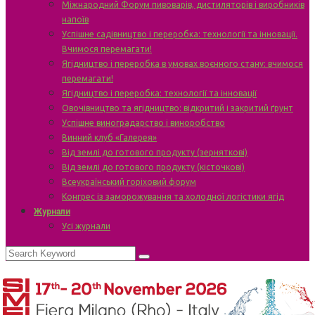
Міжнародний Форум пивоварів, дистиляторів і виробників
напоїв
Успішне садівництво і переробка: технології та інновації.
Вчимося перемагати!
Ягідництво і переробка в умовах воєнного стану: вчимося
перемагати!
Ягідництво і переробка: технології та інновації
Овочівництво та ягідництво: відкритий і закритий ґрунт
Успішне виноградарство і виноробство
Винний клуб «Галерея»
Від землі до готового продукту (зерняткові)
Від землі до готового продукту (кісточкові)
Всеукраїнський горіховий форум
Конгрес із заморожування та холодної логістики ягід
Журнали
Усі журнали