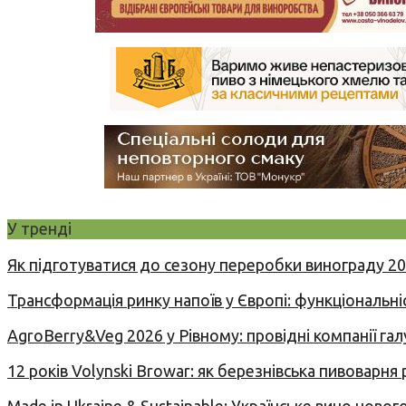
У тренді
Як підготуватися до сезону переробки винограду 2
Трансформація ринку напоїв у Європі: функціональні
AgroBerry&Veg 2026 у Рівному: провідні компанії гал
12 років Volynski Browar: як березнівська пивоварня