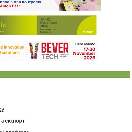
ку
та експорт