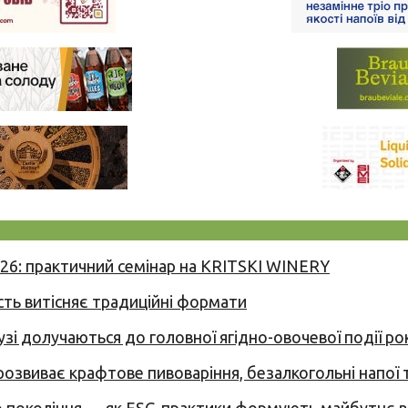
026: практичний семінар на KRITSKI WINERY
сть витісняє традиційні формати
узі долучаються до головної ягідно-овочевої події ро
 розвиває крафтове пивоваріння, безалкогольні напої 