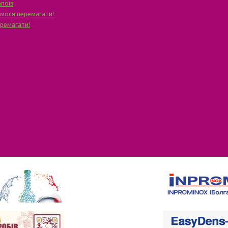
апоїв
чимося перемагати!
еремагати!