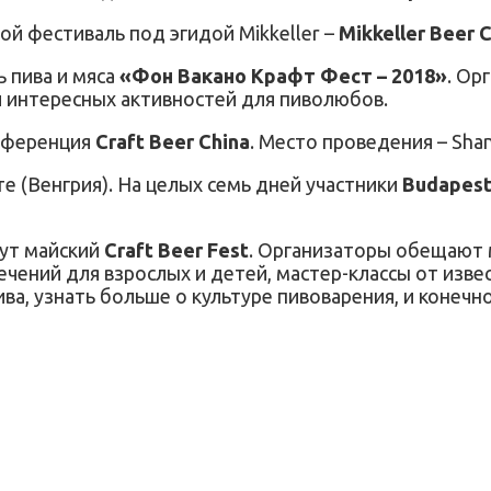
ной фестиваль под эгидой Mikkeller –
Mikkeller Beer 
 пива и мяса
«Фон Вакано Крафт Фест – 2018»
. Ор
и интересных активностей для
пиволюбов.
онференция
Craft Beer China
. Место проведения – Shan
е (Венгрия). На целых семь дней участники
Budapes
ут майский
Craft Beer Fest
. Организаторы обещают 
ечений для взрослых и детей, мастер-классы от изве
ва, узнать больше о культуре пивоварения, и конеч