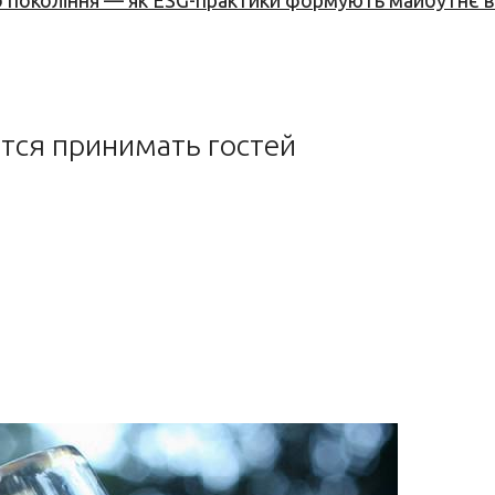
вого покоління — як ESG-практики формують майбутнє
тся принимать гостей