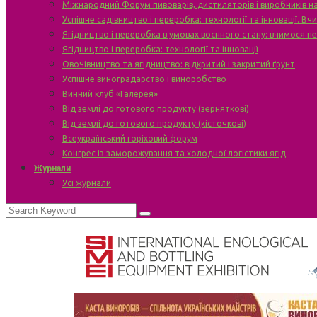
Міжнародний Форум пивоварів, дистиляторів і виробників н
Успішне садівництво і переробка: технології та інновації. В
Ягідництво і переробка в умовах воєнного стану: вчимося п
Ягідництво і переробка: технології та інновації
Овочівництво та ягідництво: відкритий і закритий ґрунт
Успішне виноградарство і виноробство
Винний клуб «Галерея»
Від землі до готового продукту (зерняткові)
Від землі до готового продукту (кісточкові)
Всеукраїнський горіховий форум
Конгрес із заморожування та холодної логістики ягід
Журнали
Усі журнали