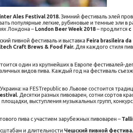
nter Ales Festival 2018.
Зимний фестиваль элей пров
ть популярные легкие, рубиновые и темные эли в раз
рнях Лондона –
London Beer Week 2018
– продлится
с
ьский пивной фестиваль и выставка
Feira brasileira da
ltech Craft Brews & Food Fair.
Для каждого стиля пив
стоится один из крупнейших в Европе фестивалей-де
зличных видов пива. Каждый год на фестиваль съезж
Украина: на FESTrepublic во Львове состоится тра
estival
. Десятки разных пивоварен, сотни сортов кр
лощадки, выступления музыкальных групп, конкурсы
тового пива с участием зарубежных пивоварен –
Tall
асштабам и длительности
Чешский пивной фестива