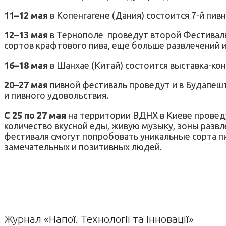
11–12 мая
в Копенгагене (Дания) состоится 7-й пив
12–13 мая
в Тернополе
проведут второй Фестиваль
сортов крафтово
го
пива, еще больше развлечений 
16–18 мая
в Шанхае (Китай) состоится выставка-к
20–27 мая
пивной фестиваль проведут и в Будапешт
и пивного удовольствия.
С 25 по 27 мая
на территории ВДНХ в Киеве провед
количество вкусной еды, живую музыку, зоны развл
фестиваля смогут попробовать уникальные сорта пи
замечательных и позитивных людей.
Журнал «Напої. Технології та Інновації»