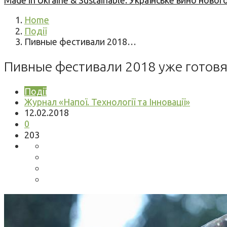
Made in Ukraine & Sustainable: Українське вино но
Home
Події
Пивные фестивали 2018…
Пивные фестивали 2018 уже готовя
Події
Журнал «Напої. Технології та Інновації»
12.02.2018
0
203