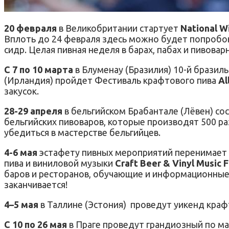
20 февраля
в
Великобритании стартует
National Wi
Вплоть до 24 февраля здесь можно будет попробова
сидр.
Целая пивная неделя в барах, пабах и пивова
С 7 по 10 марта
в Блуменау (Бразилия) 10-й бразил
(Ирландия) пройдет Фестиваль крафтового пива
Al
закусок.
28-29 апреля
в бельгийском Брабантале (Лёвен) со
бельгийских пивоваров, которые производят 500 ра
убедиться в мастерстве бельгийцев.
4-6 мая
эстафету пивных мероприятий перенимает 
пива и виниловой музыки
Craft Beer & Vinyl Music F
баров и ресторанов, обучающие и информационные п
заканчивается!
4–5 мая
в Таллине (Эстония)
проведут уикенд краф
С 10 по 26 мая
в Праге проведут грандиозный по м