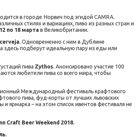
одится в городе Норвич под эгидой CAMRA.
личных стилях и вариациях, пиво из разных стран и
 12 по 18 марта
в Великобритании.
 cerveja.
Одновременно с ним в Дублине
а здесь подберут идеальную пару из еды или
густаций пива
Zythos
. Анонсировано участие 100
аются любители пива со всего мира, чтобы
диционный Международный фестиваль крафтового
афтового пива, фуд-корты от лучших львовских
 и ярмарка – на этом список ивентов фестиваля не
inn Craft Beer Weekend 2018.
ль
.