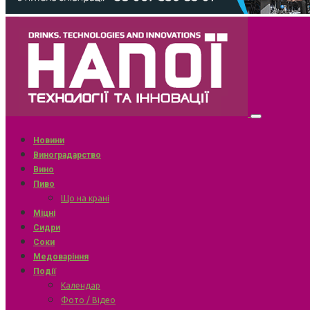
Новини
Виноградарство
Вино
Пиво
Що на крані
Міцні
Сидри
Соки
Медоваріння
Події
Календар
Фото / Відео