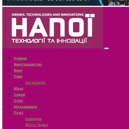
Новини
Виноградарство
Вино
Пиво
Що на крані
Міцні
Сидри
Соки
Медоваріння
Події
Календар
Фото / Відео