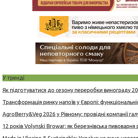
У тренді
Як підготуватися до сезону переробки винограду 2
Трансформація ринку напоїв у Європі: функціональні
AgroBerry&Veg 2026 у Рівному: провідні компанії гал
12 років Volynski Browar: як березнівська пивоварня