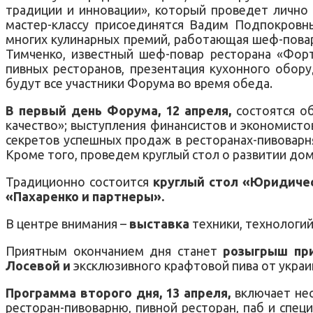
традиции и инновации», который проведет лично Г
мастер-классу присоединятся Вадим Подпокровны
многих кулинарных премий, работающая шеф-поваро
Тимченко, известный шеф-повар ресторана «Форт
пивных ресторанов, презентация кухонного обор
будут все участники Форума во время обеда.
В первый день Форума, 12 апреля,
состоятся об
качество»; выступления финансистов и экономисто
секретов успешных продаж в ресторанах-пивоварня
Кроме того, проведем круглый стол о развитии дом
Традиционно состоится
круглый стол «Юридичес
«Пахаренко и партнеры».
В центре внимания –
выставка
техники, технологи
Приятным окончанием дня станет
розыгрыш при
Лосевой и
эксклюзивного крафтовой пива от украи
Программа второго дня, 13 апреля,
включает не
ресторан-пивоварню, пивной ресторан, паб и спец