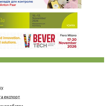
ку
та експорт