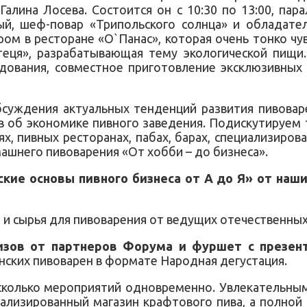
алина Лосева. Состоится он с 10:30 по 13:00, па
й, шеф-повар «Трипольского солнца» и обладател
м в ресторане «О`Панас», которая очень тонко чу
еця», разрабатывающая тему экологической пищи
удования, совместное приготовление эксклюзивны
суждения актуальных тенденций развития пивоваре
в об экономике пивного заведения. Подискутируем
х, пивных ресторанах, пабах, барах, специализиров
ашнего пивоварения «От хобби – до бизнеса».
кие основы пивного бизнеса от А до Я» от наш
й и сырья для пивоварения от ведущих отечественны
зов от партнеров Форума и фуршет с презен
нских пивоварен в формате Народная дегустация.
сколько мероприятий одновременно. Увлекательны
иализированный магазин крафтового пива, а полной