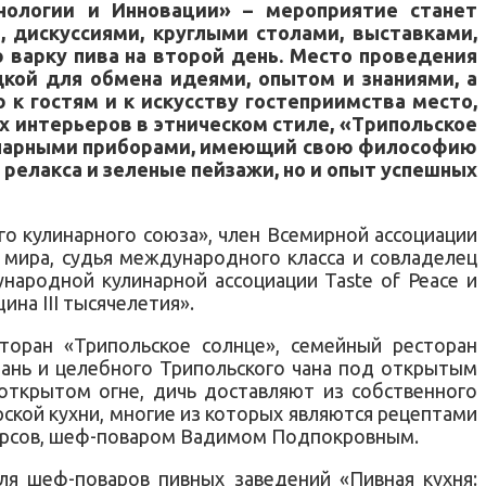
хнологии и Инновации» – мероприятие станет
 дискуссиями, круглыми столами, выставками,
 варку пива на второй день. Место проведения
дкой для обмена идеями, опытом и знаниями, а
к гостям и к искусству гостеприимства место,
 интерьеров в этническом стиле, «Трипольское
линарными приборами, имеющий свою философию
релакса и зеленые пейзажи, но и опыт успешных
го кулинарного союза», член Всемирной ассоциации
 мира, судья международного класса и совладелец
народной кулинарной ассоциации Taste of Peace и
ина III тысячелетия».
торан «Трипольское солнце», семейный ресторан
бань и целебного Трипольского чана под открытым
 открытом огне, дичь доставляют из собственного
орской кухни, многие из которых являются рецептами
урсов, шеф-поваром Вадимом Подпокровным.
ля шеф-поваров пивных заведений «Пивная кухня: