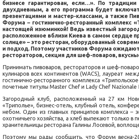
бизнесе гарантирован, если…». По традиции
двухдневным, а его программа будет включат
презентациями и мастер-классами, а также Пи
Форума – гостинично-ресторанный комплекс «Т
настоящей изюминкой! Ведь известный загород
расположенное вблизи Киева в самом сердце п
солнце» – это ресторан, оборудованный совр
и подход. Поэтому участников Форума ожидают 
рестораторов, секция для шеф-поваров, вкусн
Принимать пивоваров, рестораторов и шеф-поваров
кулинаров всех континентов (WACS), лауреат меж
гостинично-ресторанного комплекса «Трипольское
почетные титулы Master Chef и Lady Chef Nazionale I
Загородный клуб, расположенный на 27 км Ново
«Триполье», бизнес-отель, клубный отель, конфе
небом. Один из главных принципов комплекса – э
охотничьего хозяйства, а хлеб выпекают только в п
хранительницы ресторана Галины Лосевой, вопло
Поэтому мы рады сообщить, что Форум весна-201