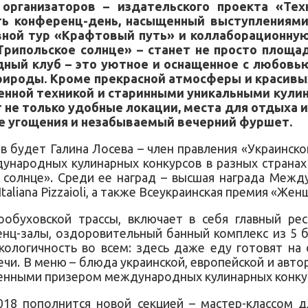
 организаторов – издательского проекта «Те
ь конференц-день, насыщенный выступлениями,
вной тур «Крафтовый путь» и коллаборационную
рипольское солнце» – станет не просто площа
ный клуб – это уютное и оснащенное с любовью 
рироды. Кроме прекрасной атмосферы и красивых
еменной техникой и старинными уникальными ку
не только удобные локации, места для отдыха и 
ые угощения и незабываемый вечерний фуршет.
 будет Галина Лосева – член правления «Украинско
дународных кулинарных конкурсов в разных странах
 солнце». Среди ее наград – высшая награда Между
taliana Pizzaioli, а также Всеукраинская премия «Женщ
обуховской трассы, включает в себя главный рес
ренц-залы, оздоровительный банный комплекс из 5 
кологичность во всем: здесь даже еду готовят на
ечи. В меню – блюда украинской, европейской и авт
щенными призером международных кулинарных конк
8 пополнится новой секцией – мастер-классом д