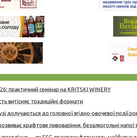
026: практичний семінар на KRITSKI WINERY
сть витісняє традиційні формати
узі долучаються до головної ягідно-овочевої події ро
 розвиває крафтове пивоваріння, безалкогольні напої 