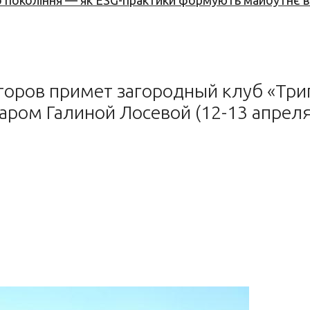
вого покоління — як ESG-практики формують майбутнє
оров примет загородный клуб «Трип
ром Галиной Лосевой (12-13 апреля