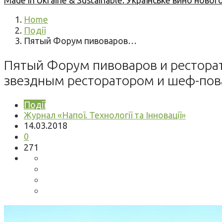
Made in Ukraine & Sustainable: Українське вино но
Home
Події
Пятый Форум пивоваров…
Пятый Форум пивоваров и ресторат
звездным ресторатором и шеф-пова
Події
Журнал «Напої. Технології та Інновації»
14.03.2018
0
271