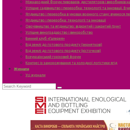
Міжнародний Форум пивоварів, дистиляторів і виробників н
Успішне садівництво і переробка: технології та інновації. В
Ягідництво і переробка в умовах воєнного стану: вчимося п
Ягідництво і переробка: технології та інновації
Овочівництво та ягідництво: відкритий і закритий ґрунт
Успішне виноградарство і виноробство
Винний клуб «Галерея»
Від землі до готового продукту (зерняткові)
Від землі до готового продукту (кісточкові)
Всеукраїнський горіховий форум
Конгрес із заморожування та холодної логістики ягід
Журнали
Усі журнали