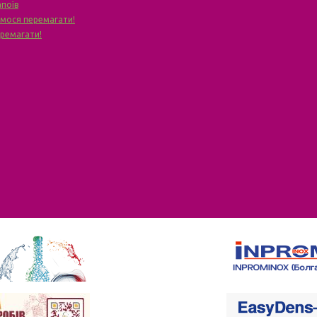
апоїв
чимося перемагати!
еремагати!