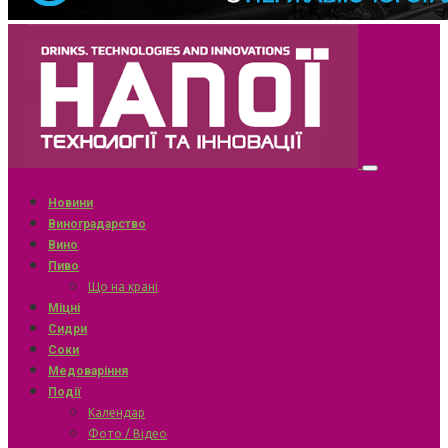
Новини
Виноградарство
Вино
Пиво
Що на крані
Міцні
Сидри
Соки
Медоваріння
Події
Календар
Фото / Відео