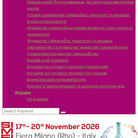
Міжнародний Форум пивоварів, дистиляторів і виробників
напоїв
Успішне садівництво і переробка: технології та інновації.
Вчимося перемагати!
Ягідництво і переробка в умовах воєнного стану: вчимося
перемагати!
Ягідництво і переробка: технології та інновації
Овочівництво та ягідництво: відкритий і закритий ґрунт
Успішне виноградарство і виноробство
Винний клуб «Галерея»
Від землі до готового продукту (зерняткові)
Від землі до готового продукту (кісточкові)
Всеукраїнський горіховий форум
Конгрес із заморожування та холодної логістики ягід
Журнали
Усі журнали