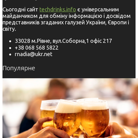
Сьогодні сайт
techdrinks.info
є універсальним
майданчиком для обміну інформацією і досвідом
представників згаданих галузей України, Європи і
світу.
33028 м.Рівне, вул.Соборна,1 офіс 217
+38 068 568 5822
rnadia@ukr.net
Популярне