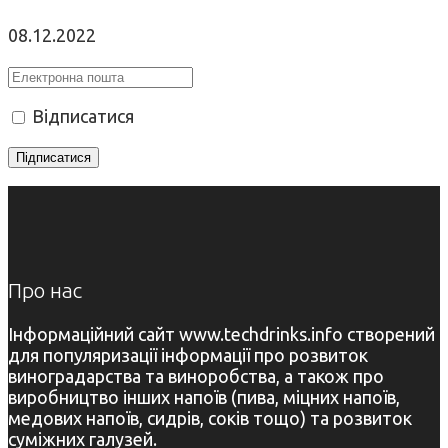
08.12.2022
Відписатися
Про нас
Інформаційний сайт www.techdrinks.info створений
для популяризації інформації про розвиток
виноградарства та виноробства, а також про
виробництво інших напоїв (пива, міцних напоїв,
медових напоїв, сидрів, соків тощо) та розвиток
суміжних галузей.