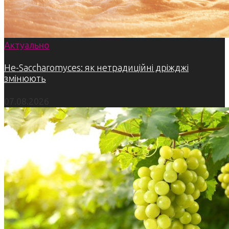
Актуально
Не-Saccharomyces: як нетрадиційні дріжджі
змінюють
07.08.2026