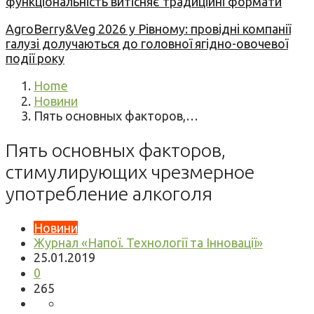
функціональність витісняє традиційні формати
AgroBerry&Veg 2026 у Рівному: провідні компанії
галузі долучаються до головної ягідно-овочевої
події року
Home
Новини
Пять основных факторов,…
Пять основных факторов,
стимулирующих чрезмерное
употребление алкоголя
Новини
Журнал «Напої. Технології та Інновації»
25.01.2019
0
265