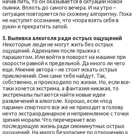
начав пить, то он оказывается в ситуации новой
пьянки. Вплоть до самого вечера. И на утро –
ситуация повторяется по схожему алгоритму. Пока
не наступит осознание, что «пора взять себя в
руки» и прекратить запой.
5. Выпивка алкоголя ради острых ощущений
Некоторые люди не могут жить без острых
ощущений. Адреналин после прыжка с
парашютом. Или войти в поворот на машине при
скорости равной к предельной. Да много ли чего
еще. Мнение автора – не стоит искать острых
приключений. Они сами тебя найдут. Так,
собственно, и происходило по жизни. Но, если все-
таки хочется экстрима, а фантазия никакая, то
экстремалы пытаются найти новые идеи
развлечений в алкоголе. Хорошо, если «под
парами» спиртного все же не приходит в голову
нечто экстраординарное и неприемлемое с точки
зрения морали. Что перечеркнет всю
последующую жизнь ради сиюминутных острых
ощущений. На много безопаснее по отношению к