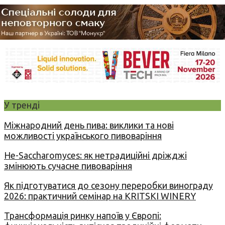
У тренді
Міжнародний день пива: виклики та нові
можливості українського пивоваріння
Не-Saccharomyces: як нетрадиційні дріжджі
змінюють сучасне пивоваріння
Як підготуватися до сезону переробки винограду
2026: практичний семінар на KRITSKI WINERY
Трансформація ринку напоїв у Європі: