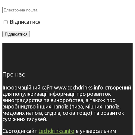
Відписатися
Про нас
Інформаційний сайт www.techdrinks.info створений
для популяризації інформації про розвиток
виноградарства та виноробства, а також про
виробництво інших напоїв (пива, міцних напоїв,
медових напоїв, сидрів, соків тощо) та розвиток
суміжних галузей.
Сьогодні сайт
techdrinks.info
є універсальним