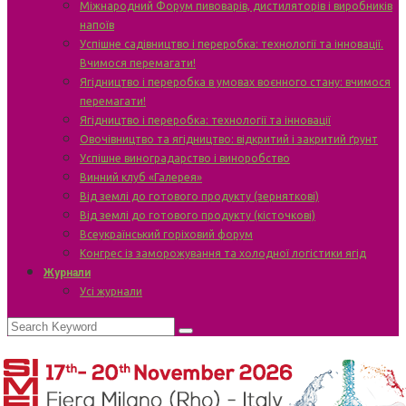
Міжнародний Форум пивоварів, дистиляторів і виробників
напоїв
Успішне садівництво і переробка: технології та інновації.
Вчимося перемагати!
Ягідництво і переробка в умовах воєнного стану: вчимося
перемагати!
Ягідництво і переробка: технології та інновації
Овочівництво та ягідництво: відкритий і закритий ґрунт
Успішне виноградарство і виноробство
Винний клуб «Галерея»
Від землі до готового продукту (зерняткові)
Від землі до готового продукту (кісточкові)
Всеукраїнський горіховий форум
Конгрес із заморожування та холодної логістики ягід
Журнали
Усі журнали