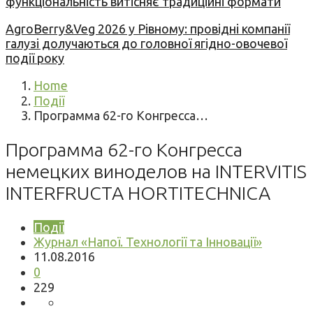
функціональність витісняє традиційні формати
AgroBerry&Veg 2026 у Рівному: провідні компанії
галузі долучаються до головної ягідно-овочевої
події року
Home
Події
Программа 62-го Конгресса…
Программа 62-го Конгресса
немецких виноделов на INTERVITIS
INTERFRUCTA HORTITECHNICA
Події
Журнал «Напої. Технології та Інновації»
11.08.2016
0
229