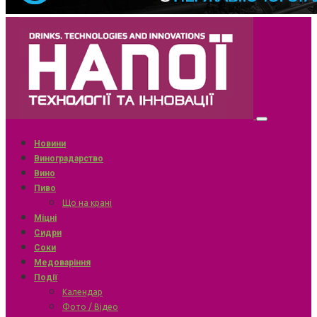
Новини
Виноградарство
Вино
Пиво
Що на крані
Міцні
Сидри
Соки
Медоваріння
Події
Календар
Фото / Відео