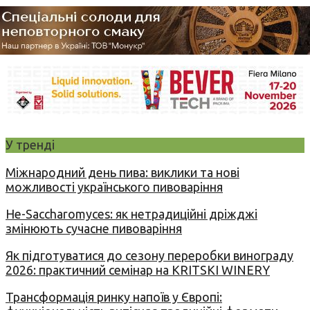
У тренді
Міжнародний день пива: виклики та нові
можливості українського пивоваріння
Не-Saccharomyces: як нетрадиційні дріжджі
змінюють сучасне пивоваріння
Як підготуватися до сезону переробки винограду
2026: практичний семінар на KRITSKI WINERY
Трансформація ринку напоїв у Європі: