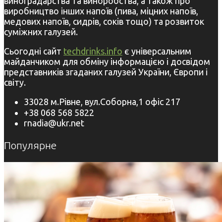
виноградарства та виноробства, а також про
виробництво інших напоїв (пива, міцних напоїв,
медових напоїв, сидрів, соків тощо) та розвиток
суміжних галузей.
Сьогодні сайт
techdrinks.info
є універсальним
майданчиком для обміну інформацією і досвідом
представників згаданих галузей України, Європи і
світу.
33028 м.Рівне, вул.Соборна,1 офіс 217
+38 068 568 5822
rnadia@ukr.net
Популярне