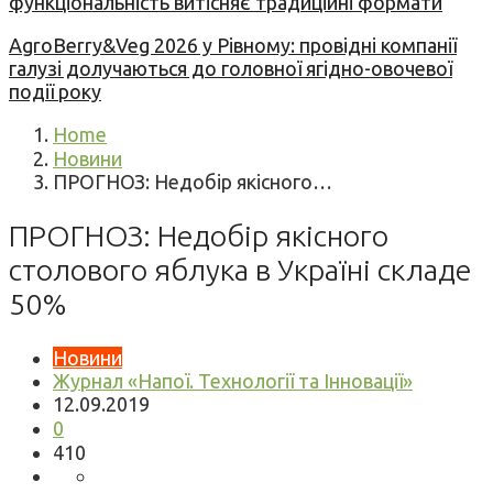
функціональність витісняє традиційні формати
AgroBerry&Veg 2026 у Рівному: провідні компанії
галузі долучаються до головної ягідно-овочевої
події року
Home
Новини
ПРОГНОЗ: Недобір якісного…
ПРОГНОЗ: Недобір якісного
столового яблука в Україні складе
50%
Новини
Журнал «Напої. Технології та Інновації»
12.09.2019
0
410