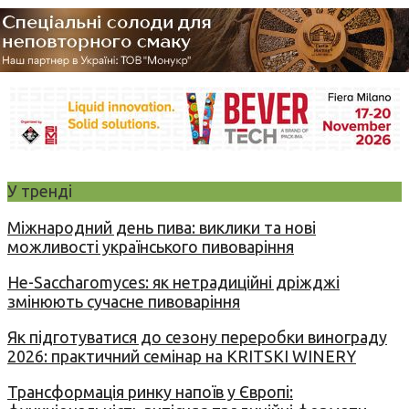
У тренді
Міжнародний день пива: виклики та нові
можливості українського пивоваріння
Не-Saccharomyces: як нетрадиційні дріжджі
змінюють сучасне пивоваріння
Як підготуватися до сезону переробки винограду
2026: практичний семінар на KRITSKI WINERY
Трансформація ринку напоїв у Європі: