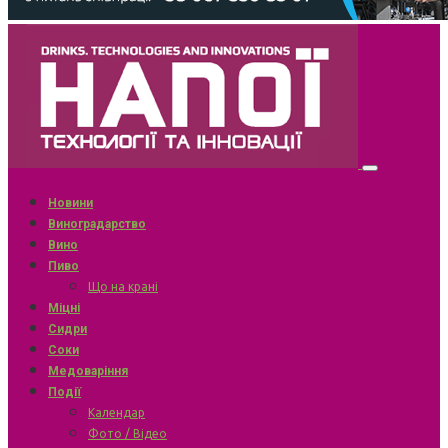
Новини
Виноградарство
Вино
Пиво
Що на крані
Міцні
Сидри
Соки
Медоваріння
Події
Календар
Фото / Відео