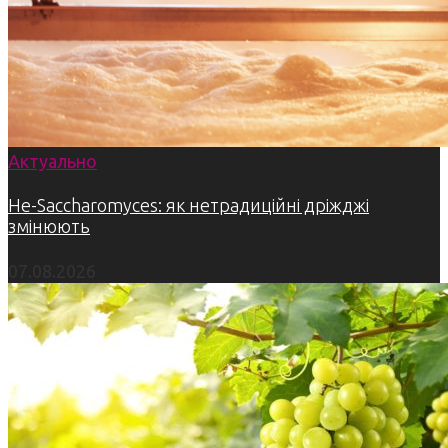
Актуально
Не-Saccharomyces: як нетрадиційні дріжджі
змінюють
07.08.2026