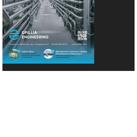
© 2013-2026 Засновники: Конєва К.В., Ящук Н.І.
Назва, концепція та дизайн проєктів медіагрупи
«Технології та Інновації» охороняється Законом
«Про авторське право». Редакція не відповідає за
тексти рекламних оголошень. Думка редакції
може не збігатися з точками зору авторів
публікацій. Передрук – з письмового дозволу
авторів проєкту.