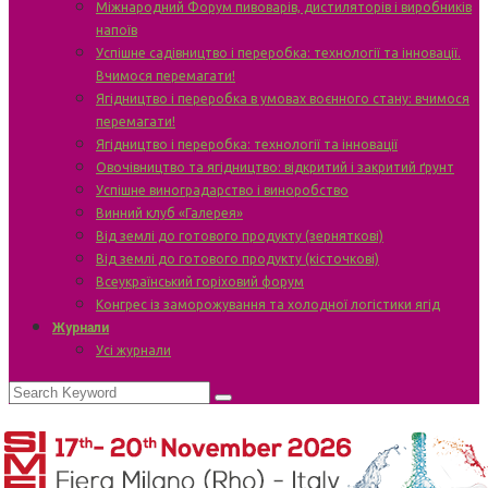
Міжнародний Форум пивоварів, дистиляторів і виробників
напоїв
Успішне садівництво і переробка: технології та інновації.
Вчимося перемагати!
Ягідництво і переробка в умовах воєнного стану: вчимося
перемагати!
Ягідництво і переробка: технології та інновації
Овочівництво та ягідництво: відкритий і закритий ґрунт
Успішне виноградарство і виноробство
Винний клуб «Галерея»
Від землі до готового продукту (зерняткові)
Від землі до готового продукту (кісточкові)
Всеукраїнський горіховий форум
Конгрес із заморожування та холодної логістики ягід
Журнали
Усі журнали