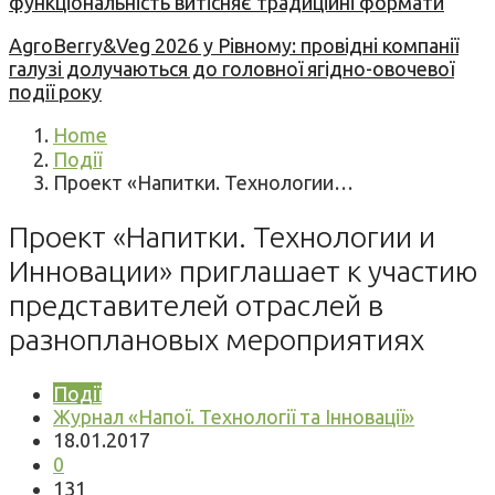
функціональність витісняє традиційні формати
AgroBerry&Veg 2026 у Рівному: провідні компанії
галузі долучаються до головної ягідно-овочевої
події року
Home
Події
Проект «Напитки. Технологии…
Проект «Напитки. Технологии и
Инновации» приглашает к участию
представителей отраслей в
разноплановых мероприятиях
Події
Журнал «Напої. Технології та Інновації»
18.01.2017
0
131