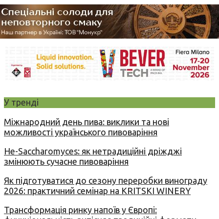
У тренді
Міжнародний день пива: виклики та нові
можливості українського пивоваріння
Не-Saccharomyces: як нетрадиційні дріжджі
змінюють сучасне пивоваріння
Як підготуватися до сезону переробки винограду
2026: практичний семінар на KRITSKI WINERY
Трансформація ринку напоїв у Європі: