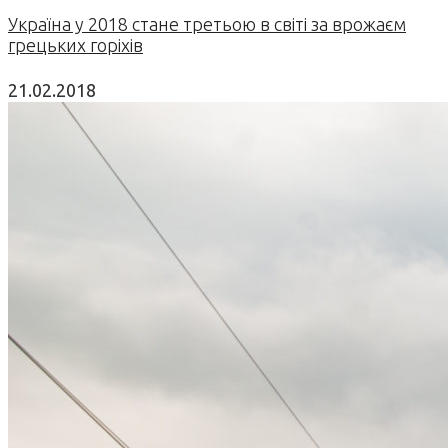
Україна у 2018 стане третьою в світі за врожаєм
грецьких горіхів
21.02.2018