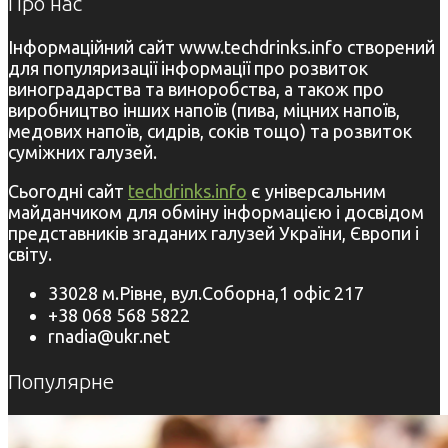
Про нас
Інформаційний сайт www.techdrinks.info створений
для популяризації інформації про розвиток
виноградарства та виноробства, а також про
виробництво інших напоїв (пива, міцних напоїв,
медових напоїв, сидрів, соків тощо) та розвиток
суміжних галузей.
Сьогодні сайт
techdrinks.info
є універсальним
майданчиком для обміну інформацією і досвідом
представників згаданих галузей України, Європи і
світу.
33028 м.Рівне, вул.Соборна,1 офіс 217
+38 068 568 5822
rnadia@ukr.net
Популярне