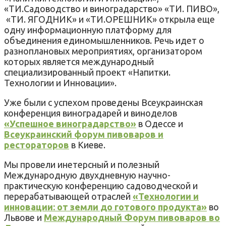
«ТИ.Садоводство и виноградарство» «ТИ. ПИВО»,
«ТИ. ЯГОДНИК» и «ТИ.ОРЕШНИК» открыла еще
одну информационную платформу для
объединения единомышленников. Речь идет о
разноплановых мероприятиях, организатором
которых является международный
специализированный проект «Напитки.
Технологии и Инновации».
Уже были с успехом проведены Всеукраинская
конференция виноградарей и виноделов
«Успешное виноградарство»
в Одессе и
Всеукраинский форум пивоваров и
рестораторов
в Киеве.
Мы провели инетерсный и полезный
Международную двухдневную научно-
практическую конференцию садоводческой и
перерабатывающей отраслей
«Технологии и
инновации: от земли до готового продукта»
во
Львове и
Международный Форум пивоваров во