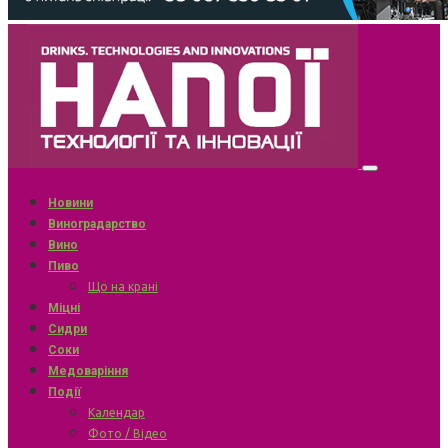
Новини
Виноградарство
Вино
Пиво
Що на крані
Міцні
Сидри
Соки
Медоваріння
Події
Календар
Фото / Відео