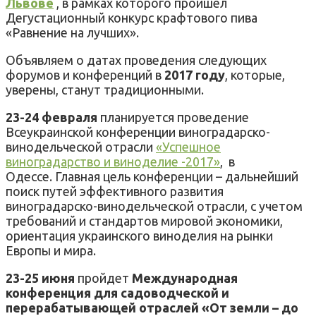
Львове
, в рамках которого пройшел
Дегустационный конкурс крафтового пива
«Равнение на лучших».
Объявляем о датах проведения следующих
форумов и конференций в
2017 году
, которые,
уверены, станут традиционными.
23-24 февраля
планируется проведение
Всеукраинской конференции виноградарско-
винодельческой отрасли
«Успешное
виноградарство и виноделие -2017»
, в
Одессе. Главная цель конференции – дальнейший
поиск путей эффективного развития
виноградарско-винодельческой отрасли, с учетом
требований и стандартов мировой экономики,
ориентация украинского виноделия на рынки
Европы и мира.
23-25 июня
пройдет
Международная
конференция для садоводческой и
перерабатывающей отраслей «От земли – до