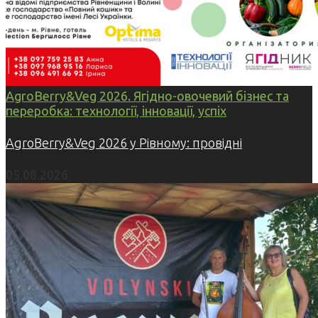
AgroBerry&Veg 2026. Ягідно-овочевий бізнес та
переробка: технології, інновації, успіх
AgroBerry&Veg 2026 у Рівному: провідні
05.08.2026