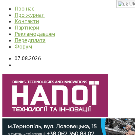
Uk
Про нас
Про журнал
Контакти
Партнери
Рекламодавцям
Передплата
Форум
07.08.2026