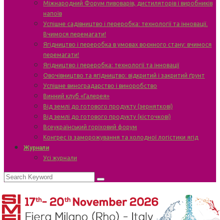
Міжнародний Форум пивоварів, дистиляторів і виробників
напоїв
Успішне садівництво і переробка: технології та інновації.
Вчимося перемагати!
Ягідництво і переробка в умовах воєнного стану: вчимося
перемагати!
Ягідництво і переробка: технології та інновації
Овочівництво та ягідництво: відкритий і закритий ґрунт
Успішне виноградарство і виноробство
Винний клуб «Галерея»
Від землі до готового продукту (зерняткові)
Від землі до готового продукту (кісточкові)
Всеукраїнський горіховий форум
Конгрес із заморожування та холодної логістики ягід
Журнали
Усі журнали