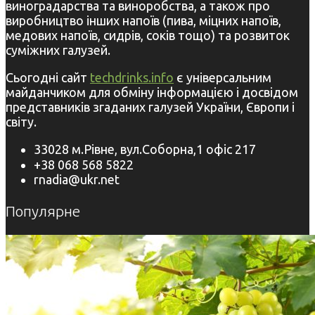
виноградарства та виноробства, а також про
виробництво інших напоїв (пива, міцних напоїв,
медових напоїв, сидрів, соків тощо) та розвиток
суміжних галузей.
Сьогодні сайт
techdrinks.info
є універсальним
майданчиком для обміну інформацією і досвідом
представників згаданих галузей України, Європи і
світу.
33028 м.Рівне, вул.Соборна,1 офіс 217
+38 068 568 5822
rnadia@ukr.net
Популярне