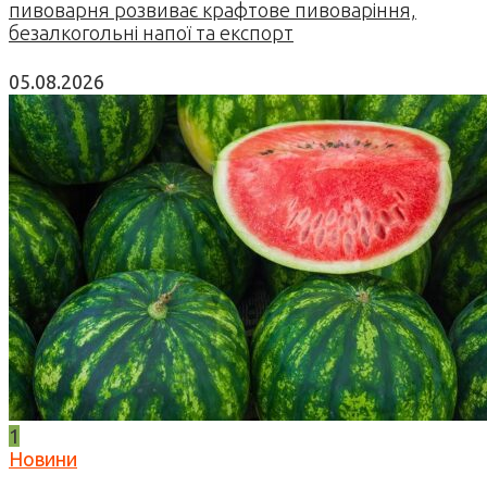
пивоварня розвиває крафтове пивоваріння,
безалкогольні напої та експорт
05.08.2026
1
Новини