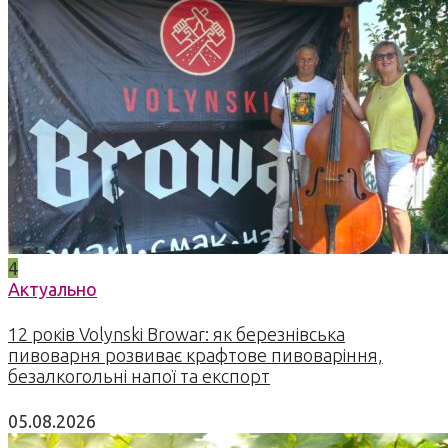
4
Актуально
12 років Volynski Browar: як березнівська
пивоварня розвиває крафтове пивоваріння,
безалкогольні напої та експорт
05.08.2026