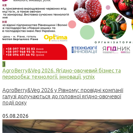
3
AgroBerry&Veg 2026. Ягідно-овочевий бізнес та
переробка: технології, інновації, успіх
AgroBerry&Veg 2026 у Рівному: провідні компанії
галузі долучаються до головної ягідно-овочевої
події року
05.08.2026