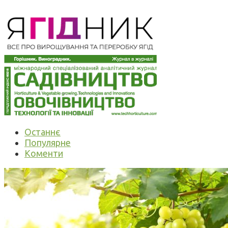
Останнє
Популярне
Коменти