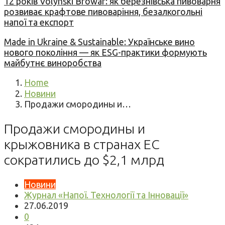
12 років Volynski Browar: як березнівська пивоварня
розвиває крафтове пивоваріння, безалкогольні
напої та експорт
Made in Ukraine & Sustainable: Українське вино
нового покоління — як ESG-практики формують
майбутнє виноробства
Home
Новини
Продажи смородины и…
Продажи смородины и
крыжовника в странах ЕС
сократились до $2,1 млрд
Новини
Журнал «Напої. Технології та Інновації»
27.06.2019
0