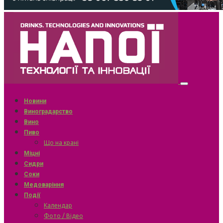
Новини
Виноградарство
Вино
Пиво
Що на крані
Міцні
Сидри
Соки
Медоваріння
Події
Календар
Фото / Відео