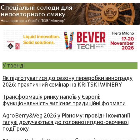
У тренді
Як підготуватися до сезону переробки винограду
2026: практичний семінар на KRITSKI WINERY
Трансформація ринку напоїв у Європі:
функціональність витісняє традиційні формати
AgroBerry&Veg 2026 у Рівному: провідні компанії
галузі долучаються до головної ягідно-овочевої
події року