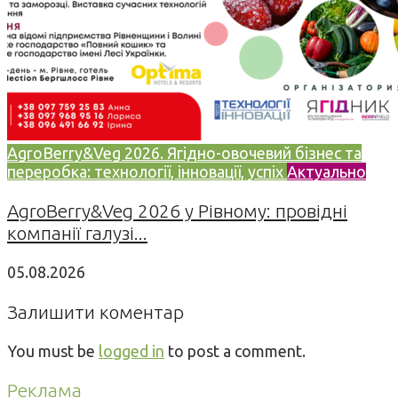
AgroBerry&Veg 2026. Ягідно-овочевий бізнес та
переробка: технології, інновації, успіх
Актуально
AgroBerry&Veg 2026 у Рівному: провідні
компанії галузі...
05.08.2026
Залишити коментар
You must be
logged in
to post a comment.
Реклама