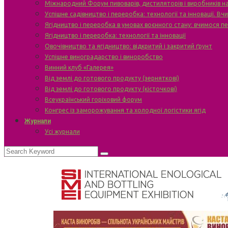
Міжнародний Форум пивоварів, дистиляторів і виробників н
Успішне садівництво і переробка: технології та інновації. В
Ягідництво і переробка в умовах воєнного стану: вчимося п
Ягідництво і переробка: технології та інновації
Овочівництво та ягідництво: відкритий і закритий ґрунт
Успішне виноградарство і виноробство
Винний клуб «Галерея»
Від землі до готового продукту (зерняткові)
Від землі до готового продукту (кісточкові)
Всеукраїнський горіховий форум
Конгрес із заморожування та холодної логістики ягід
Журнали
Усі журнали