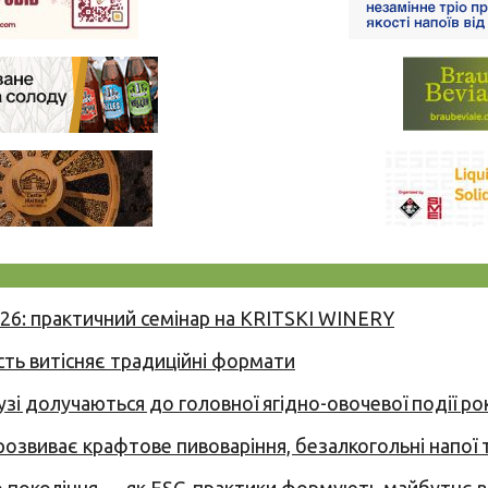
026: практичний семінар на KRITSKI WINERY
сть витісняє традиційні формати
узі долучаються до головної ягідно-овочевої події ро
 розвиває крафтове пивоваріння, безалкогольні напої 