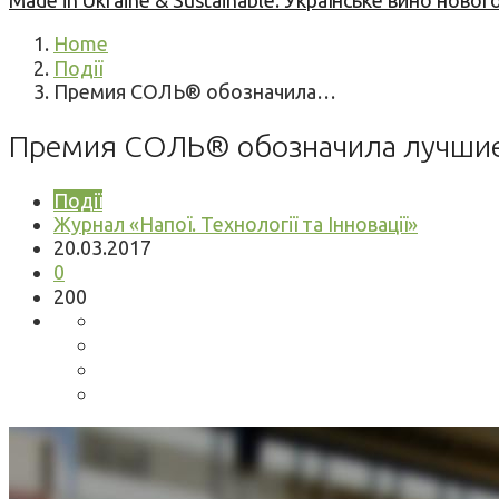
Made in Ukraine & Sustainable: Українське вино но
Home
Події
Премия СОЛЬ® обозначила…
Премия СОЛЬ® обозначила лучшие
Події
Журнал «Напої. Технології та Інновації»
20.03.2017
0
200