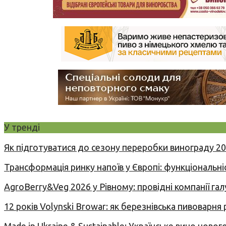
У тренді
Як підготуватися до сезону переробки винограду 2
Трансформація ринку напоїв у Європі: функціональні
AgroBerry&Veg 2026 у Рівному: провідні компанії гал
12 років Volynski Browar: як березнівська пивоварня