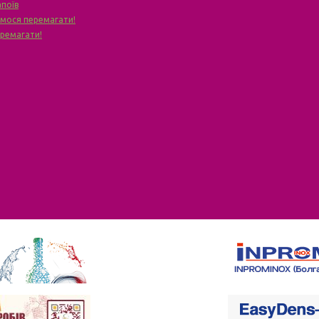
апоїв
чимося перемагати!
еремагати!