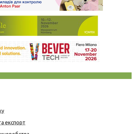
ку
та експорт