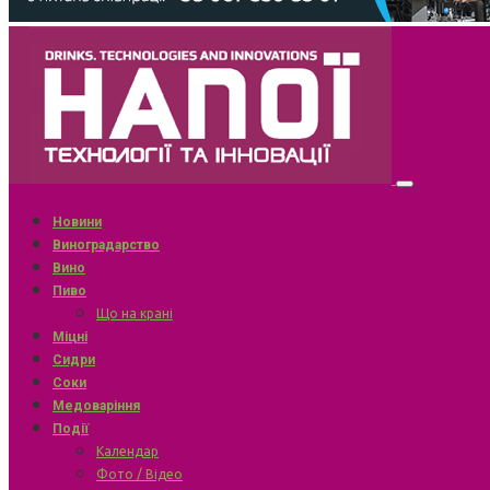
Новини
Виноградарство
Вино
Пиво
Що на крані
Міцні
Сидри
Соки
Медоваріння
Події
Календар
Фото / Відео