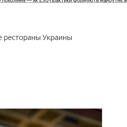
вого покоління — як ESG-практики формують майбутнє
 рестораны Украины