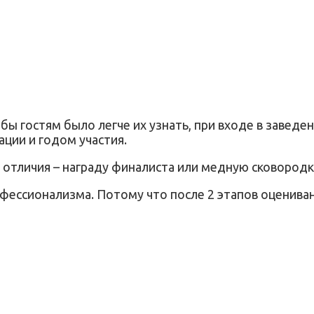
бы гостям было легче их узнать, при входе в заведе
ции и годом участия.
отличия – награду финалиста или медную сковород
офессионализма. Потому что после 2 этапов оценива