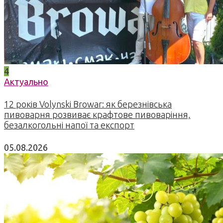
4
Актуально
12 років Volynski Browar: як березнівська
пивоварня розвиває крафтове пивоваріння,
безалкогольні напої та експорт
05.08.2026