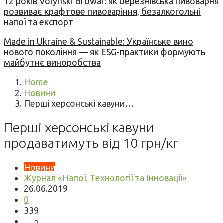
12 років Volynski Browar: як березнівська пивоварня
розвиває крафтове пивоваріння, безалкогольні
напої та експорт
Made in Ukraine & Sustainable: Українське вино
нового покоління — як ESG-практики формують
майбутнє виноробства
Home
Новини
Перші херсонські кавуни…
Перші херсонські кавуни
продаватимуть від 10 грн/кг
Новини
Журнал «Напої. Технології та Інновації»
26.06.2019
0
339