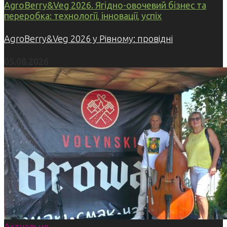
AgroBerry&Veg 2026. Ягідно-овочевий бізнес та
переробка: технології, інновації, успіх
AgroBerry&Veg 2026 у Рівному: провідні
05.08.2026
Актуально