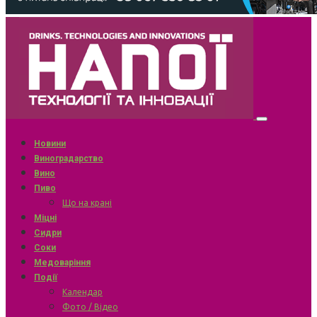
Новини
Виноградарство
Вино
Пиво
Що на крані
Міцні
Сидри
Соки
Медоваріння
Події
Календар
Фото / Відео