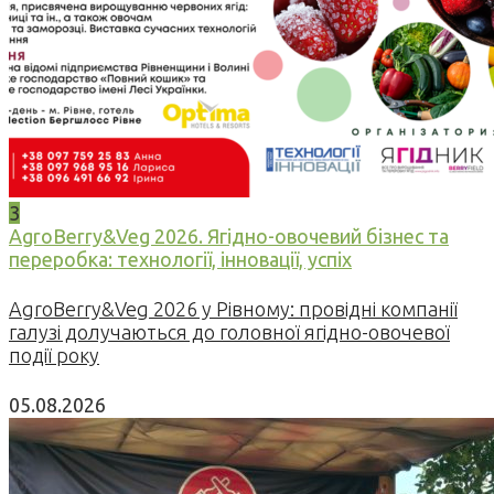
3
AgroBerry&Veg 2026. Ягідно-овочевий бізнес та
переробка: технології, інновації, успіх
AgroBerry&Veg 2026 у Рівному: провідні компанії
галузі долучаються до головної ягідно-овочевої
події року
05.08.2026