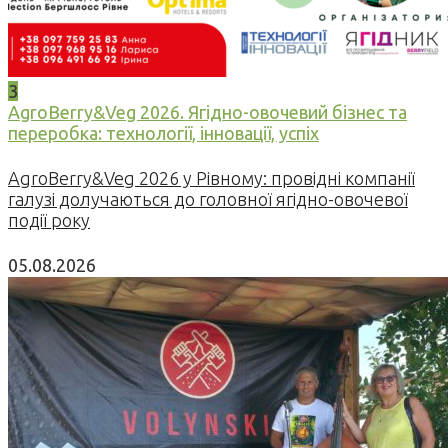
3
AgroBerry&Veg 2026. Ягідно-овочевий бізнес та
переробка: технології, інновації, успіх
AgroBerry&Veg 2026 у Рівному: провідні компанії
галузі долучаються до головної ягідно-овочевої
події року
05.08.2026