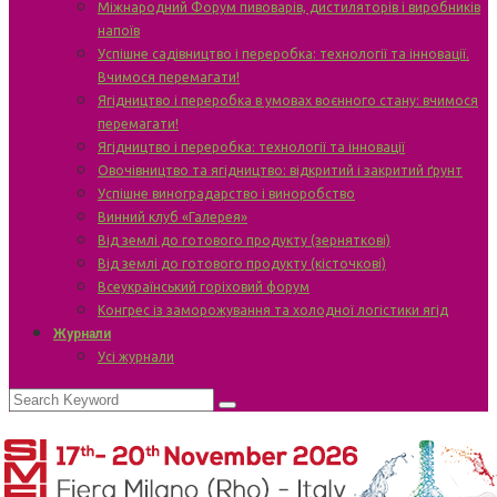
Міжнародний Форум пивоварів, дистиляторів і виробників
напоїв
Успішне садівництво і переробка: технології та інновації.
Вчимося перемагати!
Ягідництво і переробка в умовах воєнного стану: вчимося
перемагати!
Ягідництво і переробка: технології та інновації
Овочівництво та ягідництво: відкритий і закритий ґрунт
Успішне виноградарство і виноробство
Винний клуб «Галерея»
Від землі до готового продукту (зерняткові)
Від землі до готового продукту (кісточкові)
Всеукраїнський горіховий форум
Конгрес із заморожування та холодної логістики ягід
Журнали
Усі журнали