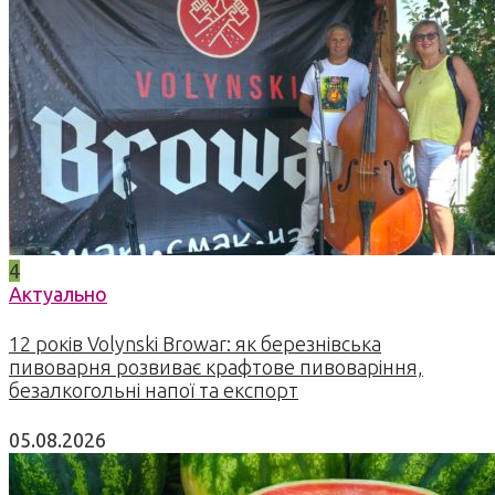
4
Актуально
12 років Volynski Browar: як березнівська
пивоварня розвиває крафтове пивоваріння,
безалкогольні напої та експорт
05.08.2026