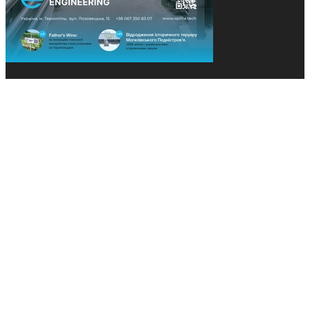
© 2013-2026 Засновники: Конєва К.В., Ящук Н.І.
Назва, концепція та дизайн проєктів медіагрупи
«Технології та Інновації» охороняється Законом
«Про авторське право». Редакція не відповідає за
тексти рекламних оголошень. Думка редакції
може не збігатися з точками зору авторів
публікацій. Передрук – з письмового дозволу
авторів проєкту.