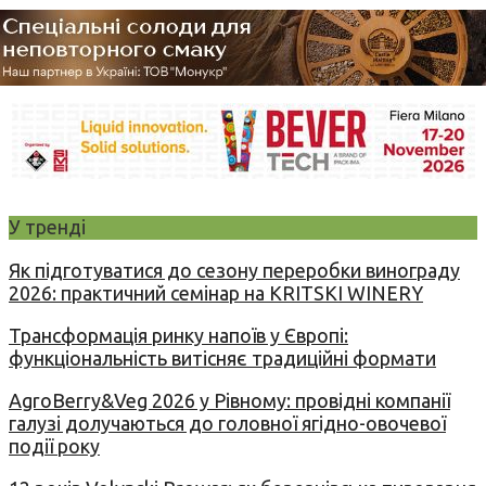
У тренді
Як підготуватися до сезону переробки винограду
2026: практичний семінар на KRITSKI WINERY
Трансформація ринку напоїв у Європі:
функціональність витісняє традиційні формати
AgroBerry&Veg 2026 у Рівному: провідні компанії
галузі долучаються до головної ягідно-овочевої
події року