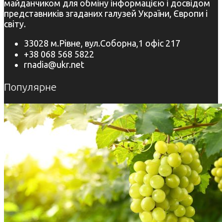
майданчиком для обміну інформацією і досвідом
представників згаданих галузей України, Європи і
світу.
33028 м.Рівне, вул.Соборна,1 офіс 217
+38 068 568 5822
rnadia@ukr.net
Популярне