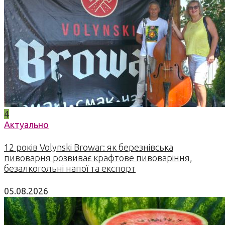
4
Актуально
12 років Volynski Browar: як березнівська
пивоварня розвиває крафтове пивоваріння,
безалкогольні напої та експорт
05.08.2026