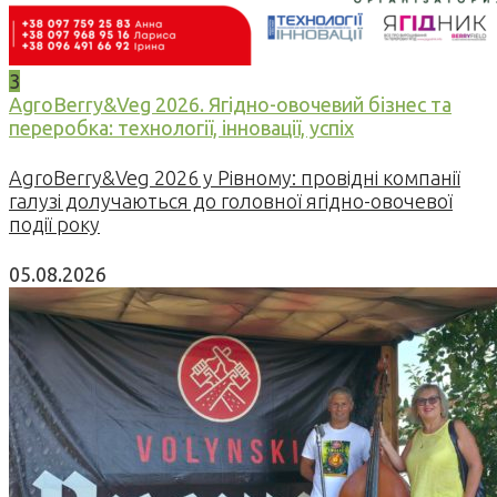
3
AgroBerry&Veg 2026. Ягідно-овочевий бізнес та
переробка: технології, інновації, успіх
AgroBerry&Veg 2026 у Рівному: провідні компанії
галузі долучаються до головної ягідно-овочевої
події року
05.08.2026