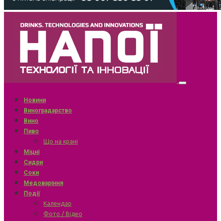
Новини
Виноградарство
Вино
Пиво
Що на крані
Міцні
Сидри
Соки
Медоваріння
Події
Календар
Фото / Відео