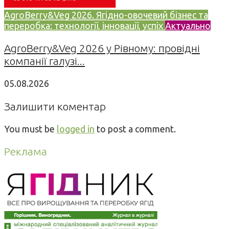
AgroBerry&Veg 2026. Ягідно-овочевий бізнес та
переробка: технології, інновації, успіх
Актуально
AgroBerry&Veg 2026 у Рівному: провідні
компанії галузі...
05.08.2026
Залишити коментар
You must be
logged in
to post a comment.
Реклама