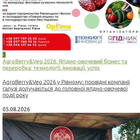
3
AgroBerry&Veg 2026. Ягідно-овочевий бізнес та
переробка: технології, інновації, успіх
AgroBerry&Veg 2026 у Рівному: провідні компанії
галузі долучаються до головної ягідно-овочевої
події року
05.08.2026