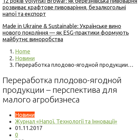
12 років Volynski Browar: як березнівська пивоварня
розвиває крафтове пивоваріння, безалкогольні
напої та експорт
Made in Ukraine & Sustainable: Українське вино
нового покоління — як ESG-практики формують
майбутнє виноробства
Home
Новини
Переработка плодово-ягодной продукции…
Переработка плодово-ягодной
продукции – перспектива для
малого агробизнеса
Новини
Журнал «Напої. Технології та Інновації»
01.11.2017
0