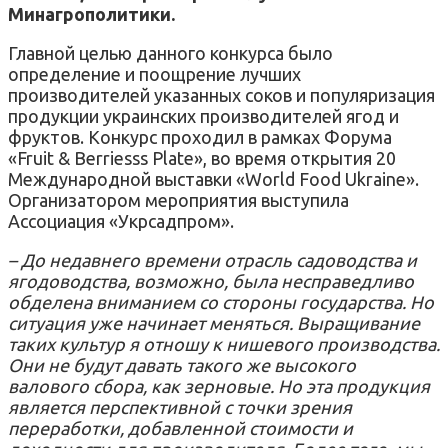
Минагрополитики.
Главной целью данного конкурса было
определение и поощрение лучших
производителей указанных соков и популяризация
продукции украинских производителей ягод и
фруктов.
Конкурс проходил в рамках Форума
«Fruit & Berriesss Plate», во время открытия 20
Международной выставки «World Food Ukraine».
Организатором мероприятия выступила
Ассоциация «Укрсадпром».
– До недавнего времени отрасль садоводства и
ягодоводства, возможно, была несправедливо
обделена вниманием со стороны государства.
Но
ситуация уже начинает меняться.
Выращивание
таких культур я отношу к нишевого производства.
Они не будут давать такого же высокого
валового сбора, как зерновые.
Но эта продукция
является перспективной с точки зрения
переработки, добавленной стоимости и