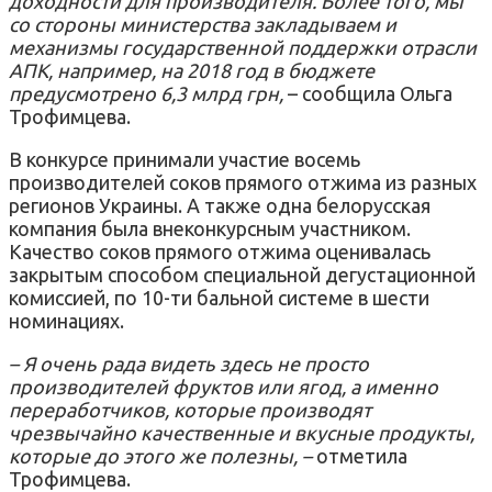
доходности для производителя.
Более того, мы
со стороны министерства закладываем и
механизмы государственной поддержки отрасли
АПК, например, на 2018 год в бюджете
предусмотрено 6,3 млрд грн,
– сообщила Ольга
Трофимцева.
В конкурсе принимали участие восемь
производителей соков прямого отжима из разных
регионов Украины.
А также одна белорусская
компания была внеконкурсным участником.
Качество соков прямого отжима оценивалась
закрытым способом специальной дегустационной
комиссией, по 10-ти бальной системе в шести
номинациях.
–
Я очень рада видеть здесь не просто
производителей фруктов или ягод, а именно
переработчиков, которые производят
чрезвычайно качественные и вкусные продукты,
которые до этого же полезны, –
отметила
Трофимцева.