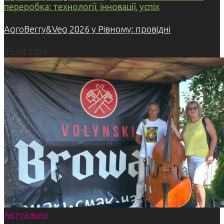
переробка: технології, інновації, успіх
AgroBerry&Veg 2026 у Рівному: провідні
05.08.2026
Актуально