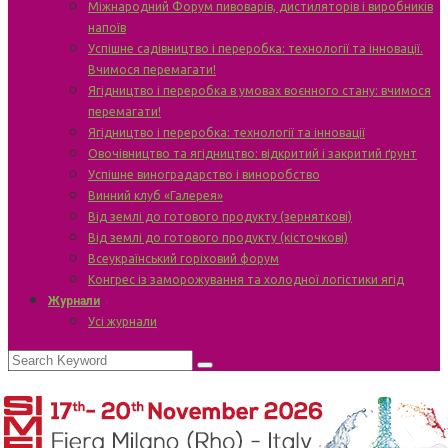
Міжнародний Форум пивоварів, дистиляторів і виробників
напоїв
Успішне садівництво і переробка: технології та інновації.
Вчимося перемагати!
Ягідництво і переробка в умовах воєнного стану: вчимося
перемагати!
Ягідництво і переробка: технології та інновації
Овочівництво та ягідництво: відкритий і закритий ґрунт
Успішне виноградарство і виноробство
Винний клуб «Галерея»
Від землі до готового продукту (зерняткові)
Від землі до готового продукту (кісточкові)
Всеукраїнський горіховий форум
Конгрес із заморожування та холодної логістики ягід
Журнали
Усі журнали