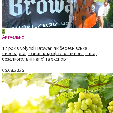
4
Актуально
12 років Volynski Browar: як березнівська
пивоварня розвиває крафтове пивоваріння,
безалкогольні напої та експорт
05.08.2026