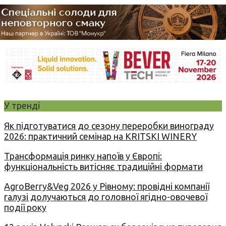
У тренді
Як підготуватися до сезону переробки винограду
2026: практичний семінар на KRITSKI WINERY
Трансформація ринку напоїв у Європі:
функціональність витісняє традиційні формати
AgroBerry&Veg 2026 у Рівному: провідні компанії
галузі долучаються до головної ягідно-овочевої
події року