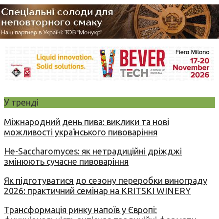
У тренді
Міжнародний день пива: виклики та нові
можливості українського пивоваріння
Не-Saccharomyces: як нетрадиційні дріжджі
змінюють сучасне пивоваріння
Як підготуватися до сезону переробки винограду
2026: практичний семінар на KRITSKI WINERY
Трансформація ринку напоїв у Європі: