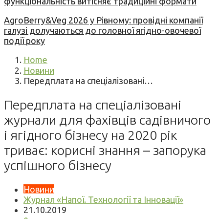
функціональність витісняє традиційні формати
AgroBerry&Veg 2026 у Рівному: провідні компанії
галузі долучаються до головної ягідно-овочевої
події року
Home
Новини
Передплата на спеціалізовані…
Передплата на спеціалізовані
журнали для фахівців садівничого
і ягідного бізнесу на 2020 рік
триває: корисні знання – запорука
успішного бізнесу
Новини
Журнал «Напої. Технології та Інновації»
21.10.2019