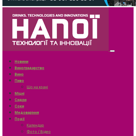
Новини
Виноградарство
Вино
Пиво
Що на крані
Міцні
Сидри
Соки
Медоваріння
Події
Календар
Фото / Відео