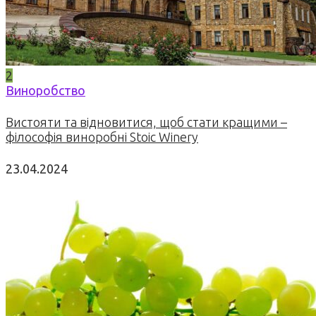
2
Виноробство
Вистояти та відновитися, щоб стати кращими –
філософія виноробні Stoic Winery
23.04.2024