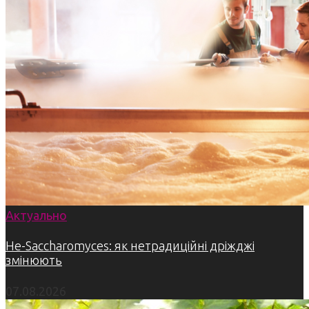
Актуально
Не-Saccharomyces: як нетрадиційні дріжджі
змінюють
07.08.2026