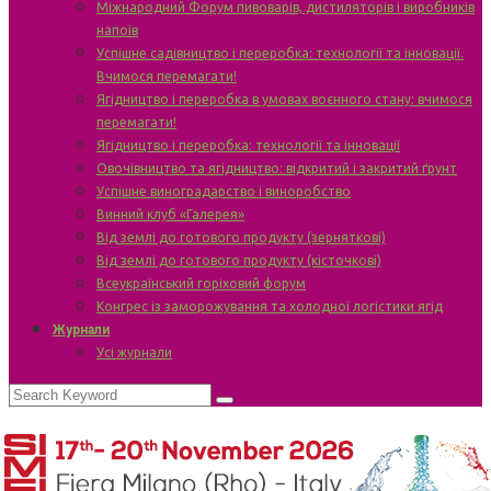
Міжнародний Форум пивоварів, дистиляторів і виробників
напоїв
Успішне садівництво і переробка: технології та інновації.
Вчимося перемагати!
Ягідництво і переробка в умовах воєнного стану: вчимося
перемагати!
Ягідництво і переробка: технології та інновації
Овочівництво та ягідництво: відкритий і закритий ґрунт
Успішне виноградарство і виноробство
Винний клуб «Галерея»
Від землі до готового продукту (зерняткові)
Від землі до готового продукту (кісточкові)
Всеукраїнський горіховий форум
Конгрес із заморожування та холодної логістики ягід
Журнали
Усі журнали