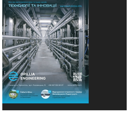
© 2013-2026 Засновники: Конєва К.В., Ящук Н.І.
Назва, концепція та дизайн проєктів медіагрупи