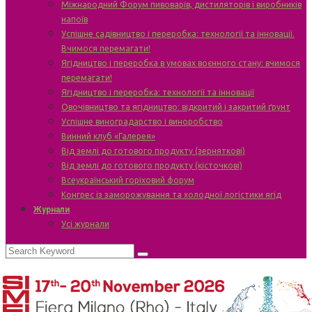
Міжнародний Форум пивоварів, дистиляторів і виробників
напоїв
Успішне садівництво і переробка: технології та інновації.
Вчимося перемагати!
Ягідництво і переробка в умовах воєнного стану: вчимося
перемагати!
Ягідництво і переробка: технології та інновації
Овочівництво та ягідництво: відкритий і закритий ґрунт
Успішне виноградарство і виноробство
Винний клуб «Галерея»
Від землі до готового продукту (зерняткові)
Від землі до готового продукту (кісточкові)
Всеукраїнський горіховий форум
Конгрес із заморожування та холодної логістики ягід
Журнали
Усі журнали