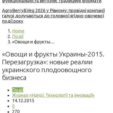
функціональність витісняє традиційні формати
AgroBerry&Veg 2026 у Рівному: провідні компанії
галузі долучаються до головної ягідно-овочевої
події року
Home
Події
«Овощи и фрукты…
«Овощи и фрукты Украины-2015.
Перезагрузка»: новые реалии
украинского плодоовощного
бизнеса
Події
Журнал «Напої. Технології та Інновації»
14.12.2015
0
270