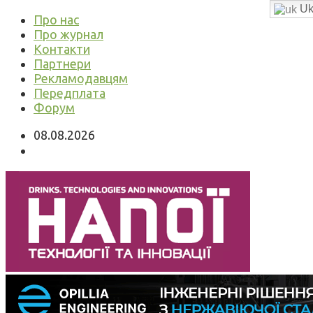
Uk
Про нас
Про журнал
Контакти
Партнери
Рекламодавцям
Передплата
Форум
08.08.2026