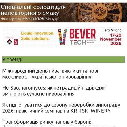
У тренді
Міжнародний день пива: виклики та нові
можливості українського пивоваріння
Не-Saccharomyces: як нетрадиційні дріжджі
змінюють сучасне пивоваріння
Як підготуватися до сезону переробки винограду
2026: практичний семінар на KRITSKI WINERY
Трансформація ринку напоїв у Європі: