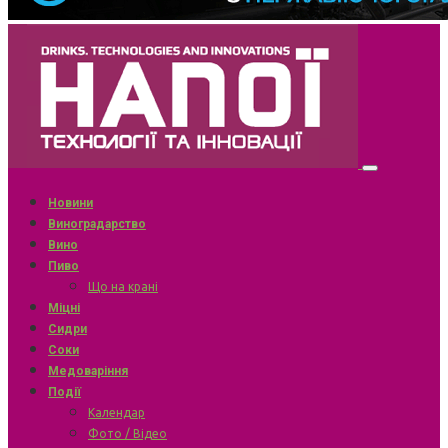
Новини
Виноградарство
Вино
Пиво
Що на крані
Міцні
Сидри
Соки
Медоваріння
Події
Календар
Фото / Відео