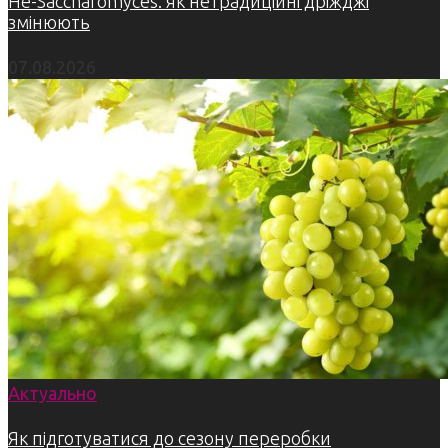
Не-Saccharomyces: як нетрадиційні дріжджі
змінюють
07.08.2026
Актуально
Як підготуватися до сезону переробки