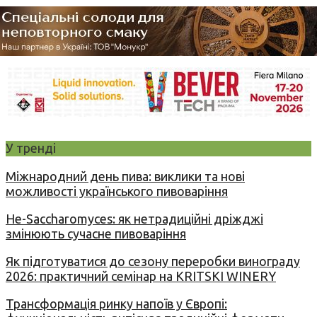
У тренді
Міжнародний день пива: виклики та нові
можливості українського пивоваріння
Не-Saccharomyces: як нетрадиційні дріжджі
змінюють сучасне пивоваріння
Як підготуватися до сезону переробки винограду
2026: практичний семінар на KRITSKI WINERY
Трансформація ринку напоїв у Європі: