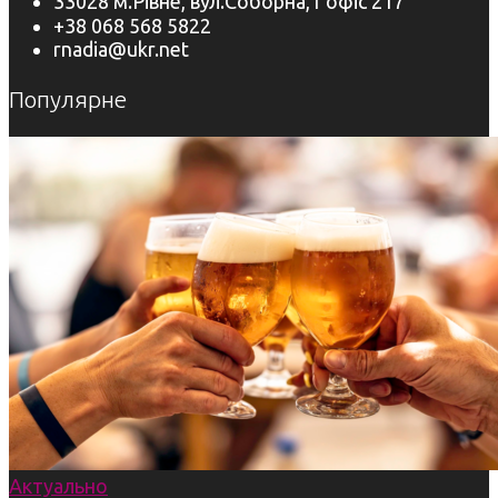
33028 м.Рівне, вул.Соборна,1 офіс 217
+38 068 568 5822
rnadia@ukr.net
Популярне
Актуально