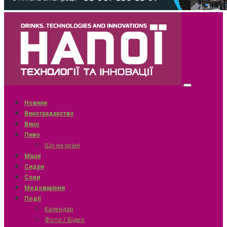
Новини
Виноградарство
Вино
Пиво
Що на крані
Міцні
Сидри
Соки
Медоваріння
Події
Календар
Фото / Відео