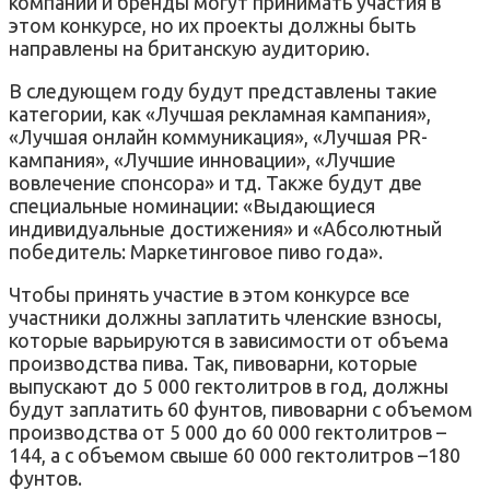
компании и бренды могут принимать участия в
этом конкурсе, но их проекты должны быть
направлены на британскую аудиторию.
В следующем году будут представлены такие
категории, как «Лучшая рекламная кампания»,
«Лучшая онлайн коммуникация», «Лучшая PR-
кампания», «Лучшие инновации», «Лучшие
вовлечение спонсора» и тд. Также будут две
специальные номинации: «Выдающиеся
индивидуальные достижения» и «Абсолютный
победитель: Маркетинговое пиво года».
Чтобы принять участие в этом конкурсе все
участники должны заплатить членские взносы,
которые варьируются в зависимости от объема
производства пива. Так, пивоварни, которые
выпускают до 5 000 гектолитров в год, должны
будут заплатить 60 фунтов, пивоварни с объемом
производства от 5 000 до 60 000 гектолитров –
144, а с объемом свыше 60 000 гектолитров –180
фунтов.