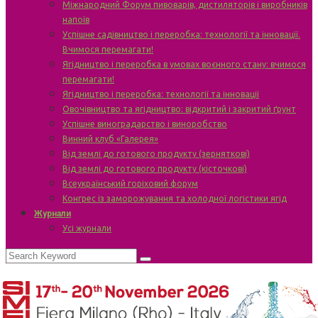
Міжнародний Форум пивоварів, дистиляторів і виробників
напоїв
Успішне садівництво і переробка: технології та інновації.
Вчимося перемагати!
Ягідництво і переробка в умовах воєнного стану: вчимося
перемагати!
Ягідництво і переробка: технології та інновації
Овочівництво та ягідництво: відкритий і закритий ґрунт
Успішне виноградарство і виноробство
Винний клуб «Галерея»
Від землі до готового продукту (зерняткові)
Від землі до готового продукту (кісточкові)
Всеукраїнський горіховий форум
Конгрес із заморожування та холодної логістики ягід
Журнали
Усі журнали