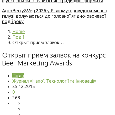
функціональність витісняє традиційні формати
AgroBerry&Veg 2026 у Рівному: провідні компанії
галузі долучаються до головної ягідно-овочевої
події року
Home
Події
Открыт прием заявок…
Открыт прием заявок на конкурс
Beer Marketing Awards
Події
Журнал «Напої. Технології та Інновації»
25.12.2015
0
268