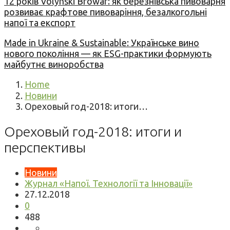
12 років Volynski Browar: як березнівська пивоварня
розвиває крафтове пивоваріння, безалкогольні
напої та експорт
Made in Ukraine & Sustainable: Українське вино
нового покоління — як ESG-практики формують
майбутнє виноробства
Home
Новини
Ореховый год-2018: итоги…
Ореховый год-2018: итоги и
перспективы
Новини
Журнал «Напої. Технології та Інновації»
27.12.2018
0
488