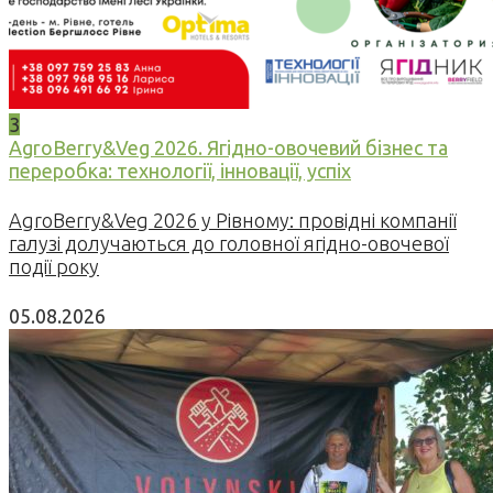
3
AgroBerry&Veg 2026. Ягідно-овочевий бізнес та
переробка: технології, інновації, успіх
AgroBerry&Veg 2026 у Рівному: провідні компанії
галузі долучаються до головної ягідно-овочевої
події року
05.08.2026