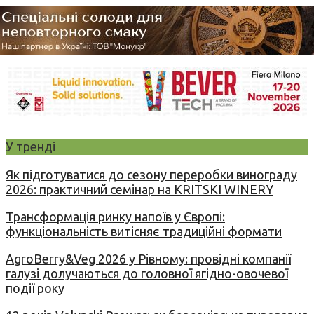
У тренді
Як підготуватися до сезону переробки винограду
2026: практичний семінар на KRITSKI WINERY
Трансформація ринку напоїв у Європі:
функціональність витісняє традиційні формати
AgroBerry&Veg 2026 у Рівному: провідні компанії
галузі долучаються до головної ягідно-овочевої
події року