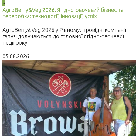
3
AgroBerry&Veg 2026. Ягідно-овочевий бізнес та
переробка: технології, інновації, успіх
AgroBerry&Veg 2026 у Рівному: провідні компанії
галузі долучаються до головної ягідно-овочевої
події року
05.08.2026