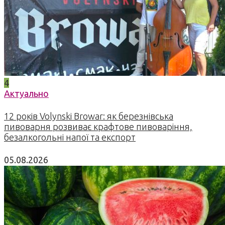
4
Актуально
12 років Volynski Browar: як березнівська
пивоварня розвиває крафтове пивоваріння,
безалкогольні напої та експорт
05.08.2026