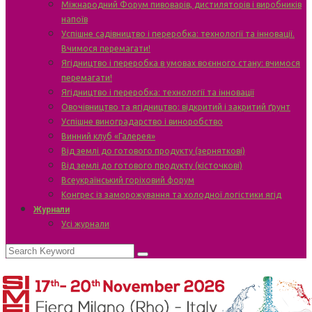
Міжнародний Форум пивоварів, дистиляторів і виробників
напоїв
Успішне садівництво і переробка: технології та інновації.
Вчимося перемагати!
Ягідництво і переробка в умовах воєнного стану: вчимося
перемагати!
Ягідництво і переробка: технології та інновації
Овочівництво та ягідництво: відкритий і закритий ґрунт
Успішне виноградарство і виноробство
Винний клуб «Галерея»
Від землі до готового продукту (зерняткові)
Від землі до готового продукту (кісточкові)
Всеукраїнський горіховий форум
Конгрес із заморожування та холодної логістики ягід
Журнали
Усі журнали