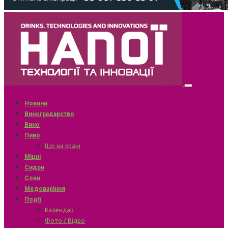
Новини
Виноградарство
Вино
Пиво
Що на крані
Міцні
Сидри
Соки
Медоваріння
Події
Календар
Фото / Відео