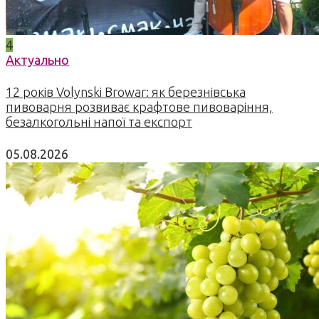
4
Актуально
12 років Volynski Browar: як березнівська
пивоварня розвиває крафтове пивоваріння,
безалкогольні напої та експорт
05.08.2026