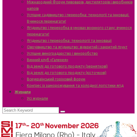
Міжнародний Форум пивоварів, дистиляторів і виробників
напоїв
Успішне садівництво і переробка: технології та інновації.
Вчимося перемагати!
Ягідництво і переробка в умовах воєнного стану: вчимося
перемагати!
Ягідництво і переробка: технології та інновації
Овочівництво та ягідництво: відкритий і закритий ґрунт
Успішне виноградарство і виноробство
Винний клуб «Галерея»
Від землі до готового продукту (зерняткові)
Від землі до готового продукту (кісточкові)
Всеукраїнський горіховий форум
Конгрес із заморожування та холодної логістики ягід
Журнали
Усі журнали