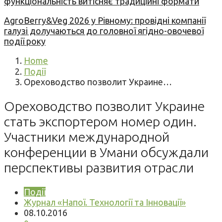
функціональність витісняє традиційні формати
AgroBerry&Veg 2026 у Рівному: провідні компанії
галузі долучаються до головної ягідно-овочевої
події року
Home
Події
Ореховодство позволит Украине…
Ореховодство позволит Украине
стать экспортером номер один.
Участники международной
конференции в Умани обсуждали
перспективы развития отрасли
Події
Журнал «Напої. Технології та Інновації»
08.10.2016