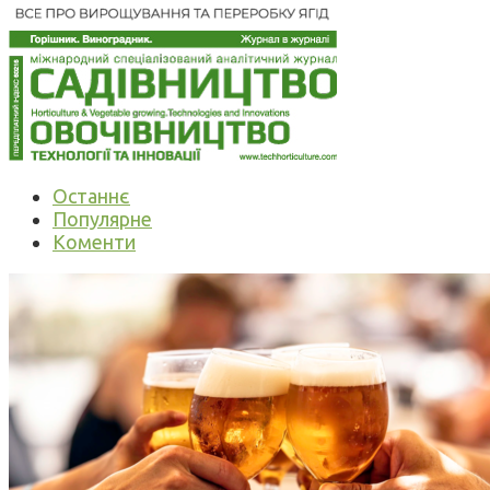
Останнє
Популярне
Коменти