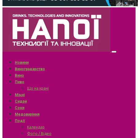
Новини
Виноградарство
Вино
Пиво
Що на крані
Міцні
Сидри
Соки
Медоваріння
Події
Календар
Фото / Відео