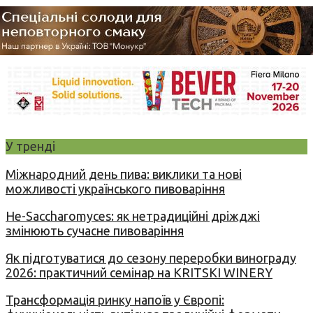
У тренді
Міжнародний день пива: виклики та нові
можливості українського пивоваріння
Не-Saccharomyces: як нетрадиційні дріжджі
змінюють сучасне пивоваріння
Як підготуватися до сезону переробки винограду
2026: практичний семінар на KRITSKI WINERY
Трансформація ринку напоїв у Європі: