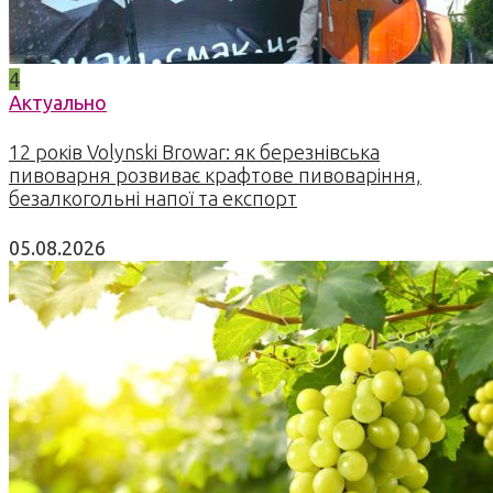
4
Актуально
12 років Volynski Browar: як березнівська
пивоварня розвиває крафтове пивоваріння,
безалкогольні напої та експорт
05.08.2026