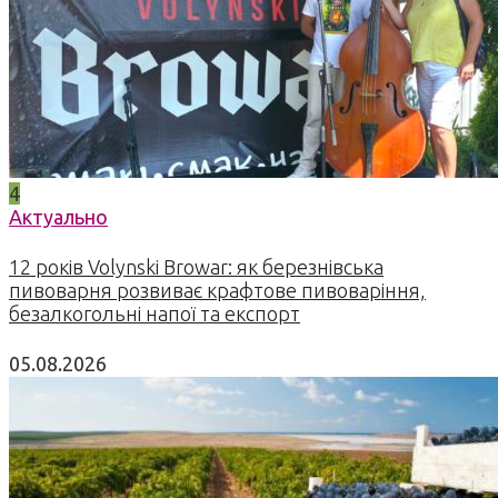
4
Актуально
12 років Volynski Browar: як березнівська
пивоварня розвиває крафтове пивоваріння,
безалкогольні напої та експорт
05.08.2026