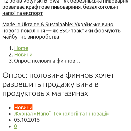
12 років Volynski Browar: як березнівська пивоварня
розвиває крафтове пивоваріння, безалкогольні
напої та експорт
Made in Ukraine & Sustainable: Українське вино
нового покоління — як ESG-практики формують
майбутнє виноробства
Home
Новини
Опрос: половина финнов…
Опрос: половина финнов хочет
разрешить продажу вина в
продуктовых магазинах
Новини
Журнал «Напої. Технології та Інновації»
05.10.2015
0