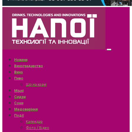
Новини
Виноградарство
Вино
Пиво
Що на крані
Міцні
Сидри
Соки
Медоваріння
Події
Календар
Фото / Відео