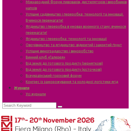
Міжнародний Форум пивоварів, дистиляторів і виробників
напоїв
Успішне садівництво і переробка: технології та інновації.
Вчимося перемагати!
Ягідництво і переробка в умовах воєнного стану: вчимося
перемагати!
Ягідництво і переробка: технології та інновації
Овочівництво та ягідництво: відкритий і закритий ґрунт
Успішне виноградарство і виноробство
Винний клуб «Галерея»
Від землі до готового продукту (зерняткові)
Від землі до готового продукту (кісточкові)
Всеукраїнський горіховий форум
Конгрес із заморожування та холодної логістики ягід
Журнали
Усі журнали