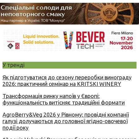
У тренді
Як підготуватися до сезону переробки винограду
2026: практичний семінар на KRITSKI WINERY
Трансформація ринку напоїв у Європі:
функціональність витісняє традиційні формати
AgroBerry&Veg 2026 у Рівному: провідні компанії
галузі долучаються до головної ягідно-овочевої
події року