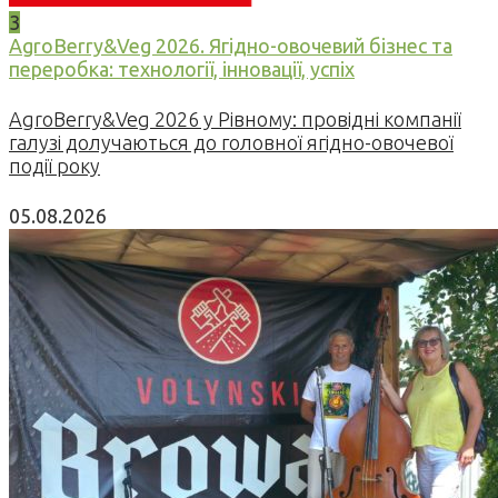
3
AgroBerry&Veg 2026. Ягідно-овочевий бізнес та
переробка: технології, інновації, успіх
AgroBerry&Veg 2026 у Рівному: провідні компанії
галузі долучаються до головної ягідно-овочевої
події року
05.08.2026