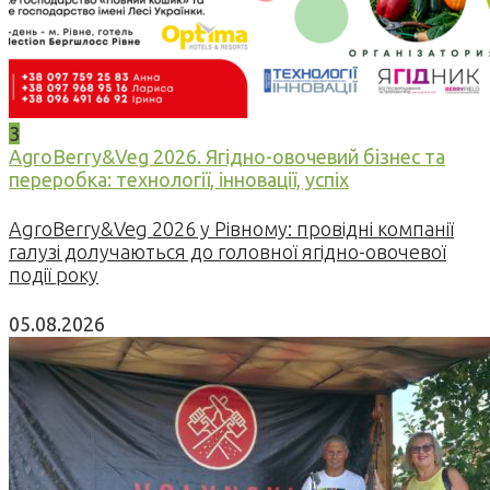
3
AgroBerry&Veg 2026. Ягідно-овочевий бізнес та
переробка: технології, інновації, успіх
AgroBerry&Veg 2026 у Рівному: провідні компанії
галузі долучаються до головної ягідно-овочевої
події року
05.08.2026