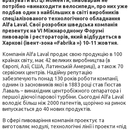
потрібно «винаходити велосипед», про них уже
подбав один з найбільших в світі виробників
спеціалізованого технологічного обладнання
Alfa Laval. Свої розробки шведська компанія
презентує на VI Міжнародному Форумі
пивоварів і рестораторів, який відбудеться в
Харкові (івент-зона «Fabrika ») 10-11 жовтня.
Компанія Alfa Laval продає свою продукцію в 100
країнах світу, має 42 великих виробництва (в
Європі, Азії, США, Латинській Америці), а також 70
сервісних центрів. Надійну репутацію
забезпечують понад 130 років роботи компанії,
одним із засновників якої в 1883 році став Гюстав
Лаваль – винахідник центробіжного сепаратора і
першої діючої парової турбіни. Сьогодні Alfa Laval
володіє більш ніж 2000 патентів, щорічно на ринок
випускається до 40 нових продуктів.
В сфері пивоваріння компанія проектує та
виготовляє модулі, технологічні лінії і проекти «під