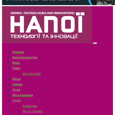
Новини
Виноградарство
Вино
Пиво
Що на крані
Міцні
Сидри
Соки
Медоваріння
Події
Календар
Фото / Відео