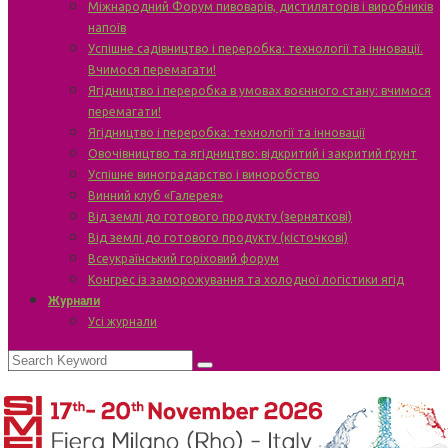
Міжнародний Форум пивоварів, дистиляторів і виробників
напоїв
Успішне садівництво і переробка: технології та інновації.
Вчимося перемагати!
Ягідництво і переробка в умовах воєнного стану: вчимося
перемагати!
Ягідництво і переробка: технології та інновації
Овочівництво та ягідництво: відкритий і закритий ґрунт
Успішне виноградарство і виноробство
Винний клуб «Галерея»
Від землі до готового продукту (зерняткові)
Від землі до готового продукту (кісточкові)
Всеукраїнський горіховий форум
Конгрес із заморожування та холодної логістики ягід
Журнали
Усі журнали