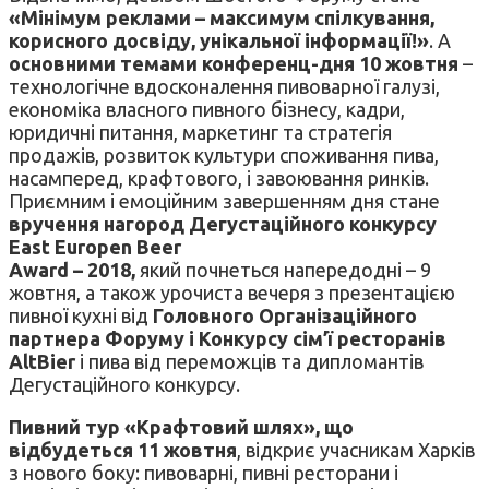
«Мінімум реклами – максимум спілкування,
корисного досвіду, унікальної інформації!»
. А
основними темами конференц-дня 10 жовтня
–
технологічне вдосконалення пивоварної галузі,
економіка власного пивного бізнесу, кадри,
юридичні питання, маркетинг та стратегія
продажів, розвиток культури споживання пива,
насамперед, крафтового, і завоювання ринків.
Приємним і емоційним завершенням дня стане
вручення нагород Дегустаційного конкурсу
East Europen Beer
Award – 2018,
який почнеться напередодні – 9
жовтня, а також урочиста вечеря з презентацією
пивної кухні від
Головного Організаційного
партнера Форуму і Конкурсу сім’ї ресторанів
AltBier
і пива від переможців та дипломантів
Дегустаційного конкурсу.
Пивний тур «Крафтовий шлях», що
відбудеться 11 жовтня
, відкриє учасникам Харків
з нового боку: пивоварні, пивні ресторани і