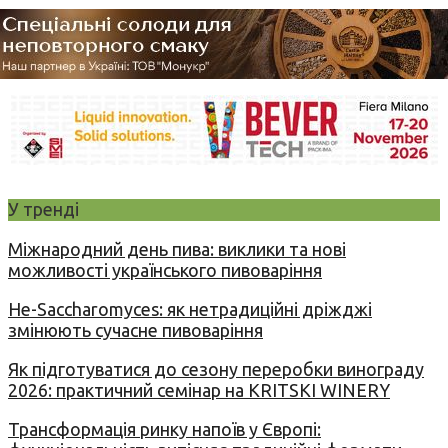
У тренді
Міжнародний день пива: виклики та нові
можливості українського пивоваріння
Не-Saccharomyces: як нетрадиційні дріжджі
змінюють сучасне пивоваріння
Як підготуватися до сезону переробки винограду
2026: практичний семінар на KRITSKI WINERY
Трансформація ринку напоїв у Європі: