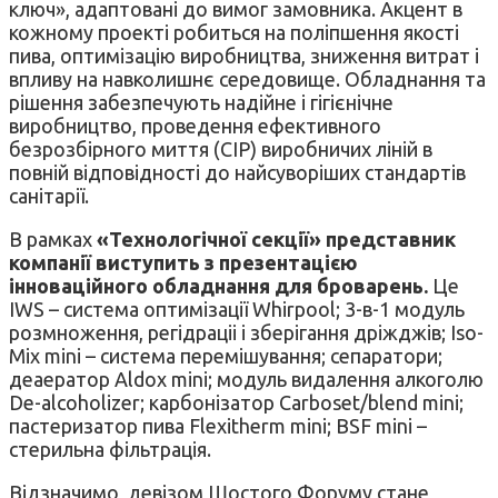
ключ», адаптовані до вимог замовника. Акцент в
кожному проекті робиться на поліпшення якості
пива, оптимізацію виробництва, зниження витрат і
впливу на навколишнє середовище. Обладнання та
рішення забезпечують надійне і гігієнічне
виробництво, проведення ефективного
безрозбірного миття (CIP) виробничих ліній в
повній відповідності до найсуворіших стандартів
санітарії.
В рамках
«Технологічної секції» представник
компанії виступить з презентацією
інноваційного обладнання для броварень.
Це
IWS – система оптимізації Whirpool; 3-в-1 модуль
розмноження, регідраціі і зберігання дріжджів; Iso-
Mix mini – система перемішування; сепаратори;
деаератор Aldox mini; модуль видалення алкоголю
De-alcoholizer; карбонізатор Carboset/blend mini;
пастеризатор пива Flexitherm mini; BSF mini –
стерильна фільтрація.
Відзначимо, девізом Шостого Форуму стане