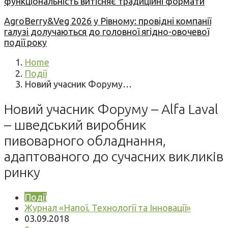
функціональність витісняє традиційні формати
AgroBerry&Veg 2026 у Рівному: провідні компанії
галузі долучаються до головної ягідно-овочевої
події року
Home
Події
Новий учасник Форуму…
Новий учасник Форуму – Alfa Laval
– шведський виробник
пивоварного обладнання,
адаптованого до сучасних викликів
ринку
Події
Журнал «Напої. Технології та Інновації»
03.09.2018