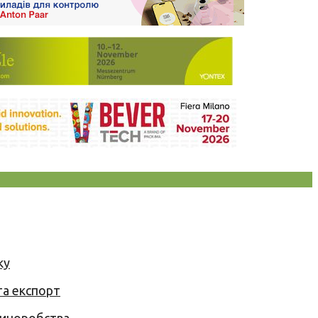
ку
та експорт