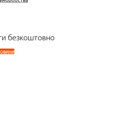
 виноробства
ити безкоштовно
овини