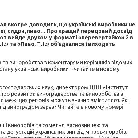
ал вкотре доводить, що українські виробники не
апої, сидри, пиво… Про кращий передовий досвід
от-от вийде друком у форматі «перевертайко» 2 в
І.» та «Пиво. Т. І.» об’єдналися і виходять
ва та виноробства з коментарями керівників відомих
тану українські виробники – читайте в новому
ськогосподарських наук, директором ННЦ «Інститут
о про розвиток виноградарства та виноробства в
ни межі цих регіонів можуть значно зміститися. Які
під виноградом зараз? Читайте в новому номері
ації виноробів та сомельє, засновницею та
а дегустацій українських вин від мікровиноробів.
урс «Сорт і теруар. Мікровиноробство». Журнал