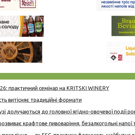
026: практичний семінар на KRITSKI WINERY
сть витісняє традиційні формати
узі долучаються до головної ягідно-овочевої події ро
 розвиває крафтове пивоваріння, безалкогольні напої 