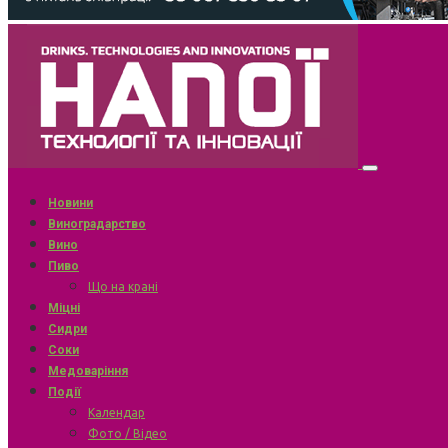
Новини
Виноградарство
Вино
Пиво
Що на крані
Міцні
Сидри
Соки
Медоваріння
Події
Календар
Фото / Відео