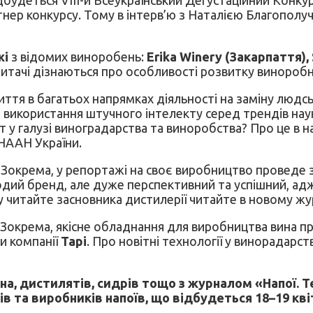
ртнер конкурсу. Тому в інтерв’ю з Наталією Благополу
жі
з відомих виноробень:
Erika Winery (Закарпаття),
читачі дізнаються про особливості розвитку виноробно
ття в багатьох напрямках діяльності на заміну людськ
та використання штучного інтелекту серед трендів на
у галузі виноградарства та виноробства? Про це в нау
» НААН України.
. Зокрема, у репортажі на своє виробництво проведе 
лодий бренд, але дуже перспективний та успішний, а
у читайте засновника дистилерії читайте в новому жу
. Зокрема, якісне обладнання для виробництва вина п
и компанії
Tapi
. Про новітні технології у винорадарст
ина, дистилятів, сидрів тощо з журналом «Напої. Т
в та виробників напоїв, що відбудеться 18–19 квіт