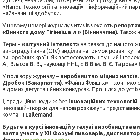
«Напої. Технології та Інновації» – інформаційний па
найзначніші здобутки.
У новому номері журналу читачів чекають
репорта
«Винного дому Гігінеїшвілі» (Вінниччина)
. Також 
Термін
«штучний інтелект»
увірвався до нашого жи
винограду і вина (OIV) виділив напрямок розвитку 
виноробних країн. Як застосовують штучний інтелект 
А., Власов В. В., науковці ННЦ «ІВіВ ім. В. Є. Таїрова
У полі зору журналу –
виробництво міцних напоїв
Дробок (Закарпаття)
. «Файна Фляшка» – хоч і мо
відомих дегустаційних конкурсах. Про шлях до успіх
І, традиційно, куди ж без
інноваційних технологій
інноваційні корки для напоїв розкажуть представник
компанії
Lallеmand
.
Будьте в курсі інновацій у галузі виробництва в
взяти участь у XII Форумі пивоварів, дистиляторі
форум
читайте на сайті.