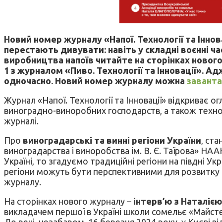
Новий номер журналу «Напої. Технології та Інн
перестають дивувати: навіть у складні воєнні ч
виробництва напоїв читайте на сторінках нового
1 з журналом «Пиво. Технології та Інновації». Адж
одночасно.
Новий номер журналу можна
заванта
Журнал «Напої. Технології та Інновації» відкриває 
виноградно-виноробних господарств, а також технол
журналі.
Про
виноградарські та винні регіони України
, ст
виноградарства і виноробства ім. В. Є. Таїрова» Н
Україні, то згадуємо традиційні регіони на півдні Ук
регіони можуть бути перспективними для розвитку 
журналу.
На сторінках нового журналу –
інтерв’ю з
Наталіє
викладачем першої в Україні школи сомельє «Майстер
До речі, незабаром, 16 березня 2024 року, у Києві 