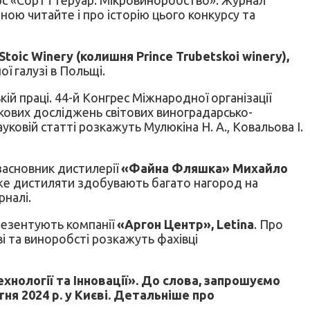
чною читайте і про історію цього конкурсу та
Stoic Winery (колишня
Prince Trubetskoi winery
),
ї галузі в Польщі.
ій праці. 44-й Конгрес Міжнародної організації
укових досліджень світових виноградарсько-
ковій статті розкажуть Мулюкіна Н. А., Ковальова І.
засновник дистилерії
«Файна Фляшка» Михайло
дже дистиляти здобувають багато нагород на
рналі.
резентують компанії
«Аргон Центр», Letina
. Про
ві та виноробсті розкажуть фахівці
ехнології та Інновації». До слова, запрошуємо
ня 2024 р. у Києві. Детальніше про