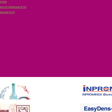
апоїв
чимося перемагати!
еремагати!