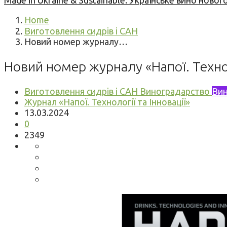
Made in Ukraine & Sustainable: Українське вино но
Home
Виготовлення сидрів і САН
Новий номер журналу…
Новий номер журналу «Напої. Техно
Виготовлення сидрів і САН
Виноградарство
Ви
Журнал «Напої. Технології та Інновації»
13.03.2024
0
2349