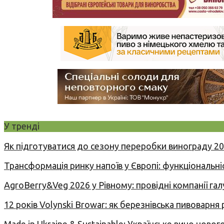
У тренді
Як підготуватися до сезону переробки винограду 2
Трансформація ринку напоїв у Європі: функціональні
AgroBerry&Veg 2026 у Рівному: провідні компанії гал
12 років Volynski Browar: як березнівська пивоварня