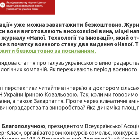
овації» уже можна завантажити безкоштовно. Журн
аси вони виготовляють високоякісні вина, міцні н
 журналу «Напої. Технології та Інновації», який 
е з початку воєнного стану два видання «Напої. Т. 
жити безкоштовно за посиланням.
оглядова стаття про галузь українського виноградарст
огічних компаній. Як переживають період воєнного с
ан і перспективи читайте в інтерв’ю з доктором сіль
ААН України Іриною Ковальовою. Так, коли ми говорим
раїни, а також Закарпаття. Проте через кліматичні змі
виноградарства та виноробства? Яка динаміка площ 
ю Благополучною
, президентом Всеукраїнської Асоці
-Клас», організатором конкурсів сомельє, конкурсів т
відбудеться VIІІ-й Всеукраїнський Дегустаційний Конк