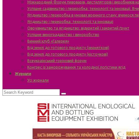
Міжнародний Форум пивоварів, дистиляторів і виробників н
Успішне садівництво і переробка: технології та інновації. В
Ягідництво і переробка в умовах воєнного стану: вчимося п
Ягідництво і переробка: технології та інновації
Овочівництво та ягідництво: відкритий і закритий ґрунт
Успішне виноградарство і виноробство
Винний клуб «Галерея»
Від землі до готового продукту (зерняткові)
Від землі до готового продукту (кісточкові)
Всеукраїнський горіховий форум
Конгрес із заморожування та холодної логістики ягід
Журнали
Усі журнали