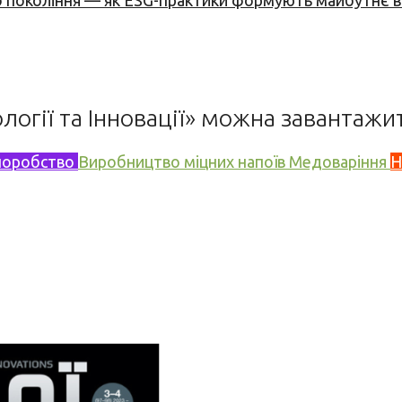
вого покоління — як ESG-практики формують майбутнє
логії та Інновації» можна завантаж
норобство
Виробництво міцних напоїв
Медоваріння
Н