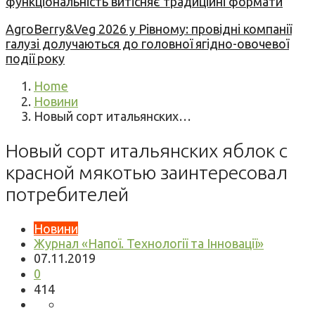
функціональність витісняє традиційні формати
AgroBerry&Veg 2026 у Рівному: провідні компанії
галузі долучаються до головної ягідно-овочевої
події року
Home
Новини
Новый сорт итальянских…
Новый сорт итальянских яблок с
красной мякотью заинтересовал
потребителей
Новини
Журнал «Напої. Технології та Інновації»
07.11.2019
0
414