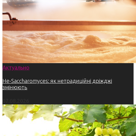
Актуально
Не-Saccharomyces: як нетрадиційні дріжджі
змінюють
07.08.2026