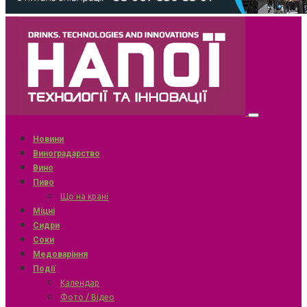
Новини
Виноградарство
Вино
Пиво
Що на крані
Міцні
Сидри
Соки
Медоваріння
Події
Календар
Фото / Відео