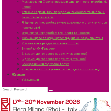
Міжнародний Форум пивоварів, дистиляторів і виробників
напоїв
Успішне садівництво і переробка: технології та інновації.
Вчимося перемагати!
Ягідництво і переробка в умовах воєнного стану: вчимося
перемагати!
Ягідництво і переробка: технології та інновації
Овочівництво та ягідництво: відкритий і закритий ґрунт
Успішне виноградарство і виноробство
Винний клуб «Галерея»
Від землі до готового продукту (зерняткові)
Від землі до готового продукту (кісточкові)
Всеукраїнський горіховий форум
Конгрес із заморожування та холодної логістики ягід
Журнали
Усі журнали