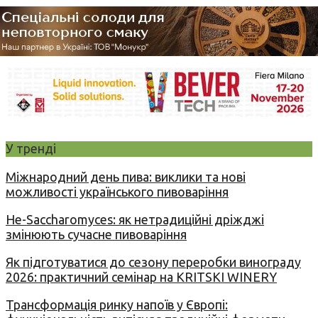
У тренді
Міжнародний день пива: виклики та нові
можливості українського пивоваріння
Не-Saccharomyces: як нетрадиційні дріжджі
змінюють сучасне пивоваріння
Як підготуватися до сезону переробки винограду
2026: практичний семінар на KRITSKI WINERY
Трансформація ринку напоїв у Європі: