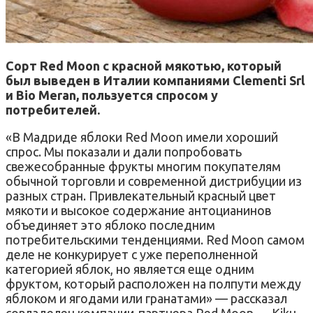
Сорт Red Moon с красной мякотью, который
был выведен в Италии компаниями Clementi Srl
и Bio Meran, пользуется спросом у
потребителей.
«В Мадриде яблоки Red Moon имели хороший
спрос. Мы показали и дали попробовать
свежесобранные фрукты многим покупателям
обычной торговли и современной дистрибуции из
разных стран. Привлекательный красный цвет
мякоти и высокое содержание антоцианинов
объединяет это яблоко последним
потребительскими тенденциями. Red Moon самом
деле не конкурирует с уже переполненной
категорией яблок, но является еще одним
фруктом, который расположен на полпути между
яблоком и ягодами или гранатами» — рассказал
совладелец компании-партнера Red Moon — Kiku