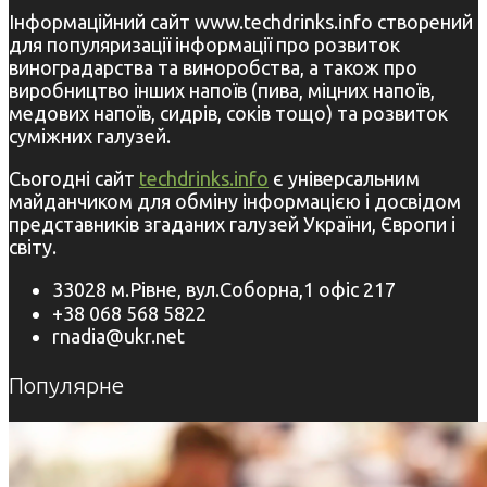
Інформаційний сайт www.techdrinks.info створений
для популяризації інформації про розвиток
виноградарства та виноробства, а також про
виробництво інших напоїв (пива, міцних напоїв,
медових напоїв, сидрів, соків тощо) та розвиток
суміжних галузей.
Сьогодні сайт
techdrinks.info
є універсальним
майданчиком для обміну інформацією і досвідом
представників згаданих галузей України, Європи і
світу.
33028 м.Рівне, вул.Соборна,1 офіс 217
+38 068 568 5822
rnadia@ukr.net
Популярне