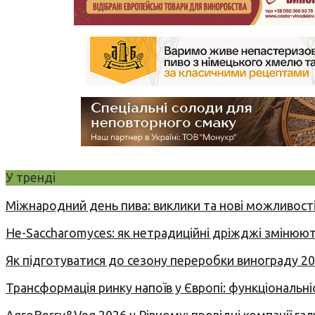
У тренді
Міжнародний день пива: виклики та нові можливості
Не-Saccharomyces: як нетрадиційні дріжджі змінюют
Як підготуватися до сезону переробки винограду 2
Трансформація ринку напоїв у Європі: функціональні