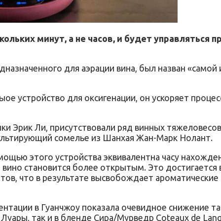
ольких минут, а не часов, и будет управляться
редназначенного для аэрации вина, был назван «само
ое устройство для оксигенации, он ускоряет процес
ки Эрик Ли, присутствовали ряд винных тяжеловесов
нсультирующий сомелье из Шанхая Жан-Марк Нолант.
мощью этого устройства эквивалентна часу нахождени
 вино становится более открытым. Это достигается 
тов, что в результате высвобождает ароматические
зентации в Гуанчжоу показала очевидное снижение т
уары, так и в бленде Сира/Мурведр Coteaux de Lan