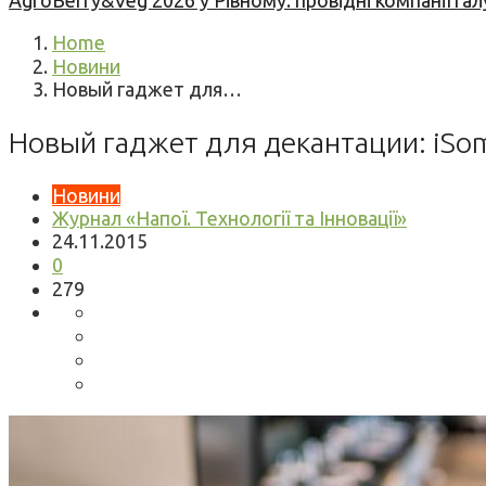
AgroBerry&Veg 2026 у Рівному: провідні компанії гал
Home
Новини
Новый гаджет для…
Новый гаджет для декантации: iSo
Новини
Журнал «Напої. Технології та Інновації»
24.11.2015
0
279