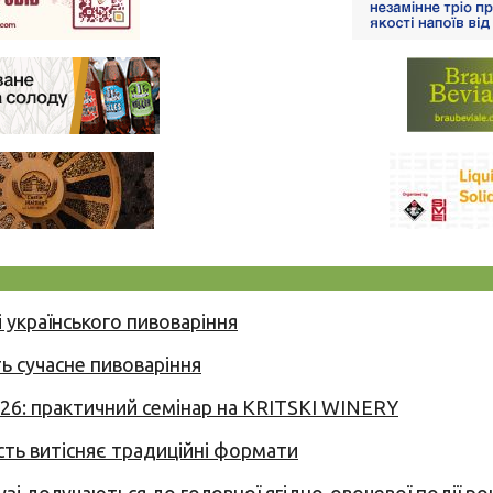
 українського пивоваріння
ь сучасне пивоваріння
026: практичний семінар на KRITSKI WINERY
сть витісняє традиційні формати