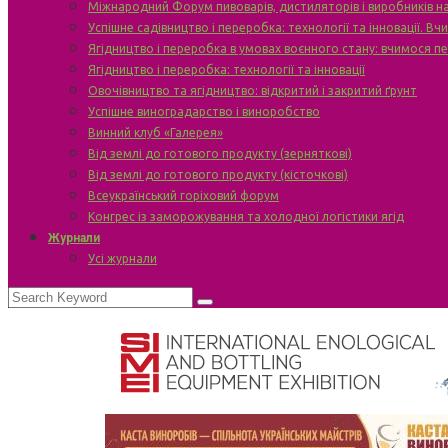
Міжнародний Форум пивоварів, дистиляторів і виробників н
Успішне садівництво і переробка: технології та інновації. В
Ягідництво і переробка в умовах воєнного стану: вчимося п
Ягідництво і переробка: технології та інновації
Овочівництво та ягідництво: відкритий і закритий ґрунт
Успішне виноградарство і виноробство
Винний клуб «Галерея»
Від землі до готового продукту (зерняткові)
Від землі до готового продукту (кісточкові)
Всеукраїнський горіховий форум
Конгрес із заморожування та холодної логістики ягід
Журнали
Усі журнали