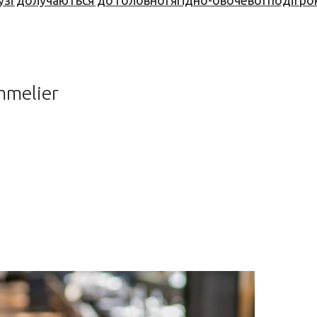
узі долучаються до головної ягідно-овочевої події ро
mmelier