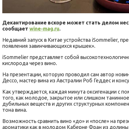
Декантирование вскоре может стать делом неск
сообщает
wine-mag.ru
.
Недавний запуск в Китае устройства iSommelier, п
появления завинчивающихся крышек».
iSommelier представляет собой высокотехнологичны
кислорода через вино.
На презентации, которую проводил сам автор новин
Дессо, мастер вина из Австралии Роб Геддес и ко
Как утверждается, каждая минута оксигенации с по
того, как молодое, закрытое или слишком танинное
дубильных веществ и других структурных компонен
тона вина.
Возможность сравнить вино «до» и «после» на пре
ароматики как в молодом Каберне Фран из долины Л