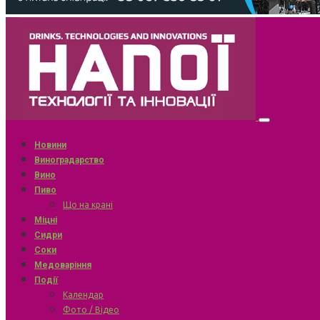
Новини
Виноградарство
Вино
Пиво
Що на крані
Міцні
Сидри
Соки
Медоваріння
Події
Календар
Фото / Відео