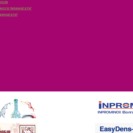
апоїв
чимося перемагати!
еремагати!