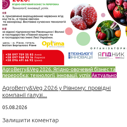
AgroBerry&Veg 2026. Ягідно-овочевий бізнес та
переробка: технології, інновації, успіх
Актуально
AgroBerry&Veg 2026 у Рівному: провідні
компанії галузі...
05.08.2026
Залишити коментар