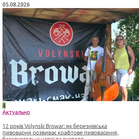
05.08.2026
4
Актуально
12 років Volynski Browar: як березнівська
пивоварня розвиває крафтове пивоваріння,
безалкогольні напої та експорт