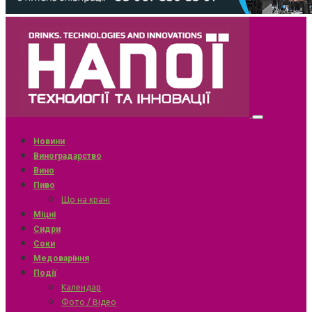
Новини
Виноградарство
Вино
Пиво
Що на крані
Міцні
Сидри
Соки
Медоваріння
Події
Календар
Фото / Відео