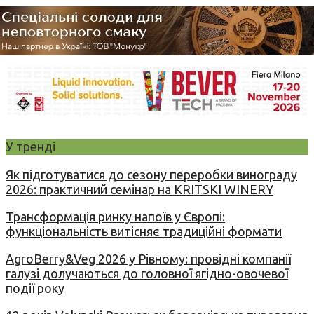
У тренді
Як підготуватися до сезону переробки винограду
2026: практичний семінар на KRITSKI WINERY
Трансформація ринку напоїв у Європі:
функціональність витісняє традиційні формати
AgroBerry&Veg 2026 у Рівному: провідні компанії
галузі долучаються до головної ягідно-овочевої
події року