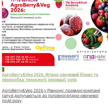
3
AgroBerry&Veg 2026. Ягідно-овочевий бізнес та
переробка: технології, інновації, успіх
AgroBerry&Veg 2026 у Рівному: провідні компанії
галузі долучаються до головної ягідно-овочевої
події року