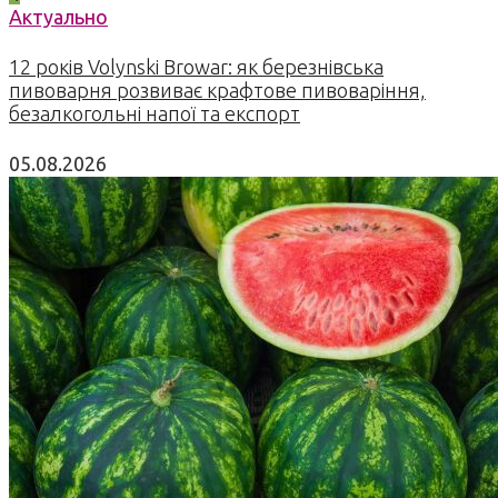
Актуально
12 років Volynski Browar: як березнівська
пивоварня розвиває крафтове пивоваріння,
безалкогольні напої та експорт
05.08.2026