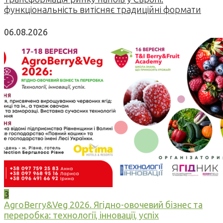
функціональність витісняє традиційні формати
06.08.2026
3
AgroBerry&Veg 2026. Ягідно-овочевий бізнес та
переробка: технології, інновації, успіх