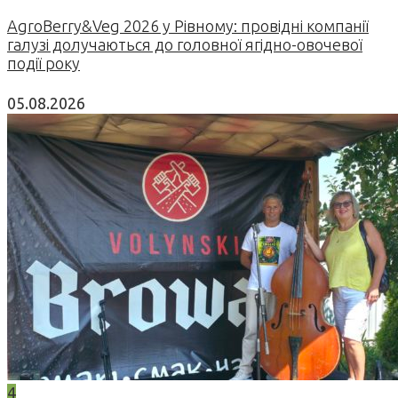
AgroBerry&Veg 2026 у Рівному: провідні компанії
галузі долучаються до головної ягідно-овочевої
події року
05.08.2026
4