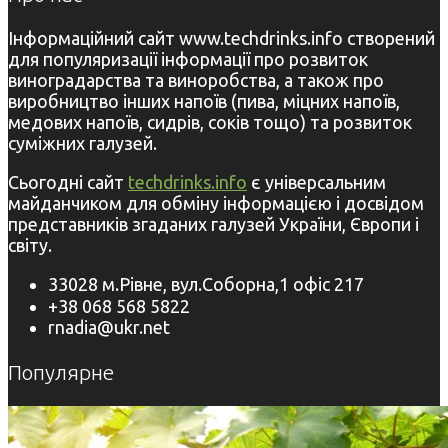
Інформаційний сайт www.techdrinks.info створений
для популяризації інформації про розвиток
виноградарства та виноробства, а також про
виробництво інших напоїв (пива, міцних напоїв,
медових напоїв, сидрів, соків тощо) та розвиток
суміжних галузей.
Сьогодні сайт
techdrinks.info
є універсальним
майданчиком для обміну інформацією і досвідом
представників згаданих галузей України, Європи і
світу.
33028 м.Рівне, вул.Соборна,1 офіс 217
+38 068 568 5822
rnadia@ukr.net
Популярне