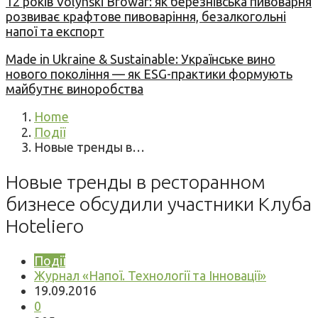
12 років Volynski Browar: як березнівська пивоварня
розвиває крафтове пивоваріння, безалкогольні
напої та експорт
Made in Ukraine & Sustainable: Українське вино
нового покоління — як ESG-практики формують
майбутнє виноробства
Home
Події
Новые тренды в…
Новые тренды в ресторанном
бизнесе обсудили участники Клуба
Hoteliero
Події
Журнал «Напої. Технології та Інновації»
19.09.2016
0