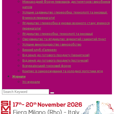
Міжнародний Форум пивоварів, дистиляторів і виробників
напоїв
Успішне садівництво і переробка: технології та інновації.
Вчимося перемагати!
Ягідництво і переробка в умовах воєнного стану: вчимося
перемагати!
Ягідництво і переробка: технології та інновації
Овочівництво та ягідництво: відкритий і закритий ґрунт
Успішне виноградарство і виноробство
Винний клуб «Галерея»
Від землі до готового продукту (зерняткові)
Від землі до готового продукту (кісточкові)
Всеукраїнський горіховий форум
Конгрес із заморожування та холодної логістики ягід
Журнали
Усі журнали